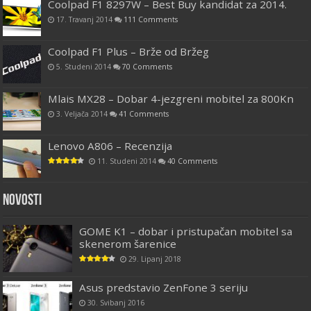
Coolpad F1 8297W – Best Buy kandidat za 2014.
17. Travanj 2014
111 Comments
Coolpad F1 Plus – Brže od Bržeg
5. Studeni 2014
70 Comments
Mlais MX28 – Dobar 4-jezgreni mobitel za 800Kn
3. Veljača 2014
41 Comments
Lenovo A806 – Recenzija
11. Studeni 2014
40 Comments
Novosti
GOME K1 – dobar i pristupačan mobitel sa
skenerom šarenice
29. Lipanj 2018
Asus predstavio ZenFone 3 seriju
30. Svibanj 2016