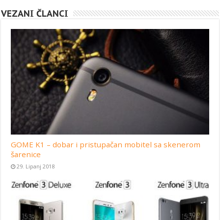
VEZANI ČLANCI
GOME K1 – dobar i pristupačan mobitel sa skenerom
šarenice
29. Lipanj 2018