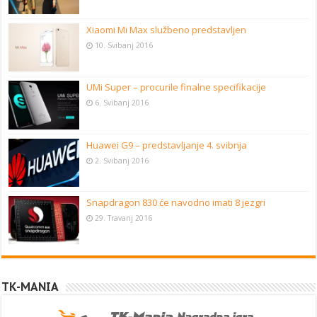
Xiaomi Mi Max službeno predstavljen
10. Svibanj 2016
UMi Super – procurile finalne specifikacije
6. Svibanj 2016
Huawei G9 – predstavljanje 4. svibnja
2. Svibanj 2016
Snapdragon 830 će navodno imati 8 jezgri
29. Travanj 2016
TK-MANIA