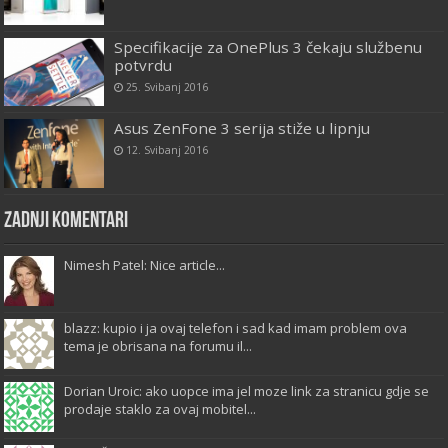
Specifikacije za OnePlus 3 čekaju službenu
potvrdu
25. Svibanj 2016
Asus ZenFone 3 serija stiže u lipnju
12. Svibanj 2016
Zadnji komentari
Nimesh Patel: Nice article...
blazz: kupio i ja ovaj telefon i sad kad imam problem ova
tema je obrisana na forumu il...
Dorian Uroic: ako uopce ima jel moze link za stranicu gdje se
prodaje staklo za ovaj mobitel...