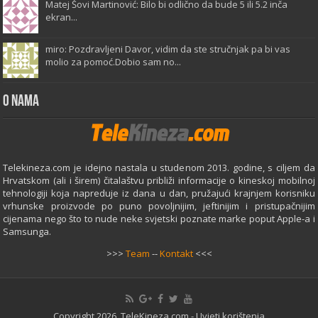
Matej Šovi Martinović: Bilo bi odlično da bude 5 ili 5.2 inča
ekran...
miro: Pozdravljeni Davor, vidim da ste stručnjak pa bi vas
molio za pomoć.Dobio sam no...
O Nama
Telekineza.com je idejno nastala u studenom 2013. godine, s ciljem da
Hrvatskom (ali i širem) čitalaštvu približi informacije o kineskoj mobilnoj
tehnologiji koja napreduje iz dana u dan, pružajući krajnjem korisniku
vrhunske proizvode po puno povoljnijim, jeftinijim i pristupačnijim
cijenama nego što to nude neke svjetski poznate marke poput Apple-a i
Samsunga.
>>>
Team
--
Kontakt
<<<
Copyright 2026. TeleKineza.com -
Uvjeti korištenja