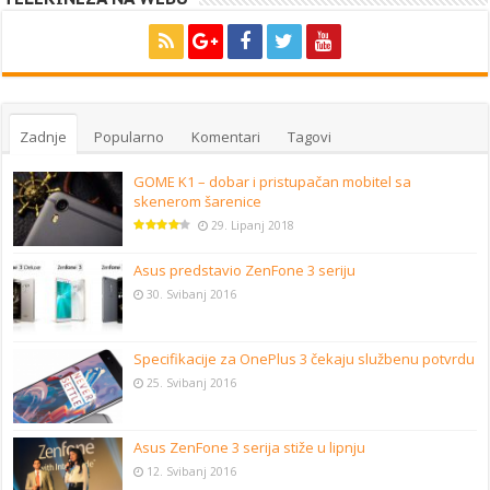
Zadnje
Popularno
Komentari
Tagovi
GOME K1 – dobar i pristupačan mobitel sa
skenerom šarenice
29. Lipanj 2018
Asus predstavio ZenFone 3 seriju
30. Svibanj 2016
Specifikacije za OnePlus 3 čekaju službenu potvrdu
25. Svibanj 2016
Asus ZenFone 3 serija stiže u lipnju
12. Svibanj 2016