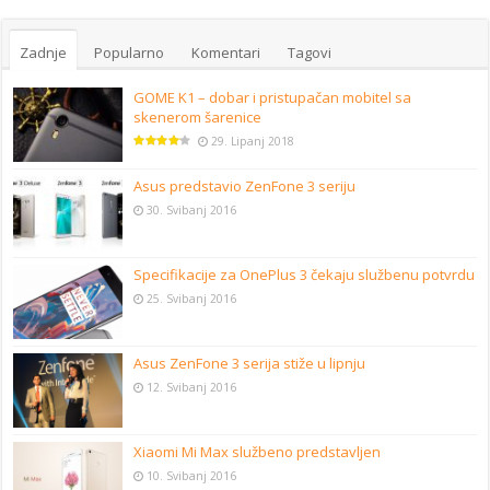
Zadnje
Popularno
Komentari
Tagovi
GOME K1 – dobar i pristupačan mobitel sa
skenerom šarenice
29. Lipanj 2018
Asus predstavio ZenFone 3 seriju
30. Svibanj 2016
Specifikacije za OnePlus 3 čekaju službenu potvrdu
25. Svibanj 2016
Asus ZenFone 3 serija stiže u lipnju
12. Svibanj 2016
Xiaomi Mi Max službeno predstavljen
10. Svibanj 2016