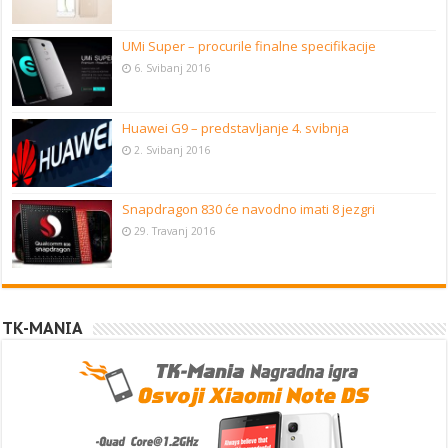
UMi Super – procurile finalne specifikacije
6. Svibanj 2016
Huawei G9 – predstavljanje 4. svibnja
2. Svibanj 2016
Snapdragon 830 će navodno imati 8 jezgri
29. Travanj 2016
TK-MANIA