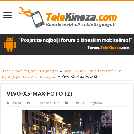
Kineski mobiteli, tableti i gadgeti
»
Vivo X5 Max - Prve fotografije iz
najtanjeg smartfona na svijetu
»
Vivo-X5-Max-Foto (2)
VIVO-X5-MAX-FOTO (2)
Davor
12. Prosinac 2014
261 Pregleda