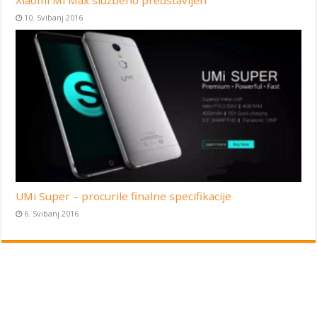
10. Svibanj 2016
UMi Super – procurile finalne specifikacije
6. Svibanj 2016