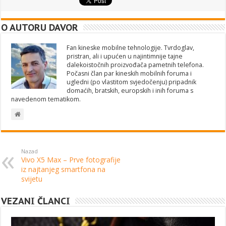
O AUTORU DAVOR
Fan kineske mobilne tehnologije. Tvrdoglav,
pristran, ali i upućen u najintimnije tajne
dalekoistočnih proizvođača pametnih telefona.
Počasni član par kineskih mobilnih foruma i
ugledni (po vlastitom svjedočenju) pripadnik
domaćih, bratskih, europskih i inih foruma s
navedenom tematikom.
Nazad
Vivo X5 Max – Prve fotografije
iz najtanjeg smartfona na
svijetu
VEZANI ČLANCI