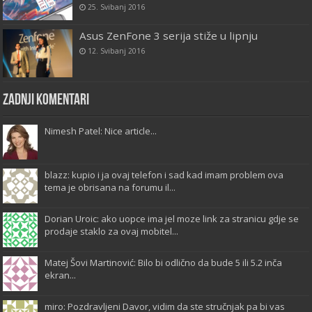
25. Svibanj 2016
Asus ZenFone 3 serija stiže u lipnju
12. Svibanj 2016
Zadnji komentari
Nimesh Patel: Nice article...
blazz: kupio i ja ovaj telefon i sad kad imam problem ova
tema je obrisana na forumu il...
Dorian Uroic: ako uopce ima jel moze link za stranicu gdje se
prodaje staklo za ovaj mobitel...
Matej Šovi Martinović: Bilo bi odlično da bude 5 ili 5.2 inča
ekran...
miro: Pozdravljeni Davor, vidim da ste stručnjak pa bi vas