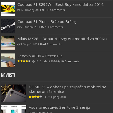
Coolpad F1 8297W – Best Buy kandidat za 2014.
17. Travanj 2014
111 Comments
Coolpad F1 Plus – Brže od Bržeg
5. Studeni 2014
70 Comments
Mlais MX28 – Dobar 4-jezgreni mobitel za 800Kn
3. Veljača 2014
41 Comments
Lenovo A806 – Recenzija
11. Studeni 2014
40 Comments
Novosti
GOME K1 – dobar i pristupačan mobitel sa
skenerom šarenice
29. Lipanj 2018
Asus predstavio ZenFone 3 seriju
30. Svibanj 2016