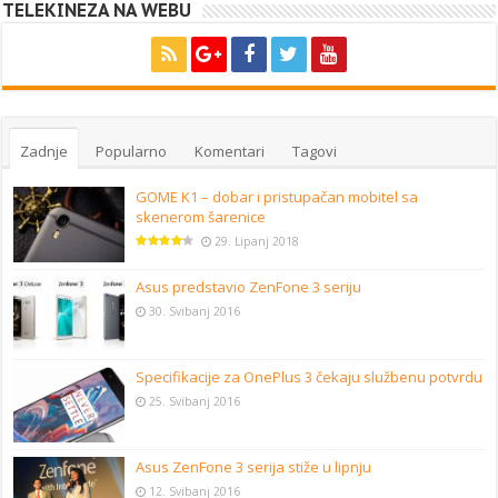
TELEKINEZA NA WEBU
Zadnje
Popularno
Komentari
Tagovi
GOME K1 – dobar i pristupačan mobitel sa
skenerom šarenice
29. Lipanj 2018
Asus predstavio ZenFone 3 seriju
30. Svibanj 2016
Specifikacije za OnePlus 3 čekaju službenu potvrdu
25. Svibanj 2016
Asus ZenFone 3 serija stiže u lipnju
12. Svibanj 2016