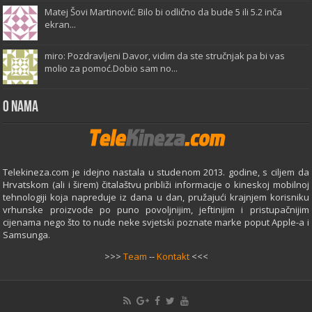
Matej Šovi Martinović: Bilo bi odlično da bude 5 ili 5.2 inča
ekran...
miro: Pozdravljeni Davor, vidim da ste stručnjak pa bi vas
molio za pomoć.Dobio sam no...
O Nama
Telekineza.com je idejno nastala u studenom 2013. godine, s ciljem da
Hrvatskom (ali i širem) čitalaštvu približi informacije o kineskoj mobilnoj
tehnologiji koja napreduje iz dana u dan, pružajući krajnjem korisniku
vrhunske proizvode po puno povoljnijim, jeftinijim i pristupačnijim
cijenama nego što to nude neke svjetski poznate marke poput Apple-a i
Samsunga.
>>>
Team
--
Kontakt
<<<