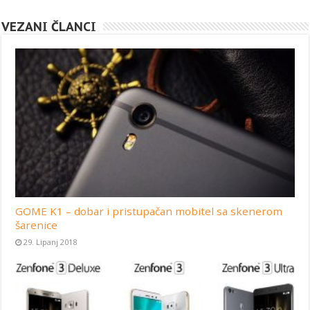
VEZANI ČLANCI
GOME K1 – dobar i pristupačan mobitel sa skenerom
šarenice
29. Lipanj 2018