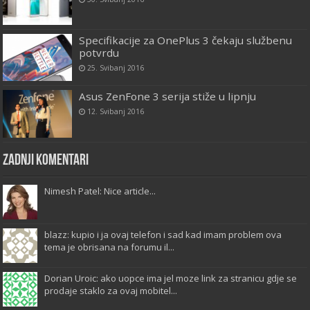
Specifikacije za OnePlus 3 čekaju službenu
potvrdu
25. Svibanj 2016
Asus ZenFone 3 serija stiže u lipnju
12. Svibanj 2016
Zadnji komentari
Nimesh Patel: Nice article...
blazz: kupio i ja ovaj telefon i sad kad imam problem ova
tema je obrisana na forumu il...
Dorian Uroic: ako uopce ima jel moze link za stranicu gdje se
prodaje staklo za ovaj mobitel...