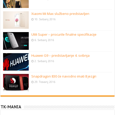
Xiaomi Mi Max službeno predstavljen
10. Svibanj 2016
UMi Super – procurile finalne specifikacije
6. Svibanj 2016
Huawei G9 – predstavljanje 4. svibnja
2. Svibanj 2016
Snapdragon 830 će navodno imati 8 jezgri
29. Travanj 2016
TK-MANIA