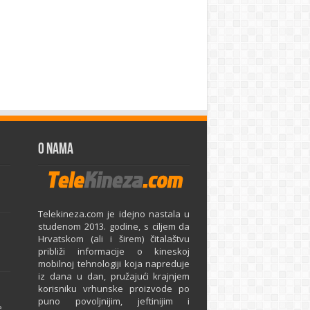
O Nama
Telekineza.com je idejno nastala u
studenom 2013. godine, s ciljem da
Hrvatskom (ali i širem) čitalaštvu
približi informacije o kineskoj
mobilnoj tehnologiji koja napreduje
iz dana u dan, pružajući krajnjem
e
korisniku vrhunske proizvode po
puno povoljnijim, jeftinijim i
e