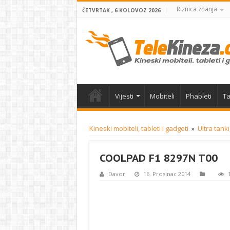
Riznica znanja
ČETVRTAK , 6 KOLOVOZ 2026
Vijesti
Mobiteli
Phableti
Ta
Kineski mobiteli, tableti i gadgeti
»
Ultra tank
COOLPAD F1 8297N T00
Davor
16. Prosinac 2014