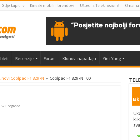
Gdje kupiti
Kineski mobilni brendovi
Uštedi s Telekinezom!
O nama
bleti
Recenzije
Forum
Klonovi napadaju
Yin i Yang
i, novi Coolpad F1 8297N
»
Coolpad F1 8297N T00
TEL
Isk
157 Pregleda
Uko
kli
sva