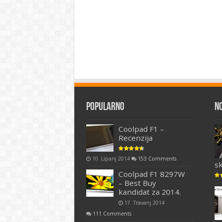
Popularno
N
Coolpad F1 –
Recenzija
10. Lipanj 2014
153 Comments
s
Coolpad F1 8297W
– Best Buy
kandidat za 2014.
17. Travanj 2014
111 Comments