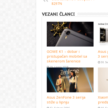
8297N
VEZANI ČLANCI
GOME K1 – dobar i
Asus 
pristupačan mobitel sa
3 seri
skenerom šarenice
30. S
29. Lipanj 2018
Asus ZenFone 3 serija
Xiaom
stiže u lipnju
preds
12. Svibanj 2016
10. S