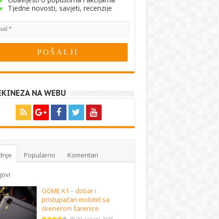
Tjedne novosti, savjeti, recenzije
EKINEZA NA WEBU
dnje
Popularno
Komentari
govi
GOME K1 – dobar i
pristupačan mobitel sa
skenerom šarenice