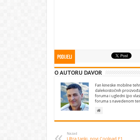
Podijeli
O AUTORU DAVOR
Fan kineske mobilne tehno
dalekoistočnih proizvođa
foruma i ugledni (po vlas
foruma s navedenom te
Nazad
Ultra tanki, novi Coolpad F1