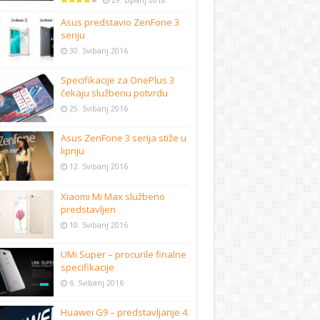
29. Lipanj 2018
Asus predstavio ZenFone 3
seriju
30. Svibanj 2016
Specifikacije za OnePlus 3
čekaju službenu potvrdu
25. Svibanj 2016
Asus ZenFone 3 serija stiže u
lipnju
12. Svibanj 2016
Xiaomi Mi Max službeno
predstavljen
10. Svibanj 2016
UMi Super – procurile finalne
specifikacije
6. Svibanj 2016
Huawei G9 – predstavljanje 4.