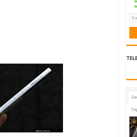
TEL
Za
Ta