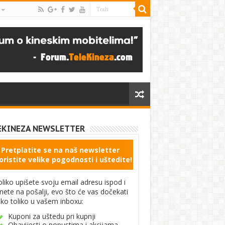
EKINEZA NEWSLETTER
Pretplatite se na naš newsletter
oristite velike pogodnosti i uštedite!
liko upišete svoju email adresu ispod i
knete na pošalji, evo što će vas dočekati
ko toliko u vašem inboxu:
Kuponi za uštedu pri kupnji
Obavijesti o popustima i akcijama