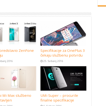
predstavio ZenFone
Specifikacije za OnePlus 3
ju
čekaju službenu potvrdu
vibanj 2016
25. Svibanj 2016
i Mi Max službeno
UMi Super – procurile
tavljen
finalne specifikacije
vibanj 2016
6. Svibanj 2016