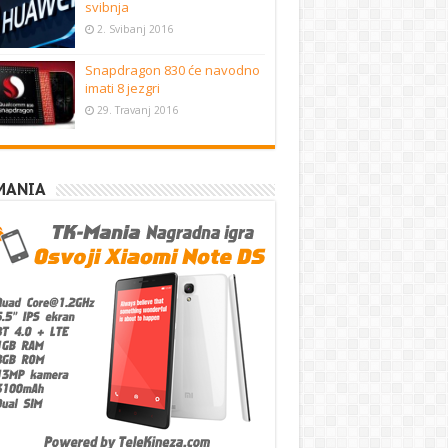
svibnja
2. Svibanj 2016
Snapdragon 830 će navodno
imati 8 jezgri
29. Travanj 2016
MANIA