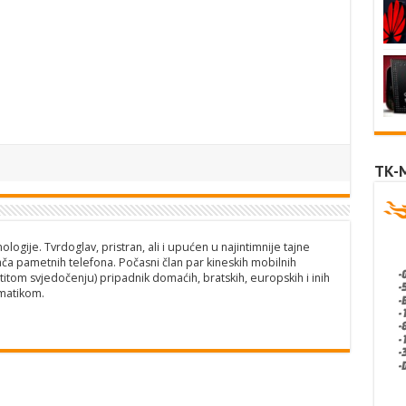
TK-
logije. Tvrdoglav, pristran, ali i upućen u najintimnije tajne
ča pametnih telefona. Počasni član par kineskih mobilnih
titom svjedočenju) pripadnik domaćih, bratskih, europskih i inih
matikom.