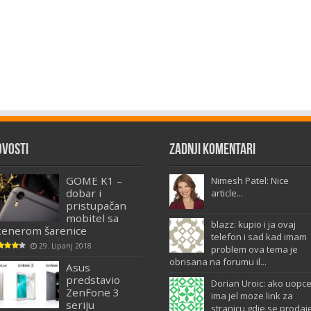
ovosti
Zadnji komentari
GOME K1 –
Nimesh Patel: Nice
dobar i
article...
pristupačan
mobitel sa
blazz: kupio i ja ovaj
kenerom šarenice
telefon i sad kad imam
29. Lipanj 2018
problem ova tema je
obrisana na forumu il...
Asus
predstavio
Dorian Uroic: ako uopc
ZenFone 3
ima jel moze link za
seriju
stranicu gdje se prodaj