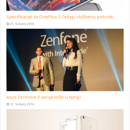
Specifikacije za OnePlus 3 čekaju službenu potvrdu
25. Svibanj 2016
Asus ZenFone 3 serija stiže u lipnju
12. Svibanj 2016