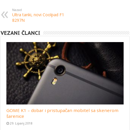
Nazad
Ultra tanki, novi Coolpad F1
8297N
VEZANI ČLANCI
GOME K1 – dobar i pristupačan mobitel sa skenerom
šarenice
29. Lipanj 2018