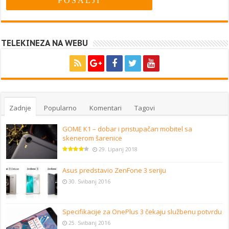
TELEKINEZA NA WEBU
Zadnje
Popularno
Komentari
Tagovi
GOME K1 – dobar i pristupačan mobitel sa
skenerom šarenice
29. Lipanj 2018
Asus predstavio ZenFone 3 seriju
30. Svibanj 2016
Specifikacije za OnePlus 3 čekaju službenu potvrdu
25. Svibanj 2016