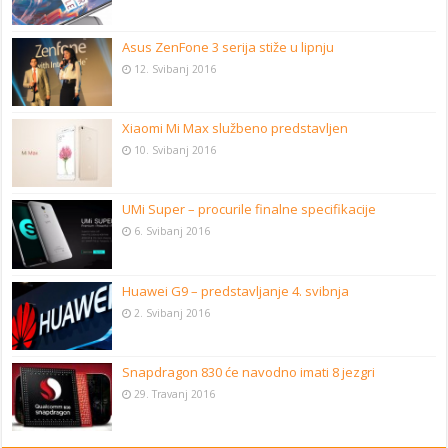
Asus ZenFone 3 serija stiže u lipnju
12. Svibanj 2016
Xiaomi Mi Max službeno predstavljen
10. Svibanj 2016
UMi Super – procurile finalne specifikacije
6. Svibanj 2016
Huawei G9 – predstavljanje 4. svibnja
2. Svibanj 2016
Snapdragon 830 će navodno imati 8 jezgri
29. Travanj 2016