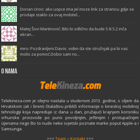
Dorian Uroic: ako uopce ima jel moze link za stranicu gdje se
prodaje staklo za ovaj mobitel...
Matej Šovi Martinović: Bilo bi odlično da bude 5 ili 5.2 inča
ekran...
miro: Pozdravljeni Davor, vidim da ste stručnjak pa bi vas
molio za pomoć.Dobio sam no...
O Nama
Telekineza.com je idejno nastala u studenom 2013. godine, s ciljem da
Hrvatskom (ali i širem) čitalaštvu približi informacije o kineskoj mobilnoj
tehnologiji koja napreduje iz dana u dan, pružajući krajnjem korisniku
vrhunske proizvode po puno povoljnijim, jeftinijim i pristupačnijim
cijenama nego što to nude neke svjetski poznate marke poput Apple-a i
Samsunga.
>>>
Team
--
Kontakt
<<<