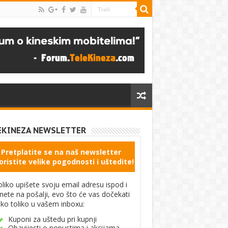
EKINEZA NEWSLETTER
Pretplatite se na naš newsletter
oristite velike pogodnosti i uštedite!
liko upišete svoju email adresu ispod i
knete na pošalji, evo što će vas dočekati
ko toliko u vašem inboxu:
Kuponi za uštedu pri kupnji
Obavijesti o popustima i akcijama