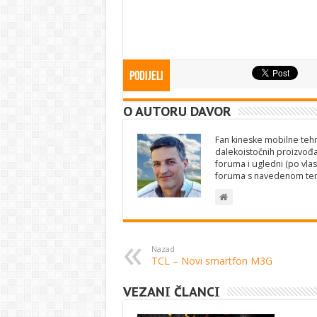
Podijeli
O AUTORU DAVOR
Fan kineske mobilne tehno
dalekoistočnih proizvođa
foruma i ugledni (po vlas
foruma s navedenom te
Nazad
TCL – Novi smartfon M3G
VEZANI ČLANCI