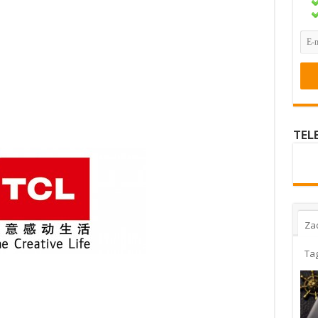
TEL
Za
Ta