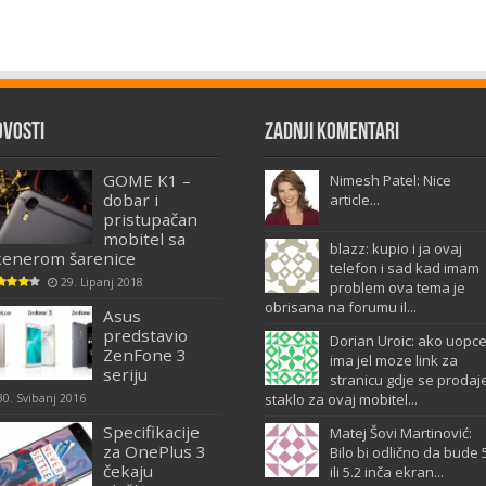
ovosti
Zadnji komentari
GOME K1 –
Nimesh Patel: Nice
dobar i
article...
pristupačan
mobitel sa
blazz: kupio i ja ovaj
kenerom šarenice
telefon i sad kad imam
29. Lipanj 2018
problem ova tema je
obrisana na forumu il...
Asus
predstavio
Dorian Uroic: ako uopc
ZenFone 3
ima jel moze link za
seriju
stranicu gdje se prodaj
staklo za ovaj mobitel...
30. Svibanj 2016
Specifikacije
Matej Šovi Martinović:
za OnePlus 3
Bilo bi odlično da bude 
čekaju
ili 5.2 inča ekran...