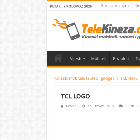
Riznica znanja
Gd
PETAK , 7 KOLOVOZ 2026
Vijesti
Mobiteli
Phableti
Ta
Kineski mobiteli, tableti i gadgeti
»
TCL - Nov
TCL LOGO
Davor
22. Travanj 2015
28