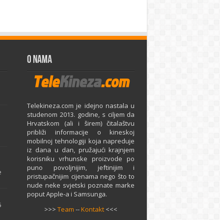
O Nama
Telekineza.com je idejno nastala u
studenom 2013. godine, s ciljem da
Hrvatskom (ali i širem) čitalaštvu
približi informacije o kineskoj
mobilnoj tehnologiji koja napreduje
iz dana u dan, pružajući krajnjem
e
korisniku vrhunske proizvode po
puno povoljnijim, jeftinijim i
e
pristupačnijim cijenama nego što to
nude neke svjetski poznate marke
poput Apple-a i Samsunga.
5
>>>
Team
--
Kontakt
<<<