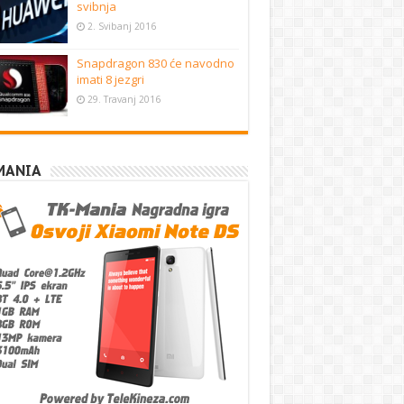
svibnja
2. Svibanj 2016
Snapdragon 830 će navodno
imati 8 jezgri
29. Travanj 2016
MANIA