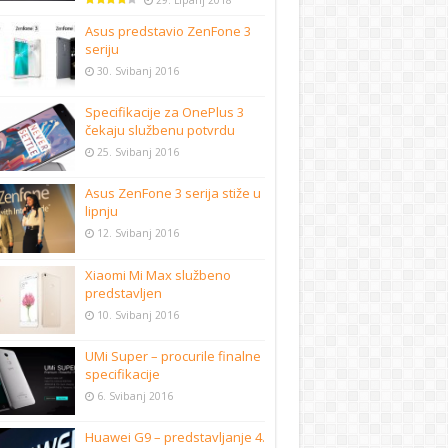
29. Lipanj 2018
Asus predstavio ZenFone 3
seriju
30. Svibanj 2016
Specifikacije za OnePlus 3
čekaju službenu potvrdu
25. Svibanj 2016
Asus ZenFone 3 serija stiže u
lipnju
12. Svibanj 2016
Xiaomi Mi Max službeno
predstavljen
10. Svibanj 2016
UMi Super – procurile finalne
specifikacije
6. Svibanj 2016
Huawei G9 – predstavljanje 4.