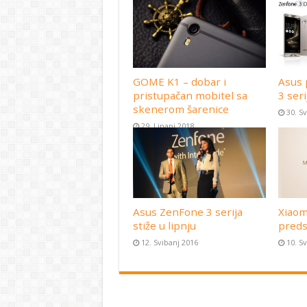
GOME K1 – dobar i
Asus 
pristupačan mobitel sa
3 seri
skenerom šarenice
30. S
29. Lipanj 2018
Asus ZenFone 3 serija
Xiaom
stiže u lipnju
preds
12. Svibanj 2016
10. S