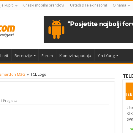
je kupiti
Kineski mobilni brendovi
Uštedi s Telekinezom!
O nama
bleti
Recenzije
Forum
Klonovi napadaju
Yin i Yang
i smartfon M3G
»
TCL Logo
TEL
Isk
1 Pregleda
Uko
kli
sva