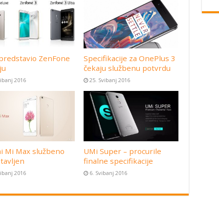
predstavio ZenFone
Specifikacije za OnePlus 3
ju
čekaju službenu potvrdu
vibanj 2016
25. Svibanj 2016
i Mi Max službeno
UMi Super – procurile
tavljen
finalne specifikacije
vibanj 2016
6. Svibanj 2016