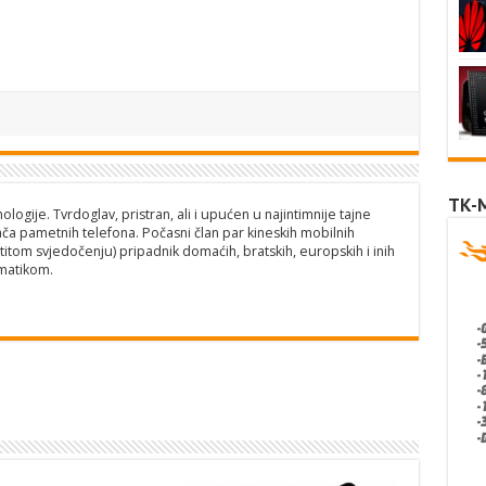
TK-
logije. Tvrdoglav, pristran, ali i upućen u najintimnije tajne
ča pametnih telefona. Počasni član par kineskih mobilnih
titom svjedočenju) pripadnik domaćih, bratskih, europskih i inih
matikom.