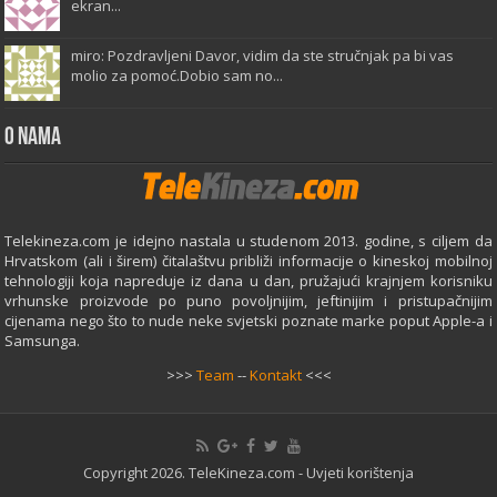
ekran...
miro: Pozdravljeni Davor, vidim da ste stručnjak pa bi vas
molio za pomoć.Dobio sam no...
O Nama
Telekineza.com je idejno nastala u studenom 2013. godine, s ciljem da
Hrvatskom (ali i širem) čitalaštvu približi informacije o kineskoj mobilnoj
tehnologiji koja napreduje iz dana u dan, pružajući krajnjem korisniku
vrhunske proizvode po puno povoljnijim, jeftinijim i pristupačnijim
cijenama nego što to nude neke svjetski poznate marke poput Apple-a i
Samsunga.
>>>
Team
--
Kontakt
<<<
Copyright 2026. TeleKineza.com -
Uvjeti korištenja