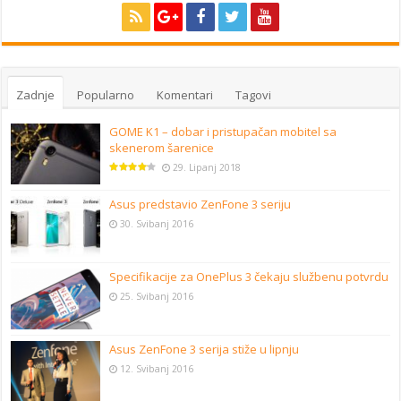
Zadnje
Popularno
Komentari
Tagovi
GOME K1 – dobar i pristupačan mobitel sa
skenerom šarenice
29. Lipanj 2018
Asus predstavio ZenFone 3 seriju
30. Svibanj 2016
Specifikacije za OnePlus 3 čekaju službenu potvrdu
25. Svibanj 2016
Asus ZenFone 3 serija stiže u lipnju
12. Svibanj 2016