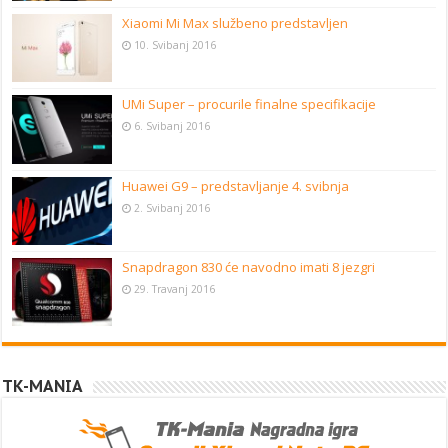
Xiaomi Mi Max službeno predstavljen
10. Svibanj 2016
UMi Super – procurile finalne specifikacije
6. Svibanj 2016
Huawei G9 – predstavljanje 4. svibnja
2. Svibanj 2016
Snapdragon 830 će navodno imati 8 jezgri
29. Travanj 2016
TK-MANIA