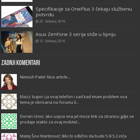
Specifikacije za OnePlus 3 čekaju službenu
potvrdu
25. Svibanj 2016
Asus ZenFone 3 serija stiže u lipnju
12. Svibanj 2016
Zadnji komentari
Nimesh Patel: Nice article...
blazz: kupio i ja ovaj telefon i sad kad imam problem ova
tema je obrisana na forumu il...
Dorian Uroic: ako uopce ima jel moze link za stranicu gdje se
prodaje staklo za ovaj mobitel...
Matej Šovi Martinović: Bilo bi odlično da bude 5 ili 5.2 inča