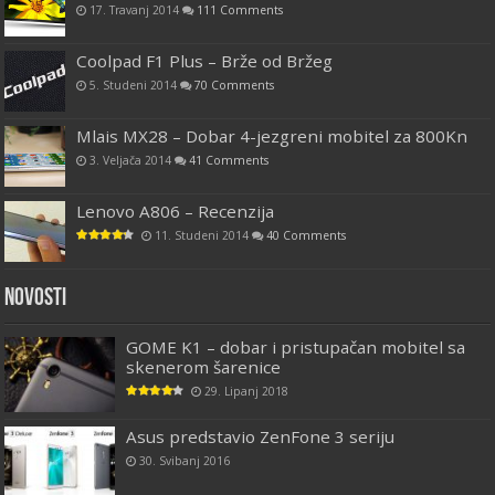
17. Travanj 2014
111 Comments
Coolpad F1 Plus – Brže od Bržeg
5. Studeni 2014
70 Comments
Mlais MX28 – Dobar 4-jezgreni mobitel za 800Kn
3. Veljača 2014
41 Comments
Lenovo A806 – Recenzija
11. Studeni 2014
40 Comments
Novosti
GOME K1 – dobar i pristupačan mobitel sa
skenerom šarenice
29. Lipanj 2018
Asus predstavio ZenFone 3 seriju
30. Svibanj 2016