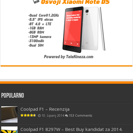
Popularno
Coolpad F1 – Recenzija
10. Lipanj 2014
153 Comments
Coolpad F1 8297W – Best Buy kandidat za 2014.