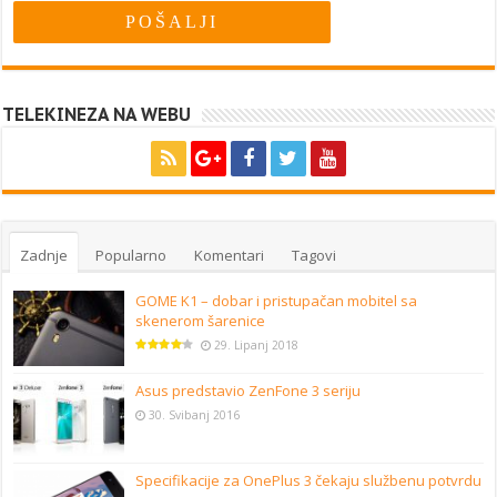
TELEKINEZA NA WEBU
Zadnje
Popularno
Komentari
Tagovi
GOME K1 – dobar i pristupačan mobitel sa
skenerom šarenice
29. Lipanj 2018
Asus predstavio ZenFone 3 seriju
30. Svibanj 2016
Specifikacije za OnePlus 3 čekaju službenu potvrdu