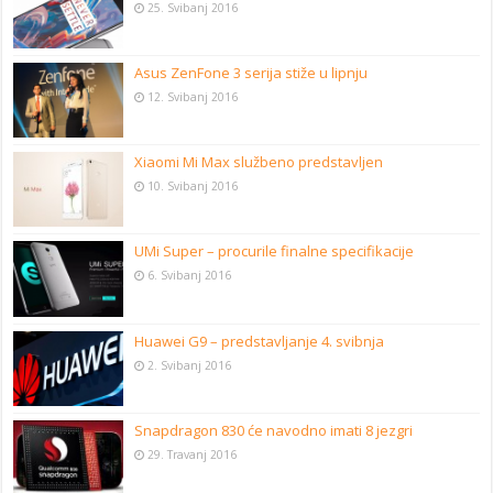
25. Svibanj 2016
Asus ZenFone 3 serija stiže u lipnju
12. Svibanj 2016
Xiaomi Mi Max službeno predstavljen
10. Svibanj 2016
UMi Super – procurile finalne specifikacije
6. Svibanj 2016
Huawei G9 – predstavljanje 4. svibnja
2. Svibanj 2016
Snapdragon 830 će navodno imati 8 jezgri
29. Travanj 2016