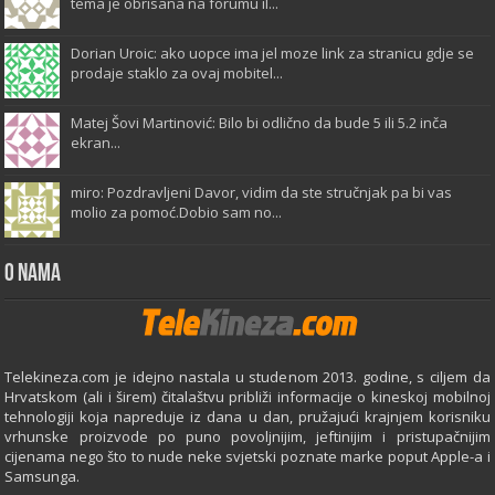
tema je obrisana na forumu il...
Dorian Uroic: ako uopce ima jel moze link za stranicu gdje se
prodaje staklo za ovaj mobitel...
Matej Šovi Martinović: Bilo bi odlično da bude 5 ili 5.2 inča
ekran...
miro: Pozdravljeni Davor, vidim da ste stručnjak pa bi vas
molio za pomoć.Dobio sam no...
O Nama
Telekineza.com je idejno nastala u studenom 2013. godine, s ciljem da
Hrvatskom (ali i širem) čitalaštvu približi informacije o kineskoj mobilnoj
tehnologiji koja napreduje iz dana u dan, pružajući krajnjem korisniku
vrhunske proizvode po puno povoljnijim, jeftinijim i pristupačnijim
cijenama nego što to nude neke svjetski poznate marke poput Apple-a i
Samsunga.