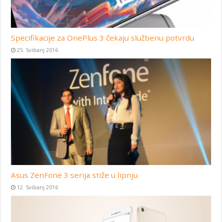
Specifikacije za OnePlus 3 čekaju službenu potvrdu
25. Svibanj 2016
Asus ZenFone 3 serija stiže u lipnju
12. Svibanj 2016