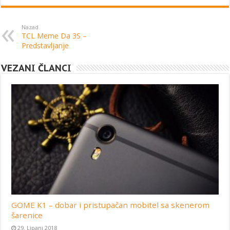
Nazad
TCL Meme Da 3S –
Predstavljanje
VEZANI ČLANCI
GOME K1 – dobar i pristupačan mobitel sa skenerom
šarenice
29. Lipanj 2018