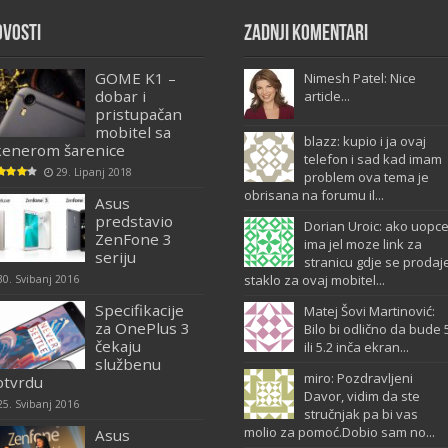
ovosti
Zadnji komentari
GOME K1 –
Nimesh Patel: Nice
dobar i
article...
pristupačan
mobitel sa
blazz: kupio i ja ovaj
kenerom šarenice
telefon i sad kad imam
29. Lipanj 2018
problem ova tema je
obrisana na forumu il...
Asus
predstavio
Dorian Uroic: ako uopc
ZenFone 3
ima jel moze link za
seriju
stranicu gdje se prodaj
staklo za ovaj mobitel...
30. Svibanj 2016
Specifikacije
Matej Šovi Martinović:
za OnePlus 3
Bilo bi odlično da bude 
čekaju
ili 5.2 inča ekran...
službenu
miro: Pozdravljeni
otvrdu
Davor, vidim da ste
25. Svibanj 2016
stručnjak pa bi vas
molio za pomoć.Dobio sam no...
Asus