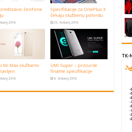
predstavio ZenFone
Specifikacije za OnePlus 3
ju
čekaju službenu potvrdu
vibanj 2016
25. Svibanj 2016
TK-
i Mi Max službeno
UMi Super – procurile
tavljen
finalne specifikacije
vibanj 2016
6. Svibanj 2016