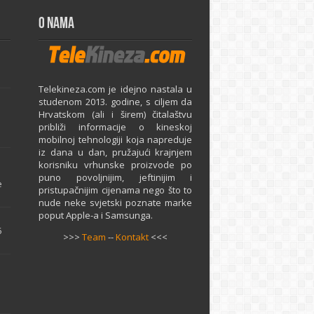
O Nama
Telekineza.com je idejno nastala u
studenom 2013. godine, s ciljem da
Hrvatskom (ali i širem) čitalaštvu
približi informacije o kineskoj
mobilnoj tehnologiji koja napreduje
iz dana u dan, pružajući krajnjem
e
korisniku vrhunske proizvode po
puno povoljnijim, jeftinijim i
e
pristupačnijim cijenama nego što to
nude neke svjetski poznate marke
poput Apple-a i Samsunga.
5
>>>
Team
--
Kontakt
<<<