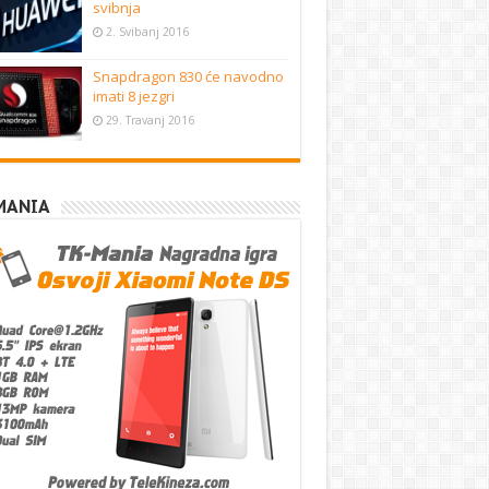
svibnja
2. Svibanj 2016
Snapdragon 830 će navodno
imati 8 jezgri
29. Travanj 2016
MANIA