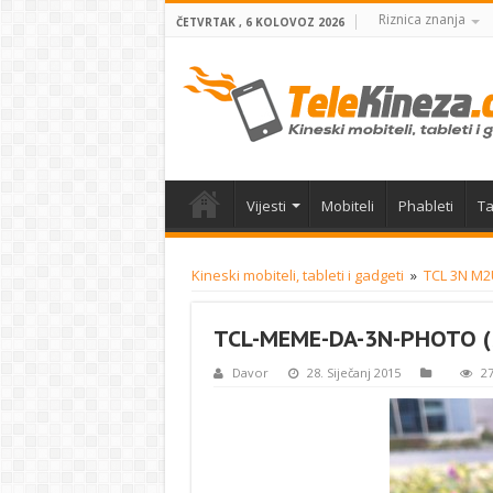
Riznica znanja
ČETVRTAK , 6 KOLOVOZ 2026
Vijesti
Mobiteli
Phableti
Ta
Kineski mobiteli, tableti i gadgeti
»
TCL 3N M2
TCL-MEME-DA-3N-PHOTO (
Davor
28. Siječanj 2015
27