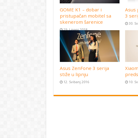
GOME K1 – dobar i
Asus 
pristupačan mobitel sa
3 seri
skenerom šarenice
30. S
29. Lipanj 2018
Asus ZenFone 3 serija
Xiaom
stiže u lipnju
preds
12. Svibanj 2016
10. S