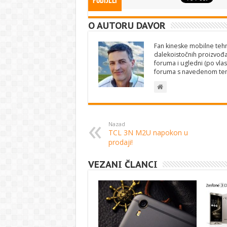
Podijeli
O AUTORU DAVOR
Fan kineske mobilne tehno
dalekoistočnih proizvođa
foruma i ugledni (po vlas
foruma s navedenom te
Nazad
TCL 3N M2U napokon u
prodaji!
VEZANI ČLANCI