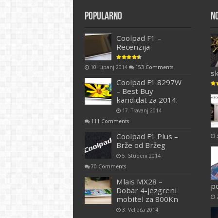
Popularno
N
Coolpad F1 –
Recenzija
10. Lipanj 2014
153 Comments
s
Coolpad F1 8297W
– Best Buy
kandidat za 2014.
17. Travanj 2014
111 Comments
Coolpad F1 Plus –
Brže od Bržeg
5. Studeni 2014
70 Comments
Mlais MX28 –
p
Dobar 4-jezgreni
mobitel za 800Kn
3. Veljača 2014