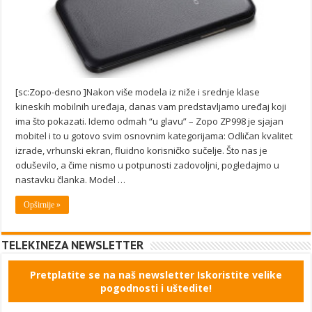
[sc:Zopo-desno ]Nakon više modela iz niže i srednje klase
kineskih mobilnih uređaja, danas vam predstavljamo uređaj koji
ima što pokazati. Idemo odmah “u glavu” – Zopo ZP998 je sjajan
mobitel i to u gotovo svim osnovnim kategorijama: Odličan kvalitet
izrade, vrhunski ekran, fluidno korisničko sučelje. Što nas je
oduševilo, a čime nismo u potpunosti zadovoljni, pogledajmo u
nastavku članka. Model …
Opširnije »
TELEKINEZA NEWSLETTER
Pretplatite se na naš newsletter Iskoristite velike
pogodnosti i uštedite!