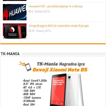
Huawei G9 – predstavljanje 4. svibnja
2. Svibanj 2016
Snapdragon 830 će navodno imati 8 jezgri
29. Travanj 2016
TK-MANIA