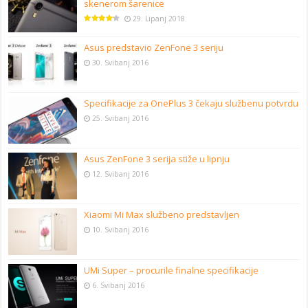
skenerom šarenice
29. Lipanj 2018
Asus predstavio ZenFone 3 seriju
30. Svibanj 2016
Specifikacije za OnePlus 3 čekaju službenu potvrdu
25. Svibanj 2016
Asus ZenFone 3 serija stiže u lipnju
12. Svibanj 2016
Xiaomi Mi Max službeno predstavljen
10. Svibanj 2016
UMi Super – procurile finalne specifikacije
6. Svibanj 2016