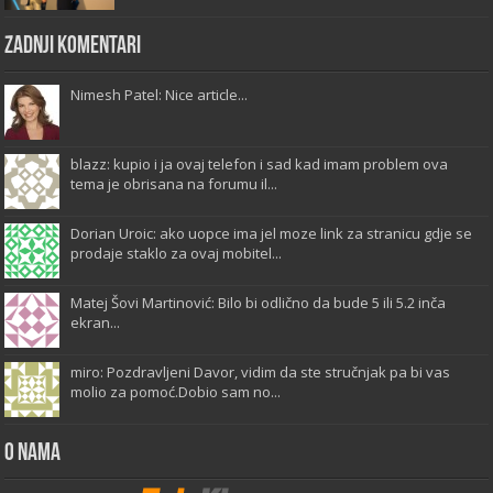
Zadnji komentari
Nimesh Patel: Nice article...
blazz: kupio i ja ovaj telefon i sad kad imam problem ova
tema je obrisana na forumu il...
Dorian Uroic: ako uopce ima jel moze link za stranicu gdje se
prodaje staklo za ovaj mobitel...
Matej Šovi Martinović: Bilo bi odlično da bude 5 ili 5.2 inča
ekran...
miro: Pozdravljeni Davor, vidim da ste stručnjak pa bi vas
molio za pomoć.Dobio sam no...
O Nama