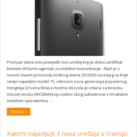
Pred par dana smo primijetili novi uređaj koji je dobio certifikat
kineske državne agencije za mobilne komunikacije . Riječ je o
novom Xiaomi proizvodu kodnog imena 2013029 iza kojeg se krije
ranije najavljeni model 1S, odnosno nova generacija popularnog
Hongmija (Crvena Riža) a mrežna dozvola je izdana za kinesku
Unicom mrežu (WCDMA) koju volimo zbog sukladnosti s hrvatskim
mobilnim operaterima. …
Opširnije »
Xiaomi najavljuje 3 nova uređaja u travnju