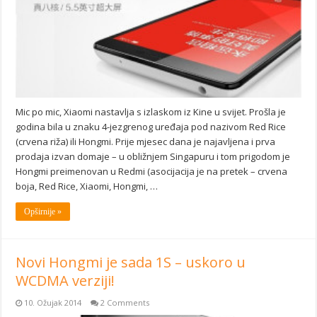
Mic po mic, Xiaomi nastavlja s izlaskom iz Kine u svijet. Prošla je
godina bila u znaku 4-jezgrenog uređaja pod nazivom Red Rice
(crvena riža) ili Hongmi. Prije mjesec dana je najavljena i prva
prodaja izvan domaje – u obližnjem Singapuru i tom prigodom je
Hongmi preimenovan u Redmi (asocijacija je na pretek – crvena
boja, Red Rice, Xiaomi, Hongmi, …
Opširnije »
Novi Hongmi je sada 1S – uskoro u
WCDMA verziji!
10. Ožujak 2014
2 Comments