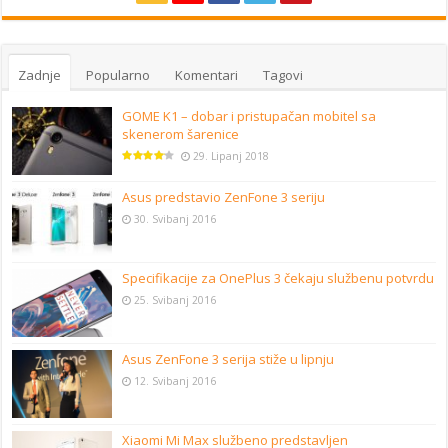
Zadnje
Popularno
Komentari
Tagovi
GOME K1 – dobar i pristupačan mobitel sa
skenerom šarenice
29. Lipanj 2018
Asus predstavio ZenFone 3 seriju
30. Svibanj 2016
Specifikacije za OnePlus 3 čekaju službenu potvrdu
25. Svibanj 2016
Asus ZenFone 3 serija stiže u lipnju
12. Svibanj 2016
Xiaomi Mi Max službeno predstavljen