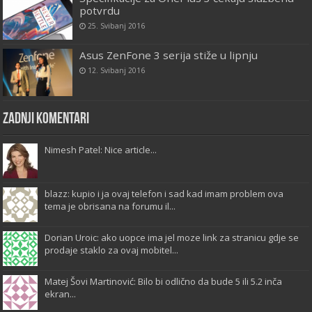
potvrdu
25. Svibanj 2016
Asus ZenFone 3 serija stiže u lipnju
12. Svibanj 2016
Zadnji komentari
Nimesh Patel: Nice article...
blazz: kupio i ja ovaj telefon i sad kad imam problem ova
tema je obrisana na forumu il...
Dorian Uroic: ako uopce ima jel moze link za stranicu gdje se
prodaje staklo za ovaj mobitel...
Matej Šovi Martinović: Bilo bi odlično da bude 5 ili 5.2 inča
ekran...