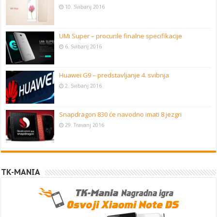
10. Svibanj 2016
UMi Super – procurile finalne specifikacije
6. Svibanj 2016
Huawei G9 – predstavljanje 4. svibnja
2. Svibanj 2016
Snapdragon 830 će navodno imati 8 jezgri
29. Travanj 2016
TK-MANIA