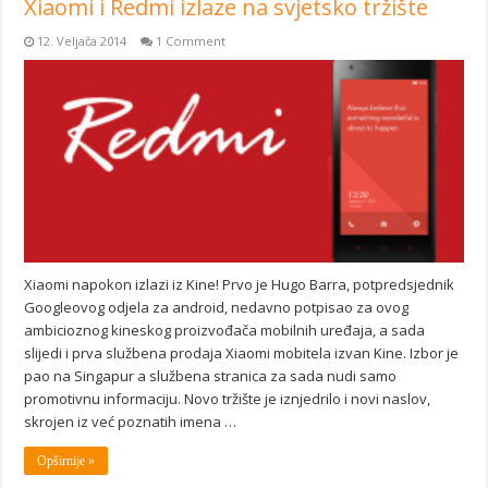
Xiaomi i Redmi izlaze na svjetsko tržište
12. Veljača 2014
1 Comment
Xiaomi napokon izlazi iz Kine! Prvo je Hugo Barra, potpredsjednik
Googleovog odjela za android, nedavno potpisao za ovog
ambicioznog kineskog proizvođača mobilnih uređaja, a sada
slijedi i prva službena prodaja Xiaomi mobitela izvan Kine. Izbor je
pao na Singapur a službena stranica za sada nudi samo
promotivnu informaciju. Novo tržište je iznjedrilo i novi naslov,
skrojen iz već poznatih imena …
Opširnije »