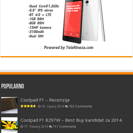
Popularno
Coolpad F1 – Recenzija
10. Lipanj 2014
153 Comments
Coolpad F1 8297W – Best Buy kandidat za 2014.
17. Travanj 2014
111 Comments