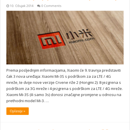
10. Ožujak 2014
0 Comments
Prema posljednjim informacijama, Xiaomi će 9. travnja predstaviti
čak 3 nova uređaja: Xiaomi Mi-3S s podrškom za za LTE / 4G
mreže, te dvije nove verzije Crvene riže 2 (Hongmi 2): 8-jezgrena s
podrškom za 3G mreže i 4-jezgrena s podrškom za LTE / 4G mreže.
Xiaomi Mi-3S (ili samo 3s) donosi značajne promjene u odnosu na
prethodni model Mi-3. …
Opširnije »