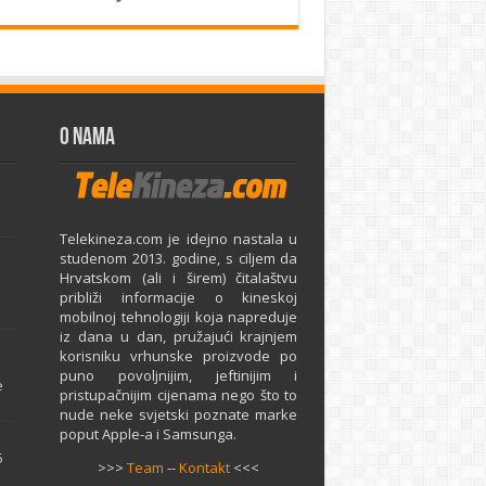
O Nama
Telekineza.com je idejno nastala u
studenom 2013. godine, s ciljem da
Hrvatskom (ali i širem) čitalaštvu
približi informacije o kineskoj
mobilnoj tehnologiji koja napreduje
iz dana u dan, pružajući krajnjem
e
korisniku vrhunske proizvode po
puno povoljnijim, jeftinijim i
e
pristupačnijim cijenama nego što to
nude neke svjetski poznate marke
poput Apple-a i Samsunga.
5
>>>
Team
--
Kontakt
<<<