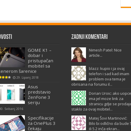
ovosti
Zadnji komentari
GOME K1 –
Nimesh Patel: Nice
dobar i
article...
pristupačan
mobitel sa
blazz: kupio i ja ovaj
kenerom šarenice
telefon i sad kad imam
29. Lipanj 2018
problem ova tema je
obrisana na forumu il...
Asus
predstavio
Dorian Uroic: ako uopc
ZenFone 3
ima jel moze link za
seriju
stranicu gdje se prodaj
staklo za ovaj mobitel...
30. Svibanj 2016
Specifikacije
Matej Šovi Martinović:
za OnePlus 3
Bilo bi odlično da bude 
čekaju
ili 5.2 inča ekran...