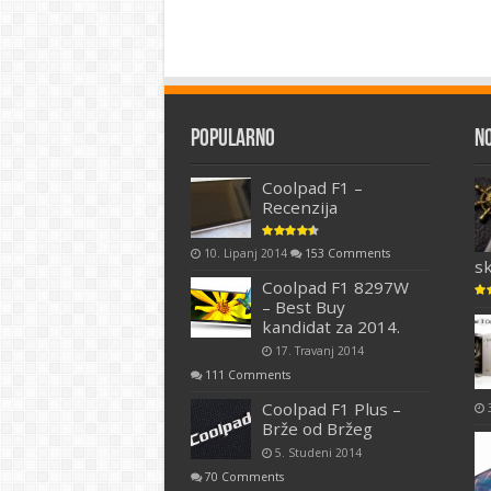
Popularno
N
Coolpad F1 –
Recenzija
10. Lipanj 2014
153 Comments
s
Coolpad F1 8297W
– Best Buy
kandidat za 2014.
17. Travanj 2014
111 Comments
Coolpad F1 Plus –
Brže od Bržeg
5. Studeni 2014
70 Comments