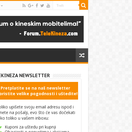
EKINEZA NEWSLETTER
Pretplatite se na naš newsletter
oristite velike pogodnosti i uštedite!
liko upišete svoju email adresu ispod i
knete na pošalji, evo što će vas dočekati
ko toliko u vašem inboxu:
Kuponi za uštedu pri kupnji
Obavijesti o popustima i akcijama