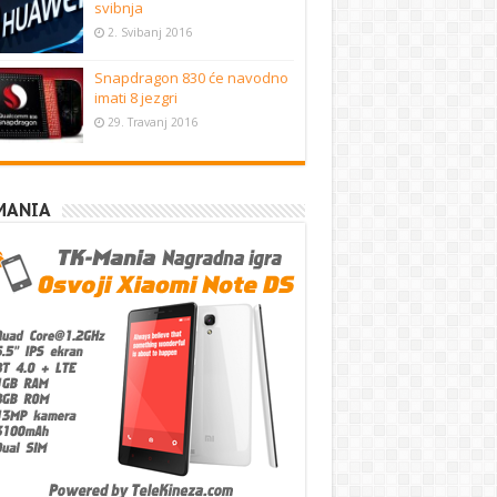
svibnja
2. Svibanj 2016
Snapdragon 830 će navodno
imati 8 jezgri
29. Travanj 2016
MANIA