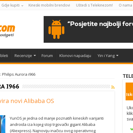
Gdje kupiti
Kineski mobilni brendovi
Uštedi s Telekinezom!
O nama
bleti
Recenzije
Forum
Klonovi napadaju
Yin i Yang
: Philips Aurora i966
TEL
A I966
Isk
ira novi Alibaba OS
Uko
kli
YunOS je jedna od manje poznatih kineskih varijanti
sva
androida iza kojeg stoji trgovački gigant Alibaba
(Aliexpress). Najnoviju inačicu ovog operativnog