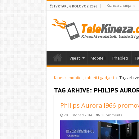
Riznica znanja
ČETVRTAK , 6 KOLOVOZ 2026
Vijesti
Mobiteli
Phableti
Ta
Kineski mobiteli, tableti i gadgeti
»
Tag arhive
TAG ARHIVE:
PHILIPS AUROR
Philips Aurora I966 promov
20. Listopad 2014
0 Comments