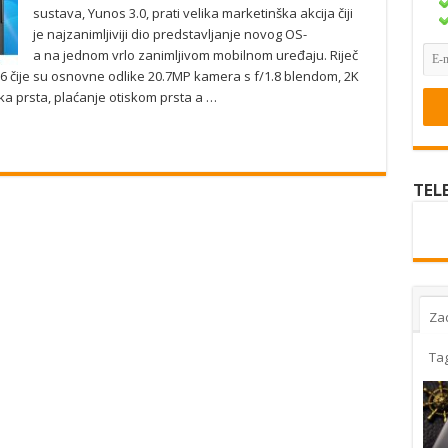
sustava, Yunos 3.0, prati velika marketinška akcija čiji
je najzanimljiviji dio predstavljanje novog OS-
a na jednom vrlo zanimljivom mobilnom uređaju. Riječ
966 čije su osnovne odlike 20.7MP kamera s f/1.8 blendom, 2K
a prsta, plaćanje otiskom prsta a …
TEL
Za
Ta