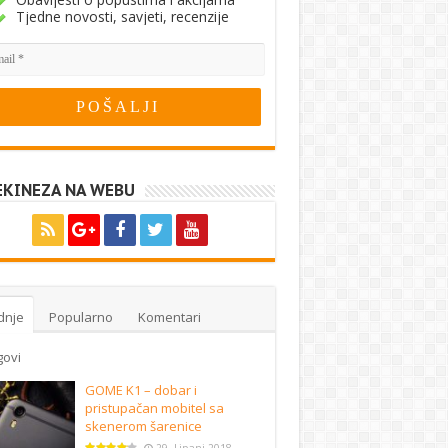
Tjedne novosti, savjeti, recenzije
EKINEZA NA WEBU
dnje
Popularno
Komentari
govi
GOME K1 – dobar i
pristupačan mobitel sa
skenerom šarenice