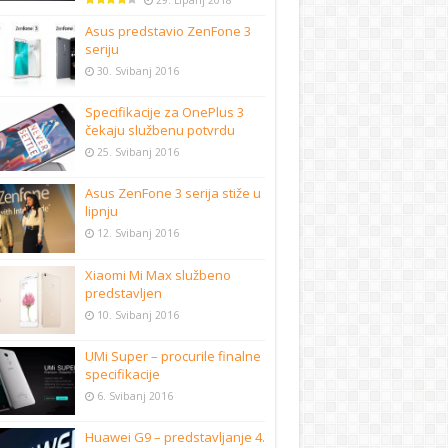
29. Lipanj 2018
Asus predstavio ZenFone 3
seriju
30. Svibanj 2016
Specifikacije za OnePlus 3
čekaju službenu potvrdu
25. Svibanj 2016
Asus ZenFone 3 serija stiže u
lipnju
12. Svibanj 2016
Xiaomi Mi Max službeno
predstavljen
10. Svibanj 2016
UMi Super – procurile finalne
specifikacije
6. Svibanj 2016
Huawei G9 – predstavljanje 4.