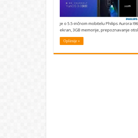
je o 5.5-inčnom mobitelu Philips Aurora I
ekran, 3GB memorije, prepoznavanje otisk
Opširnije »