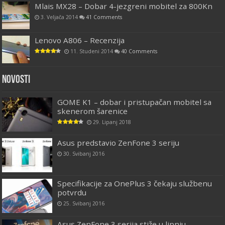
Mlais MX28 – Dobar 4-jezgreni mobitel za 800Kn
3. Veljača 2014
41 Comments
Lenovo A806 – Recenzija
11. Studeni 2014
40 Comments
Novosti
GOME K1 – dobar i pristupačan mobitel sa
skenerom šarenice
29. Lipanj 2018
Asus predstavio ZenFone 3 seriju
30. Svibanj 2016
Specifikacije za OnePlus 3 čekaju službenu
potvrdu
25. Svibanj 2016
Asus ZenFone 3 serija stiže u lipnju