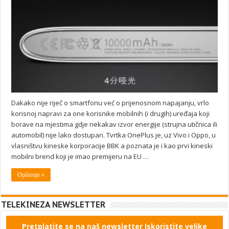
Dakako nije riječ o smartfonu već o prijenosnom napajanju, vrlo
korisnoj napravi za one korisnike mobilnih (i drugih) uređaja koji
borave na mjestima gdje nekakav izvor energije (strujna utičnica ili
automobil) nije lako dostupan. Tvrtka OnePlus je, uz Vivo i Oppo, u
vlasništvu kineske korporacije BBK a poznata je i kao prvi kineski
mobilni brend koji je imao premijeru na EU …
Opširnije »
TELEKINEZA NEWSLETTER
Pretplatite se na naš newsletter Iskoristite velike