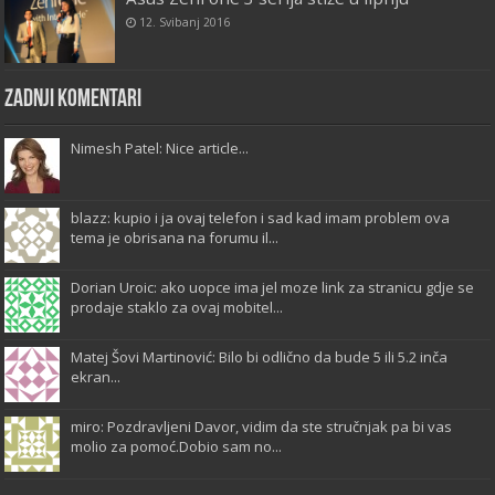
12. Svibanj 2016
Zadnji komentari
Nimesh Patel: Nice article...
blazz: kupio i ja ovaj telefon i sad kad imam problem ova
tema je obrisana na forumu il...
Dorian Uroic: ako uopce ima jel moze link za stranicu gdje se
prodaje staklo za ovaj mobitel...
Matej Šovi Martinović: Bilo bi odlično da bude 5 ili 5.2 inča
ekran...
miro: Pozdravljeni Davor, vidim da ste stručnjak pa bi vas
molio za pomoć.Dobio sam no...