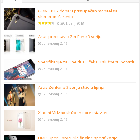
GOME K1 – dobar i pristupačan mobitel sa
skenerom šarenice
29. Lipanj 2018
Asus predstavio ZenFone 3 seriju
30. Svibanj 2016
Specifikacije za OnePlus 3 čekaju službenu potvrdu
25. Svibanj 2016
Asus ZenFone 3 serija stiže u lipnju
12. Svibanj 2016
Xiaomi Mi Max službeno predstavljen
10. Svibanj 2016
UMi Super – procurile finalne specifikacije