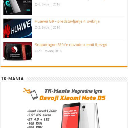
6. Svibanj 2016
Huawei G9 – predstavljanje 4. svibnja
2. Svibanj 2016
Snapdragon 830 će navodno imati 8 jezgri
29. Travanj 2016
TK-MANIA