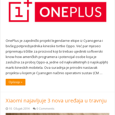
OnePlus je zajednički projekt legendarne ekipe iz Cyanogena i
bivšeg potpredsjednika kineske tvrtke Oppo. Već par mjeseci
pripremaju tržište za proizvod koji bi trebao ujediniti softverski
know-how američkih programera i potencijal osobe koja je
zaslužna za proboj Oppo-a, jedne od najkvalitetnijih (i najskupljih)
marki kineskih mobitela. Ova suradnja je prirodni nastavak
projekta u kojem je Cyanogen načinio operativni sustav (CM …
Opširnije »
Xiaomi najavljuje 3 nova uređaja u travnju
10. Ožujak 2014
0 Comments