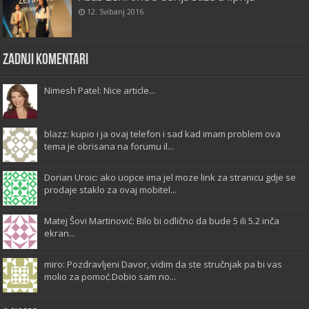
12. Svibanj 2016
Zadnji komentari
Nimesh Patel: Nice article...
blazz: kupio i ja ovaj telefon i sad kad imam problem ova
tema je obrisana na forumu il...
Dorian Uroic: ako uopce ima jel moze link za stranicu gdje se
prodaje staklo za ovaj mobitel...
Matej Šovi Martinović: Bilo bi odlično da bude 5 ili 5.2 inča
ekran...
miro: Pozdravljeni Davor, vidim da ste stručnjak pa bi vas
molio za pomoć.Dobio sam no...