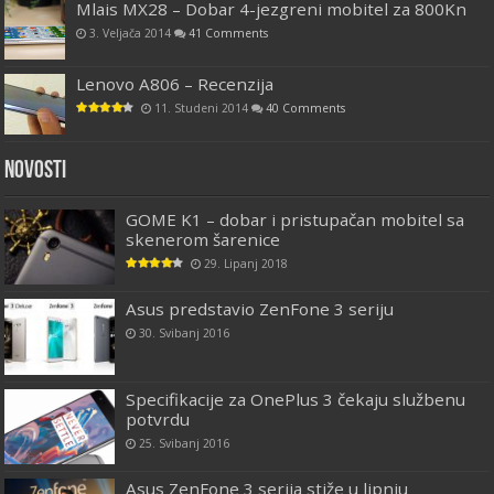
Mlais MX28 – Dobar 4-jezgreni mobitel za 800Kn
3. Veljača 2014
41 Comments
Lenovo A806 – Recenzija
11. Studeni 2014
40 Comments
Novosti
GOME K1 – dobar i pristupačan mobitel sa
skenerom šarenice
29. Lipanj 2018
Asus predstavio ZenFone 3 seriju
30. Svibanj 2016
Specifikacije za OnePlus 3 čekaju službenu
potvrdu
25. Svibanj 2016
Asus ZenFone 3 serija stiže u lipnju