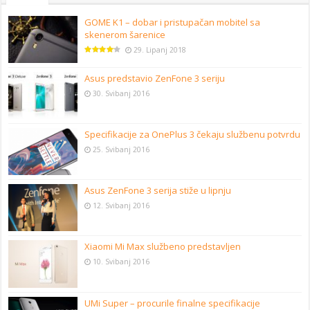
GOME K1 – dobar i pristupačan mobitel sa
skenerom šarenice
29. Lipanj 2018
Asus predstavio ZenFone 3 seriju
30. Svibanj 2016
Specifikacije za OnePlus 3 čekaju službenu potvrdu
25. Svibanj 2016
Asus ZenFone 3 serija stiže u lipnju
12. Svibanj 2016
Xiaomi Mi Max službeno predstavljen
10. Svibanj 2016
UMi Super – procurile finalne specifikacije