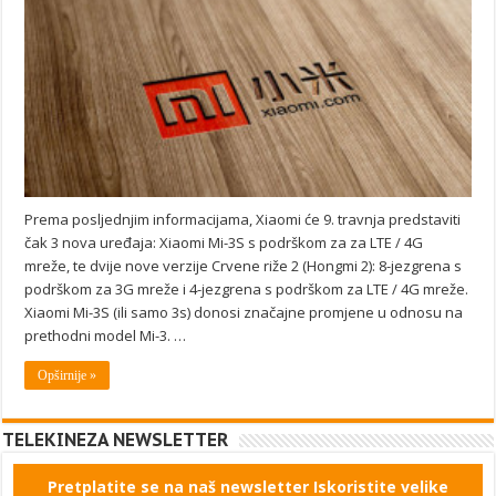
Prema posljednjim informacijama, Xiaomi će 9. travnja predstaviti
čak 3 nova uređaja: Xiaomi Mi-3S s podrškom za za LTE / 4G
mreže, te dvije nove verzije Crvene riže 2 (Hongmi 2): 8-jezgrena s
podrškom za 3G mreže i 4-jezgrena s podrškom za LTE / 4G mreže.
Xiaomi Mi-3S (ili samo 3s) donosi značajne promjene u odnosu na
prethodni model Mi-3. …
Opširnije »
TELEKINEZA NEWSLETTER
Pretplatite se na naš newsletter Iskoristite velike