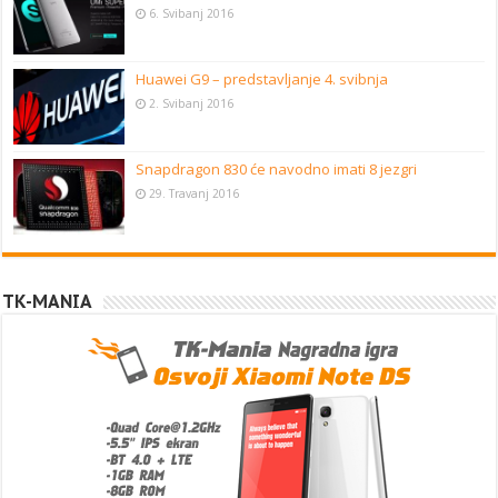
6. Svibanj 2016
Huawei G9 – predstavljanje 4. svibnja
2. Svibanj 2016
Snapdragon 830 će navodno imati 8 jezgri
29. Travanj 2016
TK-MANIA