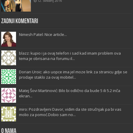
12. Svibanj 2016
Zadnji komentari
Nimesh Patel: Nice article...
blazz: kupio i ja ovaj telefon i sad kad imam problem ova
tema je obrisana na forumu il...
Dorian Uroic: ako uopce ima jel moze link za stranicu gdje se
prodaje staklo za ovaj mobitel...
Matej Šovi Martinović: Bilo bi odlično da bude 5 ili 5.2 inča
ekran...
miro: Pozdravljeni Davor, vidim da ste stručnjak pa bi vas
molio za pomoć.Dobio sam no...
O Nama