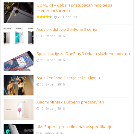
GOME K1 – dobar i pristupačan mobitel sa
skenerom šarenice
29. Lipanj 2018
Asus predstavio ZenFone 3 seriju
30. Svibanj 2016
Specifikacije za OnePlus 3 čekaju službenu potvrdu
25. Svibanj 2016
Asus ZenFone 3 serija stiže u lipnju
12. Svibanj 2016
Xiaomi Mi Max službeno predstavljen
10. Svibanj 2016
UMi Super – procurile finalne specifikacije
6. Svibanj 2016