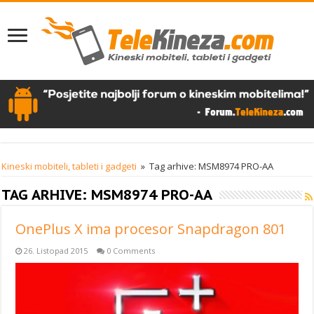
Kineski mobiteli, tableti i gadgeti
»
Tag arhive: MSM8974 PRO-AA
TAG ARHIVE:
MSM8974 PRO-AA
OnePlus X ima procesor Snapdragon 801
26. Listopad 2015
0 Comments