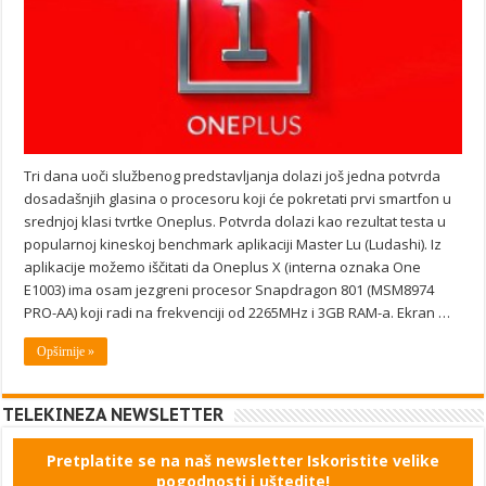
Tri dana uoči službenog predstavljanja dolazi još jedna potvrda
dosadašnjih glasina o procesoru koji će pokretati prvi smartfon u
srednjoj klasi tvrtke Oneplus. Potvrda dolazi kao rezultat testa u
popularnoj kineskoj benchmark aplikaciji Master Lu (Ludashi). Iz
aplikacije možemo iščitati da Oneplus X (interna oznaka One
E1003) ima osam jezgreni procesor Snapdragon 801 (MSM8974
PRO-AA) koji radi na frekvenciji od 2265MHz i 3GB RAM-a. Ekran …
Opširnije »
TELEKINEZA NEWSLETTER
Pretplatite se na naš newsletter Iskoristite velike
pogodnosti i uštedite!