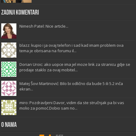
Zadnji komentari
Nimesh Patel: Nice article...
blazz: kupio i ja ovaj telefon i sad kad imam problem ova
tema je obrisana na forumu il...
Dorian Uroic: ako uopce ima jel moze link za stranicu gdje se
prodaje staklo za ovaj mobitel...
Matej Šovi Martinović: Bilo bi odlično da bude 5 ili 5.2 inča
ekran...
miro: Pozdravljeni Davor, vidim da ste stručnjak pa bi vas
molio za pomoć.Dobio sam no...
O Nama