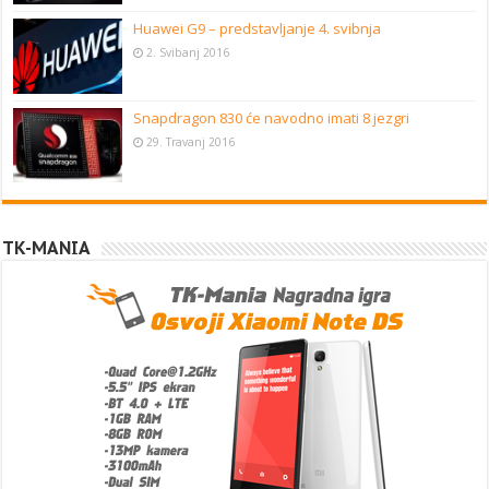
Huawei G9 – predstavljanje 4. svibnja
2. Svibanj 2016
Snapdragon 830 će navodno imati 8 jezgri
29. Travanj 2016
TK-MANIA