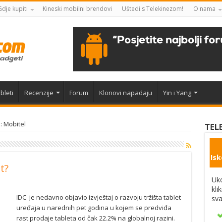
Gdje kupiti
Kineski mobilni brendovi
Uštedi s Telekinezom!
O nama
bleti
Recenzije
Forum
Klonovi napadaju
Yin i Yang
: Mobitel
TEL
Isk
t?
Uko
kli
IDC je nedavno objavio izvještaj o razvoju tržišta tablet
sva
uređaja u narednih pet godina u kojem se predviđa
rast prodaje tableta od čak 22.2% na globalnoj razini.