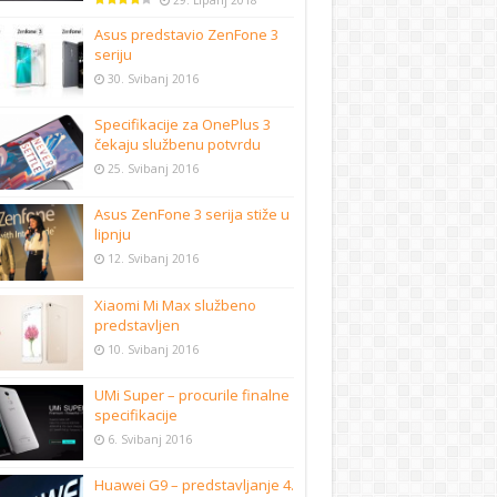
29. Lipanj 2018
Asus predstavio ZenFone 3
seriju
30. Svibanj 2016
Specifikacije za OnePlus 3
čekaju službenu potvrdu
25. Svibanj 2016
Asus ZenFone 3 serija stiže u
lipnju
12. Svibanj 2016
Xiaomi Mi Max službeno
predstavljen
10. Svibanj 2016
UMi Super – procurile finalne
specifikacije
6. Svibanj 2016
Huawei G9 – predstavljanje 4.