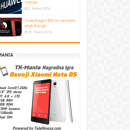
svibnja
2. Svibanj 2016
Snapdragon 830 će navodno
imati 8 jezgri
29. Travanj 2016
MANIA