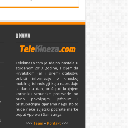
O Nama
Telekineza.com je idejno nastala u
studenom 2013. godine, s ciljem da
Hrvatskom (ali i širem) čitalaštvu
približi informacije o kineskoj
mobilnoj tehnologiji koja napreduje
iz dana u dan, pružajući krajnjem
e
korisniku vrhunske proizvode po
puno povoljnijim, jeftinijim i
e
pristupačnijim cijenama nego što to
nude neke svjetski poznate marke
poput Apple-a i Samsunga.
5
>>>
Team
--
Kontakt
<<<