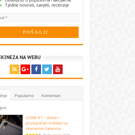
Tjedne novosti, savjeti, recenzije
EKINEZA NA WEBU
dnje
Popularno
Komentari
govi
GOME K1 – dobar i
pristupačan mobitel sa
skenerom šarenice