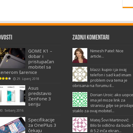
ovosti
Zadnji komentari
GOME K1 –
Nimesh Patel: Nice
dobar i
article...
pristupačan
mobitel sa
blazz: kupio i ja ovaj
kenerom šarenice
telefon i sad kad imam
29. Lipanj 2018
problem ova tema je
obrisana na forumu il...
Asus
predstavio
Dorian Uroic: ako uopc
ZenFone 3
ima jel moze link za
seriju
stranicu gdje se prodaj
staklo za ovaj mobitel...
30. Svibanj 2016
Specifikacije
Matej Šovi Martinović:
za OnePlus 3
Bilo bi odlično da bude 
čekaju
ili 5.2 inča ekran...