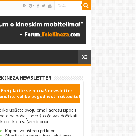
EKINEZA NEWSLETTER
Pretplatite se na naš newsletter
oristite velike pogodnosti i uštedite!
liko upišete svoju email adresu ispod i
knete na pošalji, evo što će vas dočekati
ko toliko u vašem inboxu:
Kuponi za uštedu pri kupnji
Obavijesti o popustima i akcijama