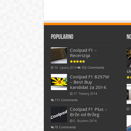
Popularno
N
Coolpad F1 –
Recenzija
10. Lipanj 2014
153 Comments
s
Coolpad F1 8297W
– Best Buy
kandidat za 2014.
17. Travanj 2014
111 Comments
Coolpad F1 Plus –
Brže od Bržeg
5. Studeni 2014
70 Comments