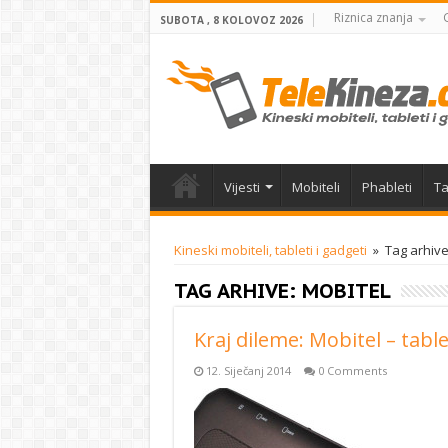
Riznica znanja
SUBOTA , 8 KOLOVOZ 2026
Vijesti
Mobiteli
Phableti
Ta
Kineski mobiteli, tableti i gadgeti
»
Tag arhive
TAG ARHIVE:
MOBITEL
Kraj dileme: Mobitel – table
12. Siječanj 2014
0 Comments