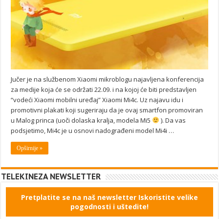
Jučer je na službenom Xiaomi mikroblogu najavljena konferencija
za medije koja će se održati 22.09. i na kojoj će biti predstavljen
“vodeći Xiaomi mobilni uređaj” Xiaomi Mi4c. Uz najavu idu i
promotivni plakati koji sugeriraju da je ovaj smartfon promoviran
u Malog princa (uoči dolaska kralja, modela Mi5
). Da vas
podsjetimo, Mi4c je u osnovi nadograđeni model Mi4i …
Opširnije »
TELEKINEZA NEWSLETTER
Pretplatite se na naš newsletter Iskoristite velike
pogodnosti i uštedite!