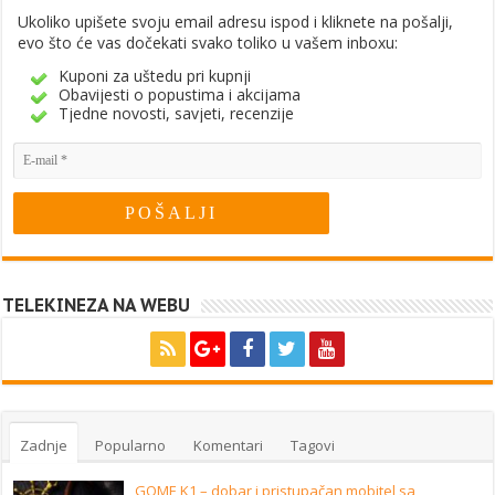
Ukoliko upišete svoju email adresu ispod i kliknete na pošalji,
evo što će vas dočekati svako toliko u vašem inboxu:
Kuponi za uštedu pri kupnji
Obavijesti o popustima i akcijama
Tjedne novosti, savjeti, recenzije
TELEKINEZA NA WEBU
Zadnje
Popularno
Komentari
Tagovi
GOME K1 – dobar i pristupačan mobitel sa