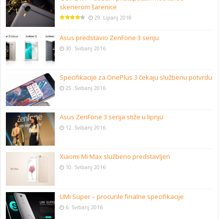
skenerom šarenice
29. Lipanj 2018
Asus predstavio ZenFone 3 seriju
30. Svibanj 2016
Specifikacije za OnePlus 3 čekaju službenu potvrdu
25. Svibanj 2016
Asus ZenFone 3 serija stiže u lipnju
12. Svibanj 2016
Xiaomi Mi Max službeno predstavljen
10. Svibanj 2016
UMi Super – procurile finalne specifikacije
6. Svibanj 2016