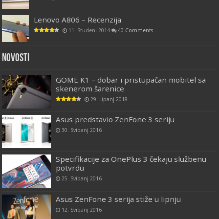
Lenovo A806 – Recenzija
11. Studeni 2014
40 Comments
Novosti
GOME K1 – dobar i pristupačan mobitel sa
skenerom šarenice
29. Lipanj 2018
Asus predstavio ZenFone 3 seriju
30. Svibanj 2016
Specifikacije za OnePlus 3 čekaju službenu
potvrdu
25. Svibanj 2016
Asus ZenFone 3 serija stiže u lipnju
12. Svibanj 2016