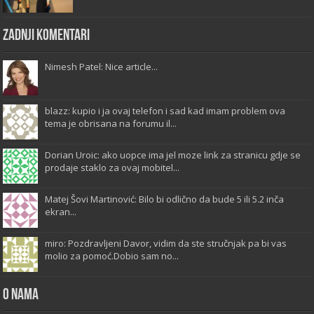
Zadnji komentari
Nimesh Patel: Nice article...
blazz: kupio i ja ovaj telefon i sad kad imam problem ova
tema je obrisana na forumu il...
Dorian Uroic: ako uopce ima jel moze link za stranicu gdje se
prodaje staklo za ovaj mobitel...
Matej Šovi Martinović: Bilo bi odlično da bude 5 ili 5.2 inča
ekran...
miro: Pozdravljeni Davor, vidim da ste stručnjak pa bi vas
molio za pomoć.Dobio sam no...
O Nama