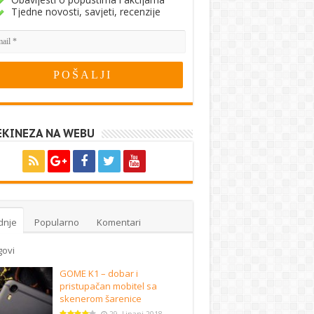
Tjedne novosti, savjeti, recenzije
EKINEZA NA WEBU
dnje
Popularno
Komentari
govi
GOME K1 – dobar i
pristupačan mobitel sa
skenerom šarenice