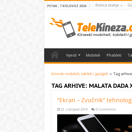
Riznica znanja
Gd
PETAK , 7 KOLOVOZ 2026
Vijesti
Mobiteli
Phableti
Ta
Kineski mobiteli, tableti i gadgeti
»
Tag arhiv
TAG ARHIVE:
MALATA DADA 
“Ekran – Zvučnik” tehnolog
22. Listopad 2014
0 Comments