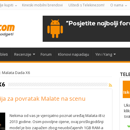
je kupiti
Kineski mobilni brendovi
Uštedi s Telekinezom!
O nama
bleti
Recenzije
Forum
Klonovi napadaju
Yin i Yang
e: Malata Dada X6
TEL
X6
Isk
ija za povratak Malate na scenu
Uko
kli
Nekima od vas je vjerojatno poznat uređaj Malata i8 iz
sva
2013 godine. Osim povoljne cijene, ovaj prošlogodišnji
model je bio zapažen zbog neuobičajenih 1GB RAM-a