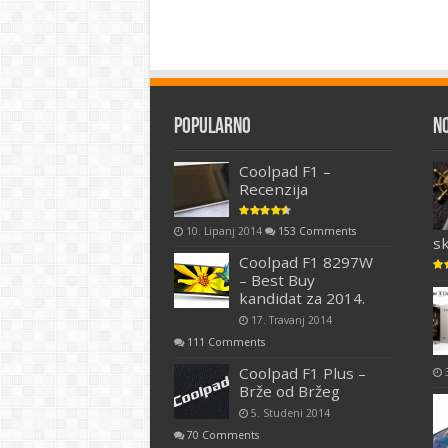
Popularno
N
Coolpad F1 –
Recenzija
10. Lipanj 2014
153 Comments
s
Coolpad F1 8297W
– Best Buy
kandidat za 2014.
17. Travanj 2014
111 Comments
Coolpad F1 Plus –
Brže od Bržeg
5. Studeni 2014
70 Comments