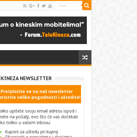
EKINEZA NEWSLETTER
Pretplatite se na naš newsletter
oristite velike pogodnosti i uštedite!
liko upišete svoju email adresu ispod i
knete na pošalji, evo što će vas dočekati
ko toliko u vašem inboxu:
Kuponi za uštedu pri kupnji
Obavijesti o popustima i akcijama