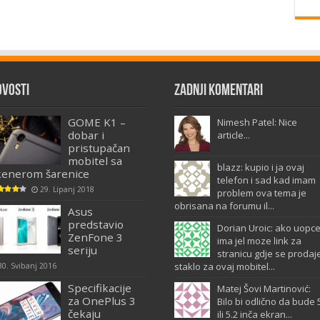
ovosti
Zadnji komentari
GOME K1 –
Nimesh Patel: Nice
dobar i
article...
pristupačan
mobitel sa
blazz: kupio i ja ovaj
kenerom šarenice
telefon i sad kad imam
29. Lipanj 2018
problem ova tema je
obrisana na forumu il...
Asus
predstavio
Dorian Uroic: ako uopc
ZenFone 3
ima jel moze link za
seriju
stranicu gdje se prodaj
staklo za ovaj mobitel...
30. Svibanj 2016
Specifikacije
Matej Šovi Martinović:
za OnePlus 3
Bilo bi odlično da bude 
čekaju
ili 5.2 inča ekran...