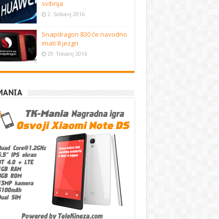
svibnja
2. Svibanj 2016
Snapdragon 830 će navodno
imati 8 jezgri
29. Travanj 2016
MANIA