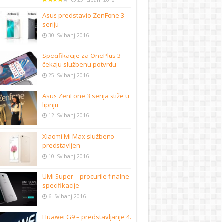
29. Lipanj 2018
Asus predstavio ZenFone 3
seriju
30. Svibanj 2016
Specifikacije za OnePlus 3
čekaju službenu potvrdu
25. Svibanj 2016
Asus ZenFone 3 serija stiže u
lipnju
12. Svibanj 2016
Xiaomi Mi Max službeno
predstavljen
10. Svibanj 2016
UMi Super – procurile finalne
specifikacije
6. Svibanj 2016
Huawei G9 – predstavljanje 4.