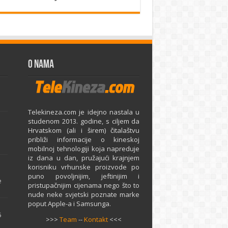
O Nama
Telekineza.com je idejno nastala u
studenom 2013. godine, s ciljem da
Hrvatskom (ali i širem) čitalaštvu
približi informacije o kineskoj
mobilnoj tehnologiji koja napreduje
iz dana u dan, pružajući krajnjem
e
korisniku vrhunske proizvode po
puno povoljnijim, jeftinijim i
e
pristupačnijim cijenama nego što to
nude neke svjetski poznate marke
poput Apple-a i Samsunga.
5
>>>
Team
--
Kontakt
<<<