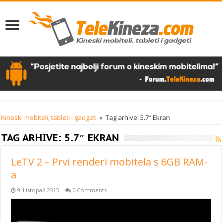
Kineski mobiteli, tableti i gadgeti
»
Tag arhive: 5.7″ Ekran
TAG ARHIVE:
5.7″ EKRAN
LeTV 2 – Prvi renderi mobitela s 6GB RAM-
a
9. Listopad 2015
0 Comments