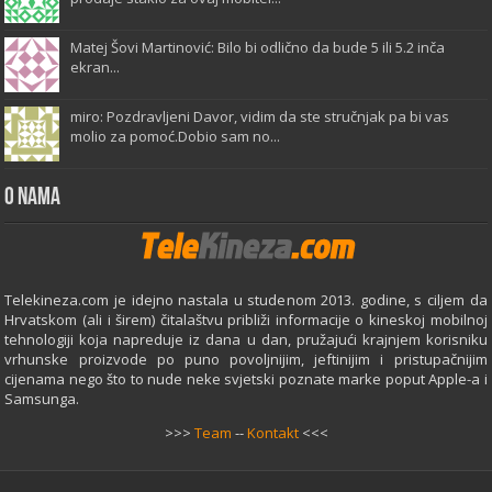
Matej Šovi Martinović: Bilo bi odlično da bude 5 ili 5.2 inča
ekran...
miro: Pozdravljeni Davor, vidim da ste stručnjak pa bi vas
molio za pomoć.Dobio sam no...
O Nama
Telekineza.com je idejno nastala u studenom 2013. godine, s ciljem da
Hrvatskom (ali i širem) čitalaštvu približi informacije o kineskoj mobilnoj
tehnologiji koja napreduje iz dana u dan, pružajući krajnjem korisniku
vrhunske proizvode po puno povoljnijim, jeftinijim i pristupačnijim
cijenama nego što to nude neke svjetski poznate marke poput Apple-a i
Samsunga.
>>>
Team
--
Kontakt
<<<