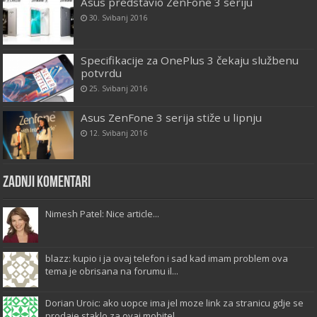
Asus predstavio ZenFone 3 seriju
30. Svibanj 2016
Specifikacije za OnePlus 3 čekaju službenu
potvrdu
25. Svibanj 2016
Asus ZenFone 3 serija stiže u lipnju
12. Svibanj 2016
Zadnji komentari
Nimesh Patel: Nice article...
blazz: kupio i ja ovaj telefon i sad kad imam problem ova
tema je obrisana na forumu il...
Dorian Uroic: ako uopce ima jel moze link za stranicu gdje se
prodaje staklo za ovaj mobitel...