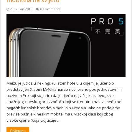
23. Rujan 2015
0 Comments
Meizu je jutros u Pekingu (u istom hotelu u kojem je jučer bio
predstavljen Xiaomi Mi4C) lansirao novi brend pod jednostavnim
nazivom Pro koji sugerira da je riječ o najvišoj klasi ovog sve
snažnijeg kineskog proizvođača koji se trenutno nalazi među pet
najjačih kineskih brendova mobilnih uređaja. Iako ne pridajemo
previše pažnje kineskim mobitelima u visokoj klasi koji zbog
visoke cijene (koja uključuje …
Opširnije »