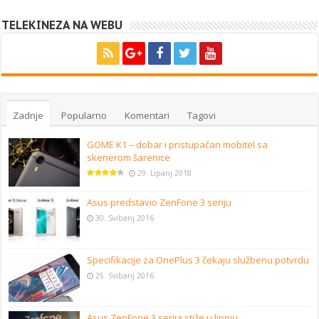
TELEKINEZA NA WEBU
Zadnje
Popularno
Komentari
Tagovi
GOME K1 – dobar i pristupačan mobitel sa
skenerom šarenice
29. Lipanj 2018
Asus predstavio ZenFone 3 seriju
30. Svibanj 2016
Specifikacije za OnePlus 3 čekaju službenu potvrdu
25. Svibanj 2016
Asus ZenFone 3 serija stiže u lipnju