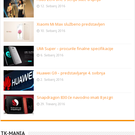
12. Svibanj 2016
Xiaomi Mi Max službeno predstavljen
10. Svibanj 2016
UMi Super – procurile finalne specifikacije
6. Svibanj 2016
Huawei G9 – predstavljanje 4. svibnja
2. Svibanj 2016
Snapdragon 830 će navodno imati 8 jezgri
29. Travanj 2016
TK-MANIA