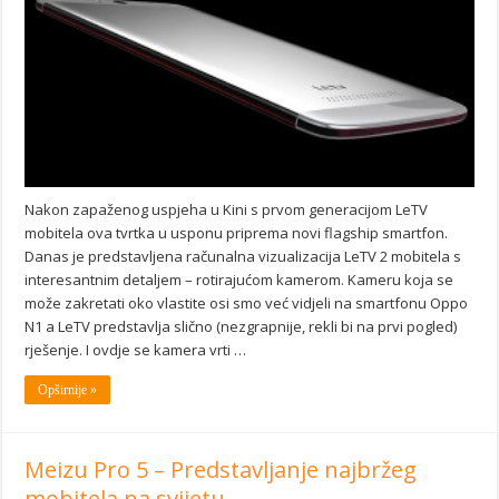
Nakon zapaženog uspjeha u Kini s prvom generacijom LeTV
mobitela ova tvrtka u usponu priprema novi flagship smartfon.
Danas je predstavljena računalna vizualizacija LeTV 2 mobitela s
interesantnim detaljem – rotirajućom kamerom. Kameru koja se
može zakretati oko vlastite osi smo već vidjeli na smartfonu Oppo
N1 a LeTV predstavlja slično (nezgrapnije, rekli bi na prvi pogled)
rješenje. I ovdje se kamera vrti …
Opširnije »
Meizu Pro 5 – Predstavljanje najbržeg
mobitela na svijetu