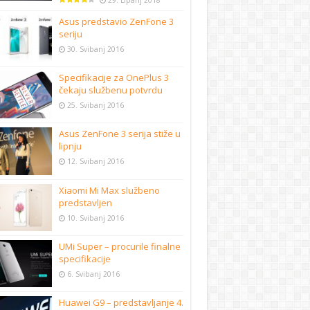
29. Lipanj 2018
Asus predstavio ZenFone 3
seriju
30. Svibanj 2016
Specifikacije za OnePlus 3
čekaju službenu potvrdu
25. Svibanj 2016
Asus ZenFone 3 serija stiže u
lipnju
12. Svibanj 2016
Xiaomi Mi Max službeno
predstavljen
10. Svibanj 2016
UMi Super – procurile finalne
specifikacije
6. Svibanj 2016
Huawei G9 – predstavljanje 4.