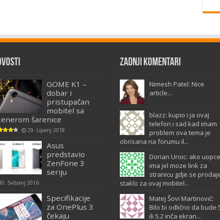
ovosti
Zadnji komentari
GOME K1 –
Nimesh Patel: Nice
dobar i
article...
pristupačan
mobitel sa
blazz: kupio i ja ovaj
kenerom šarenice
telefon i sad kad imam
29. Lipanj 2018
problem ova tema je
obrisana na forumu il...
Asus
predstavio
Dorian Uroic: ako uopc
ZenFone 3
ima jel moze link za
seriju
stranicu gdje se prodaj
staklo za ovaj mobitel...
30. Svibanj 2016
Specifikacije
Matej Šovi Martinović:
za OnePlus 3
Bilo bi odlično da bude 
čekaju
ili 5.2 inča ekran...