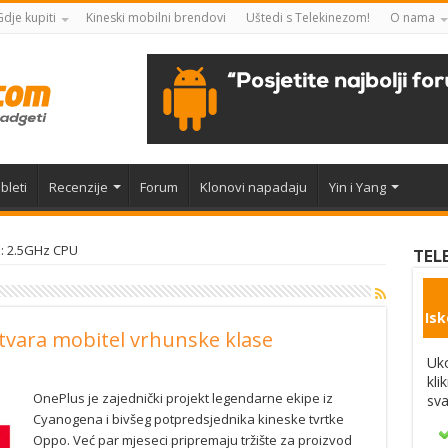
Gdje kupiti
Kineski mobilni brendovi
Uštedi s Telekinezom!
O nama
bleti
Recenzije
Forum
Klonovi napadaju
Yin i Yang
e: 2.5GHz CPU
TEL
Isk
vara mobitel vrhunske klase
Uko
kli
OnePlus je zajednički projekt legendarne ekipe iz
sva
Cyanogena i bivšeg potpredsjednika kineske tvrtke
Oppo. Već par mjeseci pripremaju tržište za proizvod