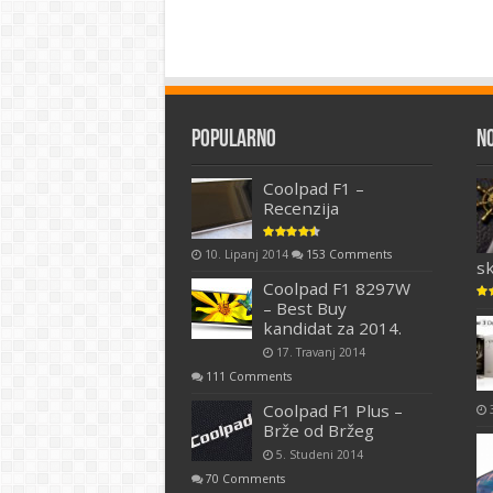
Popularno
N
Coolpad F1 –
Recenzija
10. Lipanj 2014
153 Comments
s
Coolpad F1 8297W
– Best Buy
kandidat za 2014.
17. Travanj 2014
111 Comments
Coolpad F1 Plus –
Brže od Bržeg
5. Studeni 2014
70 Comments