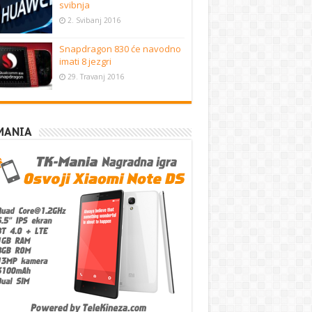
svibnja
2. Svibanj 2016
Snapdragon 830 će navodno
imati 8 jezgri
29. Travanj 2016
MANIA