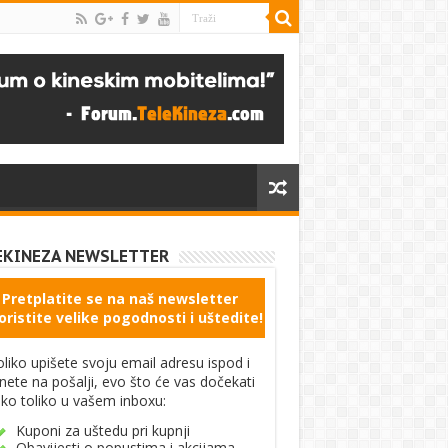
EKINEZA NEWSLETTER
Pretplatite se na naš newsletter
oristite velike pogodnosti i uštedite!
liko upišete svoju email adresu ispod i
knete na pošalji, evo što će vas dočekati
ko toliko u vašem inboxu:
Kuponi za uštedu pri kupnji
Obavijesti o popustima i akcijama