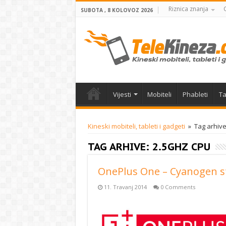
Riznica znanja
SUBOTA , 8 KOLOVOZ 2026
Vijesti
Mobiteli
Phableti
Ta
Kineski mobiteli, tableti i gadgeti
»
Tag arhiv
TAG ARHIVE:
2.5GHZ CPU
OnePlus One – Cyanogen st
11. Travanj 2014
0 Comments