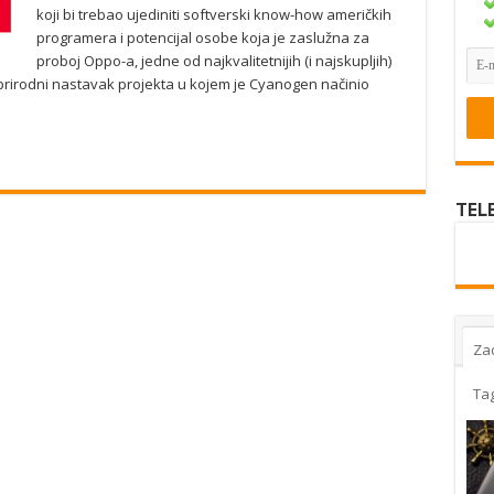
koji bi trebao ujediniti softverski know-how američkih
programera i potencijal osobe koja je zaslužna za
proboj Oppo-a, jedne od najkvalitetnijih (i najskupljih)
prirodni nastavak projekta u kojem je Cyanogen načinio
TEL
Za
Ta