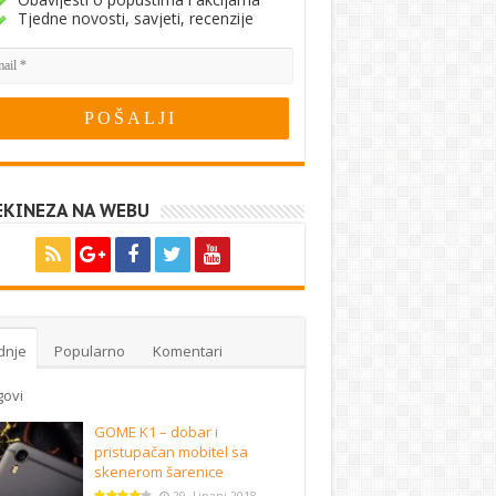
Tjedne novosti, savjeti, recenzije
EKINEZA NA WEBU
dnje
Popularno
Komentari
govi
GOME K1 – dobar i
pristupačan mobitel sa
skenerom šarenice