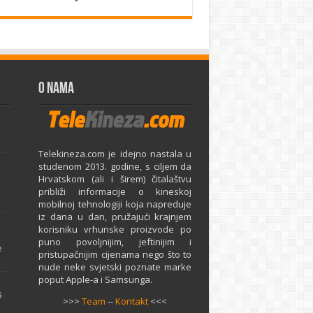
O Nama
Telekineza.com je idejno nastala u
studenom 2013. godine, s ciljem da
Hrvatskom (ali i širem) čitalaštvu
približi informacije o kineskoj
mobilnoj tehnologiji koja napreduje
iz dana u dan, pružajući krajnjem
e
korisniku vrhunske proizvode po
puno povoljnijim, jeftinijim i
e
pristupačnijim cijenama nego što to
nude neke svjetski poznate marke
poput Apple-a i Samsunga.
5
>>>
Team
--
Kontakt
<<<