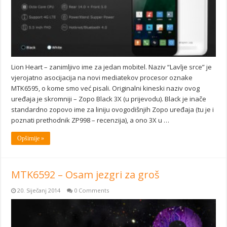
Lion Heart – zanimljivo ime za jedan mobitel. Naziv “Lavlje srce” je
vjerojatno asocijacija na novi mediatekov procesor oznake
MTK6595, o kome smo već pisali. Originalni kineski naziv ovog
uređaja je skromniji – Zopo Black 3X (u prijevodu). Black je inače
standardno zopovo ime za liniju ovogodišnjih Zopo uređaja (tu je i
poznati prethodnik ZP998 – recenzija), a ono 3X u …
Opširnije »
MTK6592 – Osam jezgri za groš
20. Siječanj 2014
0 Comments