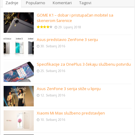
Zadnje
Popularno
Komentari
Tagovi
GOME K1 – dobar i pristupačan mobitel sa
skenerom šarenice
29. Lipanj 2018
Asus predstavio ZenFone 3 seriju
30. Svibanj 2016
Specifikacije za OnePlus 3 čekaju službenu potvrdu
25. Svibanj 2016
Asus ZenFone 3 serija stiže u lipnju
12. Svibanj 2016
Xiaomi Mi Max službeno predstavljen
10. Svibanj 2016