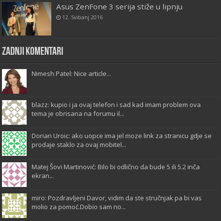
Asus ZenFone 3 serija stiže u lipnju
12. Svibanj 2016
Zadnji komentari
Nimesh Patel: Nice article...
blazz: kupio i ja ovaj telefon i sad kad imam problem ova
tema je obrisana na forumu il...
Dorian Uroic: ako uopce ima jel moze link za stranicu gdje se
prodaje staklo za ovaj mobitel...
Matej Šovi Martinović: Bilo bi odlično da bude 5 ili 5.2 inča
ekran...
miro: Pozdravljeni Davor, vidim da ste stručnjak pa bi vas
molio za pomoć.Dobio sam no...