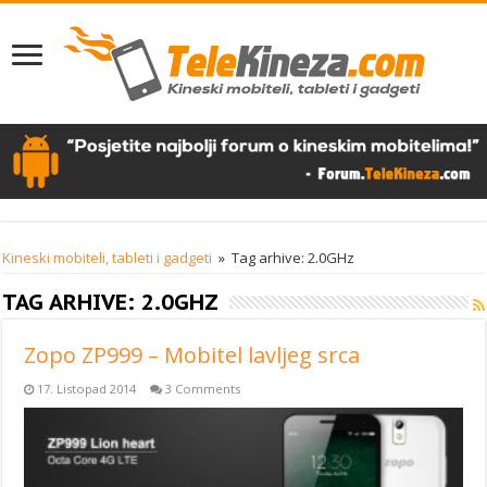
Kineski mobiteli, tableti i gadgeti
»
Tag arhive: 2.0GHz
TAG ARHIVE:
2.0GHZ
Zopo ZP999 – Mobitel lavljeg srca
17. Listopad 2014
3 Comments