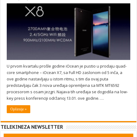
U prvom kvartalu prošle godine iOcean je pustio u prodaju quad-
core smartphone – iOcean X7, sa Full HD zaslonom od 5 inča, a
ove godine nastavljaju u istom ritmu, s tim da ovaj puta
predstavljaju čak 3 nova uređaja opremljena sa MTK MT6592
procesorom s osam jezgri. Najava tih uređaja se dogodila na low-
key press konferenciji održanoj 13.01. ove godine. …
Opširnije »
TELEKINEZA NEWSLETTER