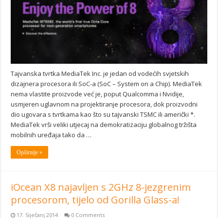
Tajvanska tvrtka MediaTek Inc. je jedan od vodećih svjetskih
dizajnera procesora ili SoC-a (SoC – System on a Chip). MediaTek
nema vlastite proizvode već je, poput Qualcomma i Nvidije,
usmjeren uglavnom na projektiranje procesora, dok proizvodni
dio ugovara s tvrtkama kao što su tajvanski TSMC ili američki *.
MediaTek vrši veliki utjecaj na demokratizaciju globalnog tržišta
mobilnih uređaja tako da …
Opširnije »
iOcean X8 najavljen s 2GHz 8-jezgrenim
procesorom, tijelo od Gorilla Glass-a!
17. Siječanj 2014
0 Comments