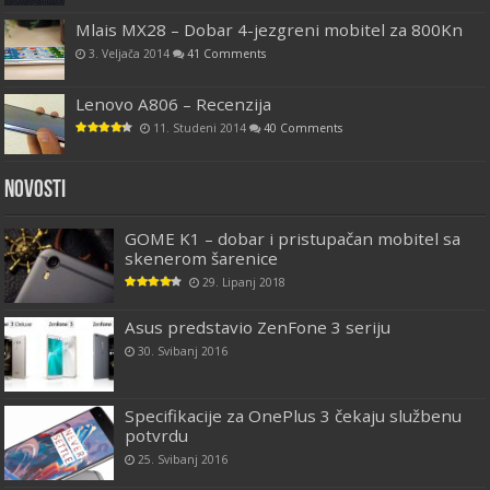
Mlais MX28 – Dobar 4-jezgreni mobitel za 800Kn
3. Veljača 2014
41 Comments
Lenovo A806 – Recenzija
11. Studeni 2014
40 Comments
Novosti
GOME K1 – dobar i pristupačan mobitel sa
skenerom šarenice
29. Lipanj 2018
Asus predstavio ZenFone 3 seriju
30. Svibanj 2016
Specifikacije za OnePlus 3 čekaju službenu
potvrdu
25. Svibanj 2016