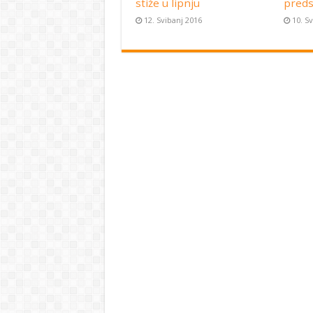
stiže u lipnju
preds
12. Svibanj 2016
10. S