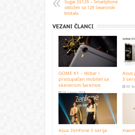
Sugar SS129 – Smartphone
obložen sa 129 Swarovski
kristala
VEZANI ČLANCI
GOME K1 – dobar i
Asus 
pristupačan mobitel sa
3 seri
skenerom šarenice
30. S
29. Lipanj 2018
Asus ZenFone 3 serija
Xiaom