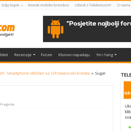
Gdje kupiti
Kineski mobilni brendovi
Uštedi s Telekinezom!
O nama
bleti
Recenzije
Forum
Klonovi napadaju
Yin i Yang
29 - Smartphone obložen sa 129 Swarovski kristala
»
Sugar
TEL
Isk
 Pregleda
Uko
kli
sva