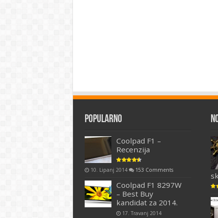
Popularno
N
Coolpad F1 –
Recenzija
10. Lipanj 2014
153 Comments
s
Coolpad F1 8297W
– Best Buy
kandidat za 2014.
17. Travanj 2014