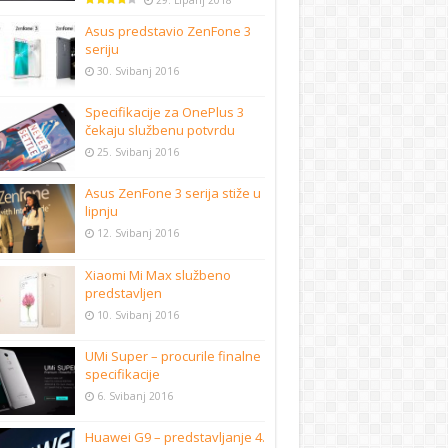
29. Lipanj 2018
Asus predstavio ZenFone 3
seriju
30. Svibanj 2016
Specifikacije za OnePlus 3
čekaju službenu potvrdu
25. Svibanj 2016
Asus ZenFone 3 serija stiže u
lipnju
12. Svibanj 2016
Xiaomi Mi Max službeno
predstavljen
10. Svibanj 2016
UMi Super – procurile finalne
specifikacije
6. Svibanj 2016
Huawei G9 – predstavljanje 4.