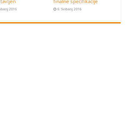
tavljen
finalne specifikacije
vibanj 2016
6. Svibanj 2016