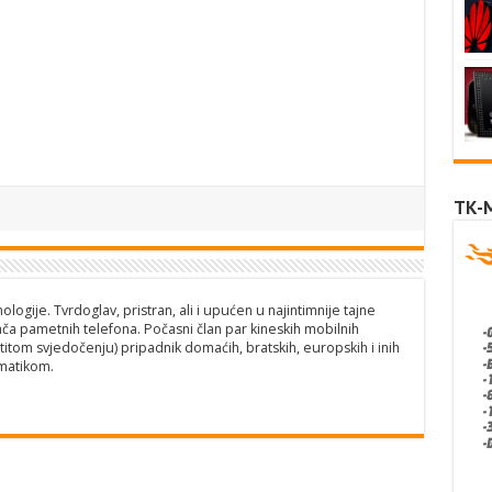
TK-
logije. Tvrdoglav, pristran, ali i upućen u najintimnije tajne
ča pametnih telefona. Počasni član par kineskih mobilnih
titom svjedočenju) pripadnik domaćih, bratskih, europskih i inih
matikom.