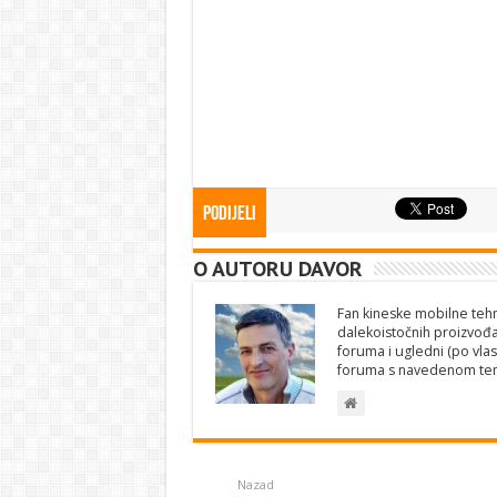
Podijeli
O AUTORU DAVOR
Fan kineske mobilne tehno
dalekoistočnih proizvođa
foruma i ugledni (po vlas
foruma s navedenom te
Nazad