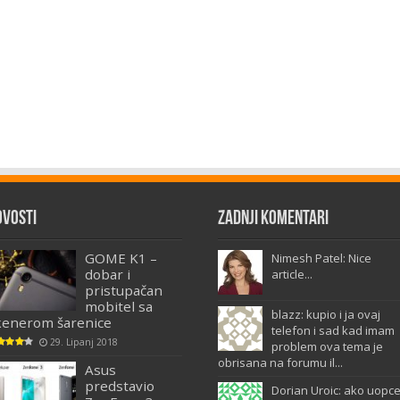
ovosti
Zadnji komentari
GOME K1 –
Nimesh Patel: Nice
dobar i
article...
pristupačan
mobitel sa
blazz: kupio i ja ovaj
kenerom šarenice
telefon i sad kad imam
29. Lipanj 2018
problem ova tema je
obrisana na forumu il...
Asus
predstavio
Dorian Uroic: ako uopc