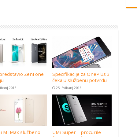
predstavio ZenFone
Specifikacije za OnePlus 3
ju
čekaju službenu potvrdu
vibanj 2016
25. Svibanj 2016
i Mi Max službeno
UMi Super – procurile