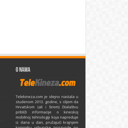
O Nama
Telekineza.com je idejno nastala u
studenom 2013. godine, s ciljem da
Hrvatskom (ali i širem) čitalaštvu
približi informacije o kineskoj
mobilnoj tehnologiji koja napreduje
iz dana u dan, pružajući krajnjem
e
korisniku vrhunske proizvode po