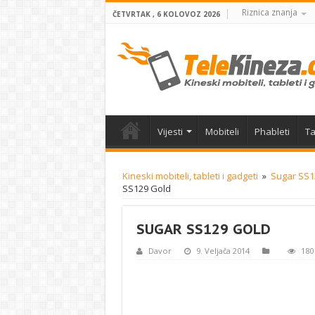
Riznica znanja
ČETVRTAK , 6 KOLOVOZ 2026
Vijesti
Mobiteli
Phableti
Ta
Kineski mobiteli, tableti i gadgeti
»
Sugar SS1
SS129 Gold
SUGAR SS129 GOLD
Davor
9. Veljača 2014
180