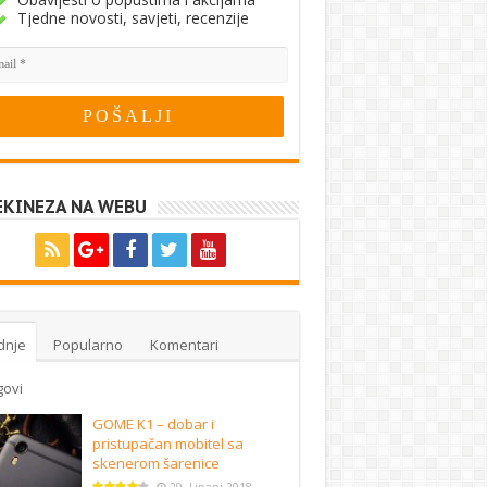
Tjedne novosti, savjeti, recenzije
EKINEZA NA WEBU
dnje
Popularno
Komentari
govi
GOME K1 – dobar i
pristupačan mobitel sa
skenerom šarenice