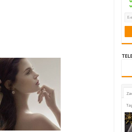
TEL
Za
Ta