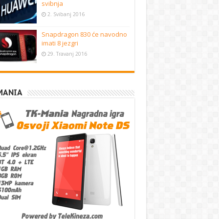
svibnja
2. Svibanj 2016
Snapdragon 830 će navodno
imati 8 jezgri
29. Travanj 2016
MANIA