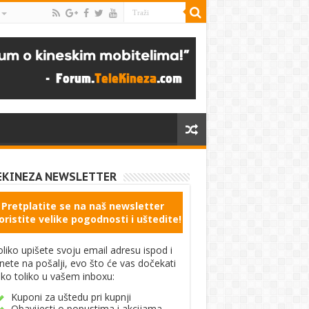
EKINEZA NEWSLETTER
Pretplatite se na naš newsletter
oristite velike pogodnosti i uštedite!
liko upišete svoju email adresu ispod i
knete na pošalji, evo što će vas dočekati
ko toliko u vašem inboxu:
Kuponi za uštedu pri kupnji
Obavijesti o popustima i akcijama