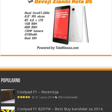
Popularno
Coolpad F1 – Recenzija
10. Lipanj 2014
153 Comments
Coolpad F1 8297W – Best Buy kandidat za 2014.