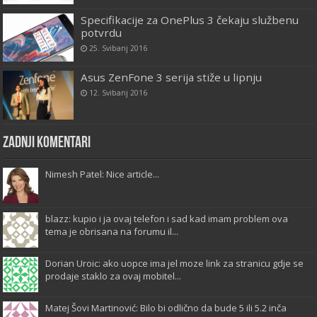
Specifikacije za OnePlus 3 čekaju službenu
potvrdu
25. Svibanj 2016
Asus ZenFone 3 serija stiže u lipnju
12. Svibanj 2016
Zadnji komentari
Nimesh Patel: Nice article...
blazz: kupio i ja ovaj telefon i sad kad imam problem ova
tema je obrisana na forumu il...
Dorian Uroic: ako uopce ima jel moze link za stranicu gdje se
prodaje staklo za ovaj mobitel...
Matej Šovi Martinović: Bilo bi odlično da bude 5 ili 5.2 inča