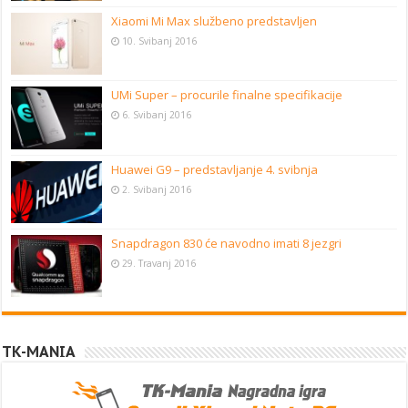
Xiaomi Mi Max službeno predstavljen
10. Svibanj 2016
UMi Super – procurile finalne specifikacije
6. Svibanj 2016
Huawei G9 – predstavljanje 4. svibnja
2. Svibanj 2016
Snapdragon 830 će navodno imati 8 jezgri
29. Travanj 2016
TK-MANIA