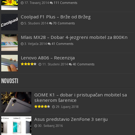
17. Travanj 2014
111 Comments
Coolpad F1 Plus – Brže od Bržeg
5. Studeni 2014
70 Comments
Mlais MX28 – Dobar 4-jezgreni mobitel za 800Kn
3. Veljača 2014
41 Comments
Lenovo A806 – Recenzija
11. Studeni 2014
40 Comments
Novosti
GOME K1 – dobar i pristupačan mobitel sa
skenerom šarenice
29. Lipanj 2018
Asus predstavio ZenFone 3 seriju
30. Svibanj 2016