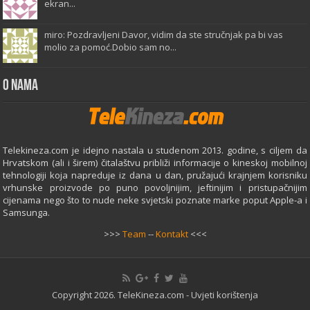
ekran...
miro: Pozdravljeni Davor, vidim da ste stručnjak pa bi vas
molio za pomoć.Dobio sam no...
O Nama
Telekineza.com je idejno nastala u studenom 2013. godine, s ciljem da
Hrvatskom (ali i širem) čitalaštvu približi informacije o kineskoj mobilnoj
tehnologiji koja napreduje iz dana u dan, pružajući krajnjem korisniku
vrhunske proizvode po puno povoljnijim, jeftinijim i pristupačnijim
cijenama nego što to nude neke svjetski poznate marke poput Apple-a i
Samsunga.
>>>
Team
--
Kontakt
<<<
Copyright 2026. TeleKineza.com -
Uvjeti korištenja