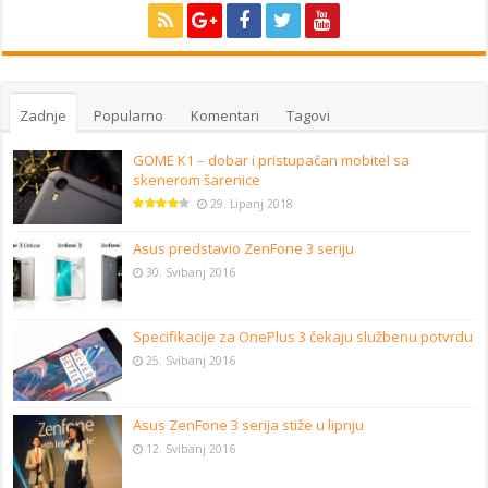
Zadnje
Popularno
Komentari
Tagovi
GOME K1 – dobar i pristupačan mobitel sa
skenerom šarenice
29. Lipanj 2018
Asus predstavio ZenFone 3 seriju
30. Svibanj 2016
Specifikacije za OnePlus 3 čekaju službenu potvrdu
25. Svibanj 2016
Asus ZenFone 3 serija stiže u lipnju
12. Svibanj 2016