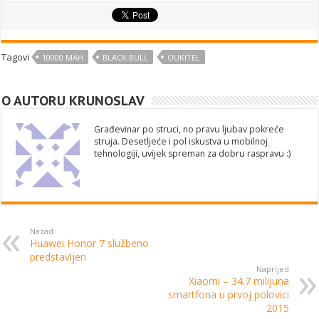
Tagovi
10000 MAH
BLACK BULL
OUKITEL
O AUTORU KRUNOSLAV
Građevinar po struci, no pravu ljubav pokreće
struja. Desetljeće i pol iskustva u mobilnoj
tehnologiji, uvijek spreman za dobru raspravu :)
Nazad
Huawei Honor 7 službeno
predstavljen
Naprijed
Xiaomi – 34.7 milijuna
smartfona u prvoj polovici
2015