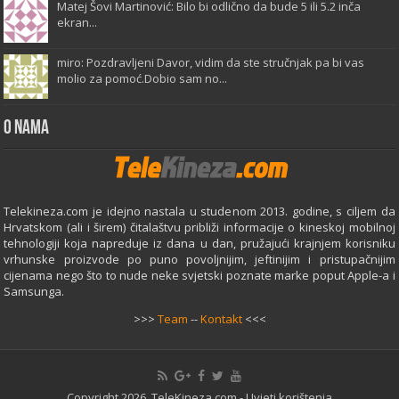
Matej Šovi Martinović: Bilo bi odlično da bude 5 ili 5.2 inča
ekran...
miro: Pozdravljeni Davor, vidim da ste stručnjak pa bi vas
molio za pomoć.Dobio sam no...
O Nama
Telekineza.com je idejno nastala u studenom 2013. godine, s ciljem da
Hrvatskom (ali i širem) čitalaštvu približi informacije o kineskoj mobilnoj
tehnologiji koja napreduje iz dana u dan, pružajući krajnjem korisniku
vrhunske proizvode po puno povoljnijim, jeftinijim i pristupačnijim
cijenama nego što to nude neke svjetski poznate marke poput Apple-a i
Samsunga.
>>>
Team
--
Kontakt
<<<
Copyright 2026. TeleKineza.com -
Uvjeti korištenja