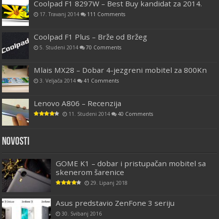
Coolpad F1 8297W – Best Buy kandidat za 2014.
17. Travanj 2014
111 Comments
Coolpad F1 Plus – Brže od Bržeg
5. Studeni 2014
70 Comments
Mlais MX28 – Dobar 4-jezgreni mobitel za 800Kn
3. Veljača 2014
41 Comments
Lenovo A806 – Recenzija
11. Studeni 2014
40 Comments
Novosti
GOME K1 – dobar i pristupačan mobitel sa
skenerom šarenice
29. Lipanj 2018
Asus predstavio ZenFone 3 seriju
30. Svibanj 2016