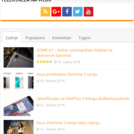
Zadnje
Popularno
Komentari
Tagovi
GOME K1 – dobar i pristupačan mobitel sa
skenerom šarenice
29. Lipanj 2018
Asus predstavio ZenFone 3 seriju
30. Svibanj 2016
Specifikacije za OnePlus 3 čekaju službenu potvrdu
25. Svibanj 2016
Asus ZenFone 3 serija stiže u lipnju
12. Svibanj 2016