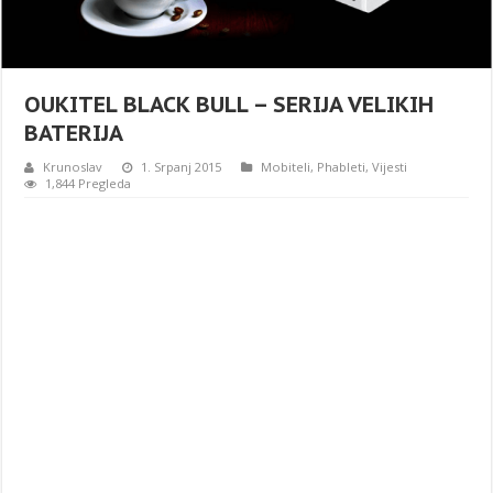
OUKITEL BLACK BULL – SERIJA VELIKIH
BATERIJA
Krunoslav
1. Srpanj 2015
Mobiteli
,
Phableti
,
Vijesti
1,844 Pregleda