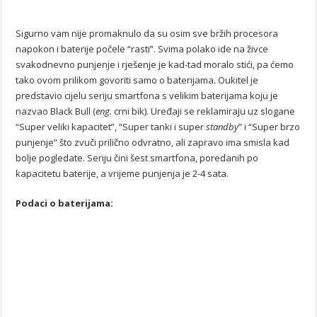
Sigurno vam nije promaknulo da su osim sve bržih procesora
napokon i baterije počele “rasti”. Svima polako ide na živce
svakodnevno punjenje i rješenje je kad-tad moralo stići, pa ćemo
tako ovom prilikom govoriti samo o baterijama. Oukitel je
predstavio cijelu seriju smartfona s velikim baterijama koju je
nazvao Black Bull (
eng.
crni bik). Uređaji se reklamiraju uz slogane
“Super veliki kapacitet”, “Super tanki i super
standby
” i “Super brzo
punjenje” što zvuči prilično odvratno, ali zapravo ima smisla kad
bolje pogledate. Seriju čini šest smartfona, poredanih po
kapacitetu baterije, a vrijeme punjenja je 2-4 sata.
Podaci o baterijama: