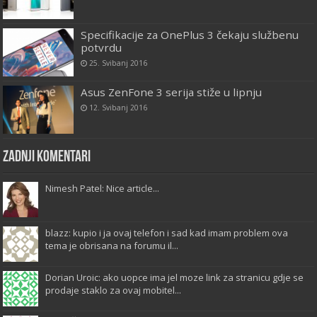
Specifikacije za OnePlus 3 čekaju službenu
potvrdu
25. Svibanj 2016
Asus ZenFone 3 serija stiže u lipnju
12. Svibanj 2016
Zadnji komentari
Nimesh Patel: Nice article...
blazz: kupio i ja ovaj telefon i sad kad imam problem ova
tema je obrisana na forumu il...
Dorian Uroic: ako uopce ima jel moze link za stranicu gdje se
prodaje staklo za ovaj mobitel...