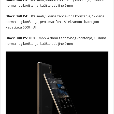
normalnog korištenja, kućište debljine 9 mm
Black Bull P4:
6.000 mAh, 5 dana zahtjevnog korištenja, 12 dana
normalnog korištenja, prvi smartfon s 5″ ekranom i baterijom
kapaciteta 6000 mAh
Black Bull P5:
10.000 mAh, 4 dana zahtjevnog korištenja, 10 dana
normalnog korištenja, kućište debljine 9 mm