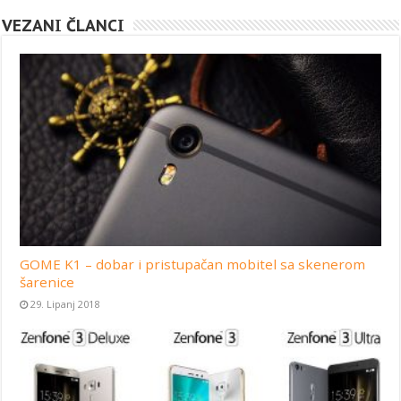
VEZANI ČLANCI
GOME K1 – dobar i pristupačan mobitel sa skenerom
šarenice
29. Lipanj 2018