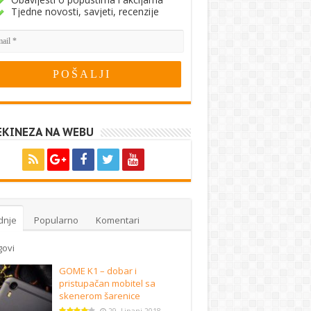
Tjedne novosti, savjeti, recenzije
EKINEZA NA WEBU
dnje
Popularno
Komentari
govi
GOME K1 – dobar i
pristupačan mobitel sa
skenerom šarenice