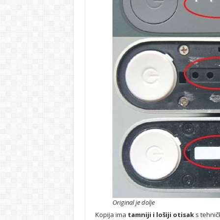
Original je dolje
Kopija ima
tamniji i lošiji otisak
s tehnič