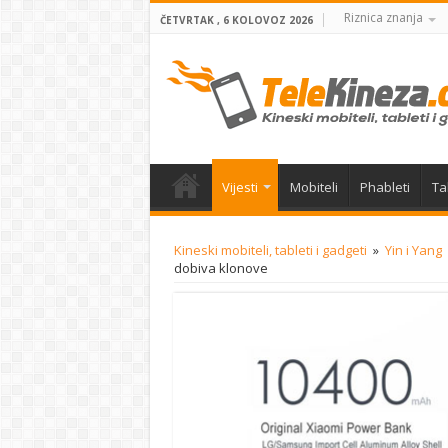
Riznica znanja
ČETVRTAK , 6 KOLOVOZ 2026
Vijesti
Mobiteli
Phableti
Ta
Kineski mobiteli, tableti i gadgeti
»
Yin i Yang
dobiva klonove