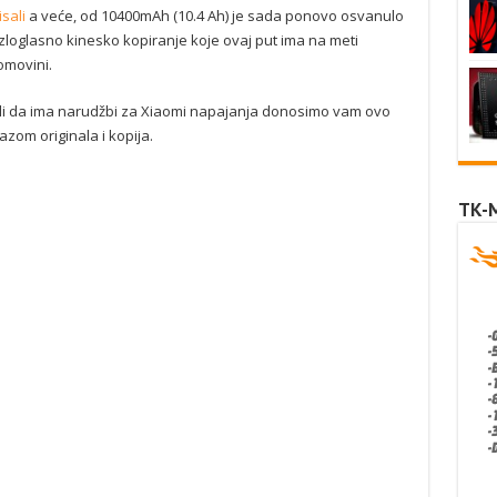
sali
a veće, od 10400mAh (10.4 Ah) je sada ponovo osvanulo
 zloglasno kinesko kopiranje koje ovaj put ima na meti
omovini.
li da ima narudžbi za Xiaomi napajanja donosimo vam ovo
zom originala i kopija.
TK-