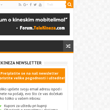
EKINEZA NEWSLETTER
Pretplatite se na naš newsletter
oristite velike pogodnosti i uštedite!
liko upišete svoju email adresu ispod i
knete na pošalji, evo što će vas dočekati
ko toliko u vašem inboxu:
Kuponi za uštedu pri kupnji
Obavijesti o popustima i akcijama