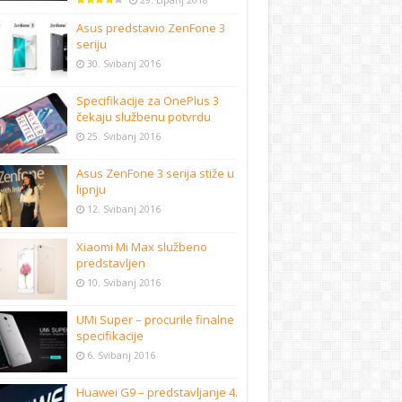
29. Lipanj 2018
Asus predstavio ZenFone 3
seriju
30. Svibanj 2016
Specifikacije za OnePlus 3
čekaju službenu potvrdu
25. Svibanj 2016
Asus ZenFone 3 serija stiže u
lipnju
12. Svibanj 2016
Xiaomi Mi Max službeno
predstavljen
10. Svibanj 2016
UMi Super – procurile finalne
specifikacije
6. Svibanj 2016
Huawei G9 – predstavljanje 4.