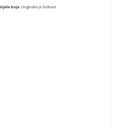
bijele boje
. Originalni je žućkast: