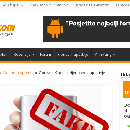
Gdje kupiti
Kineski mobilni brendovi
Uštedi s Telekinezom!
O nama
bleti
Recenzije
Forum
Klonovi napadaju
Yin i Yang
»
Dodatna oprema
»
Oprez! – Xiaomi prijenosno napajanje
TEL
Isk
Uko
kli
sva