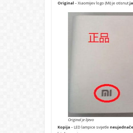
Original
– Xiaomijev logo (Mi) je otisnut
j
Original je lijevo
Kopija
– LED lampice svijetle
neujednače