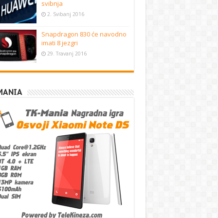
svibnja
2. Svibanj 2016
Snapdragon 830 će navodno
imati 8 jezgri
29. Travanj 2016
MANIA