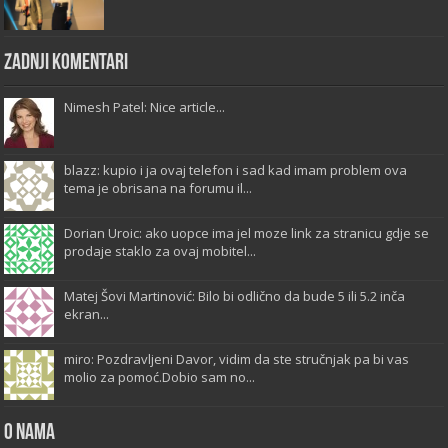
Zadnji komentari
Nimesh Patel: Nice article...
blazz: kupio i ja ovaj telefon i sad kad imam problem ova
tema je obrisana na forumu il...
Dorian Uroic: ako uopce ima jel moze link za stranicu gdje se
prodaje staklo za ovaj mobitel...
Matej Šovi Martinović: Bilo bi odlično da bude 5 ili 5.2 inča
ekran...
miro: Pozdravljeni Davor, vidim da ste stručnjak pa bi vas
molio za pomoć.Dobio sam no...
O Nama