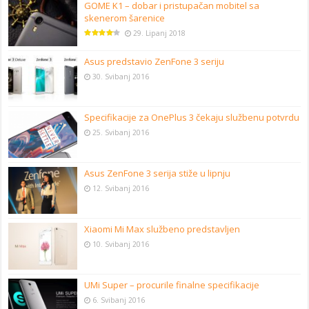
GOME K1 – dobar i pristupačan mobitel sa
skenerom šarenice
29. Lipanj 2018
Asus predstavio ZenFone 3 seriju
30. Svibanj 2016
Specifikacije za OnePlus 3 čekaju službenu potvrdu
25. Svibanj 2016
Asus ZenFone 3 serija stiže u lipnju
12. Svibanj 2016
Xiaomi Mi Max službeno predstavljen
10. Svibanj 2016
UMi Super – procurile finalne specifikacije
6. Svibanj 2016