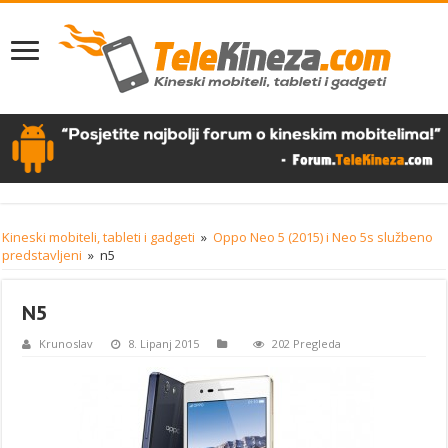
Kineski mobiteli, tableti i gadgeti
»
Oppo Neo 5 (2015) i Neo 5s službeno
predstavljeni
»
n5
N5
Krunoslav
8. Lipanj 2015
202 Pregleda