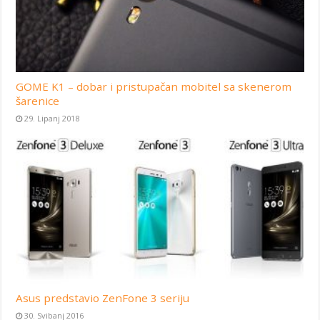
GOME K1 – dobar i pristupačan mobitel sa skenerom
šarenice
29. Lipanj 2018
Asus predstavio ZenFone 3 seriju
30. Svibanj 2016