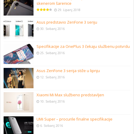
skenerom šarenice
29. Lipanj 2018
Asus predstavio ZenFone 3 seriju
30. Svibanj 2016
Specifikacije za OnePlus 3 čekaju službenu potvrdu
25. Svibanj 2016
Asus ZenFone 3 serija stiže u lipnju
12. Svibanj 2016
Xiaomi Mi Max službeno predstavljen
10. Svibanj 2016
UMi Super – procurile finalne specifikacije
6. Svibanj 2016