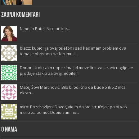
Zadnji komentari
Nimesh Patel: Nice article...
blazz: kupio i ja ovaj telefon i sad kad imam problem ova
tema je obrisana na forumu il...
Dorian Uroic: ako uopce ima jel moze link za stranicu gdje se
prodaje staklo za ovaj mobitel...
Matej Šovi Martinović: Bilo bi odlično da bude 5 ili 5.2 inča
ekran...
miro: Pozdravljeni Davor, vidim da ste stručnjak pa bi vas
molio za pomoć.Dobio sam no...
O Nama