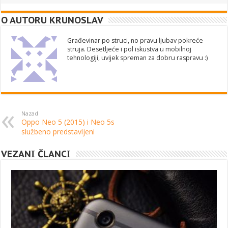
O AUTORU KRUNOSLAV
Građevinar po struci, no pravu ljubav pokreće
struja. Desetljeće i pol iskustva u mobilnoj
tehnologiji, uvijek spreman za dobru raspravu :)
Nazad
Oppo Neo 5 (2015) i Neo 5s
službeno predstavljeni
VEZANI ČLANCI