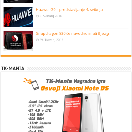
Huawei G9 – predstavljanje 4. svibnja
2. Svibanj 2016
Snapdragon 830 će navodno imati 8 jezgri
29. Travanj 2016
TK-MANIA