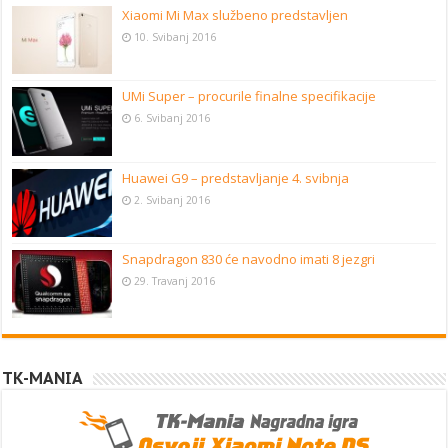
Xiaomi Mi Max službeno predstavljen
10. Svibanj 2016
UMi Super – procurile finalne specifikacije
6. Svibanj 2016
Huawei G9 – predstavljanje 4. svibnja
2. Svibanj 2016
Snapdragon 830 će navodno imati 8 jezgri
29. Travanj 2016
TK-MANIA