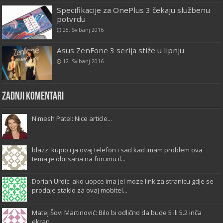
Specifikacije za OnePlus 3 čekaju službenu
potvrdu
25. Svibanj 2016
Asus ZenFone 3 serija stiže u lipnju
12. Svibanj 2016
Zadnji komentari
Nimesh Patel: Nice article...
blazz: kupio i ja ovaj telefon i sad kad imam problem ova
tema je obrisana na forumu il...
Dorian Uroic: ako uopce ima jel moze link za stranicu gdje se
prodaje staklo za ovaj mobitel...
Matej Šovi Martinović: Bilo bi odlično da bude 5 ili 5.2 inča
ekran...