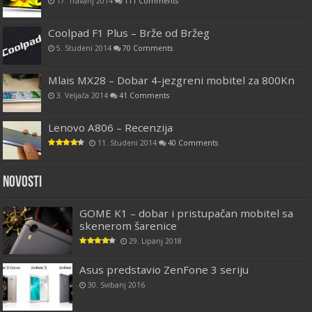
17. Travanj 2014
111 Comments
Coolpad F1 Plus – Brže od Bržeg
5. Studeni 2014
70 Comments
Mlais MX28 – Dobar 4-jezgreni mobitel za 800Kn
3. Veljača 2014
41 Comments
Lenovo A806 – Recenzija
11. Studeni 2014
40 Comments
Novosti
GOME K1 – dobar i pristupačan mobitel sa
skenerom šarenice
29. Lipanj 2018
Asus predstavio ZenFone 3 seriju
30. Svibanj 2016