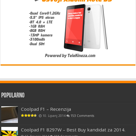
Popularno
Coolpad F1 – Recenzija
10. Lipanj 2014
153 Comments
Coolpad F1 8297W – Best Buy kandidat za 2014.