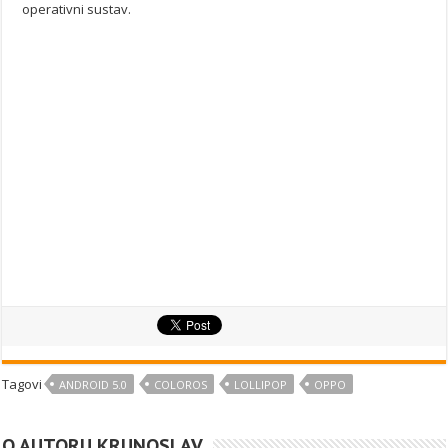
operativni sustav.
Tagovi
ANDROID 5.0
COLOROS
LOLLIPOP
OPPO
O AUTORU KRUNOSLAV