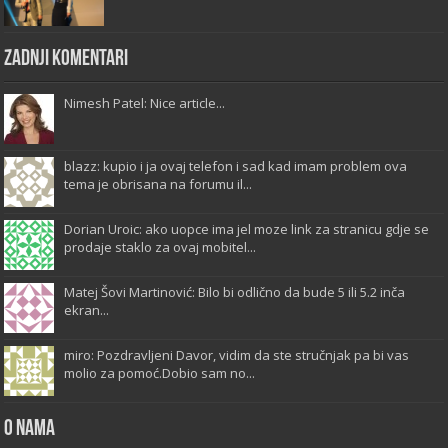
Zadnji komentari
Nimesh Patel: Nice article...
blazz: kupio i ja ovaj telefon i sad kad imam problem ova
tema je obrisana na forumu il...
Dorian Uroic: ako uopce ima jel moze link za stranicu gdje se
prodaje staklo za ovaj mobitel...
Matej Šovi Martinović: Bilo bi odlično da bude 5 ili 5.2 inča
ekran...
miro: Pozdravljeni Davor, vidim da ste stručnjak pa bi vas
molio za pomoć.Dobio sam no...
O Nama