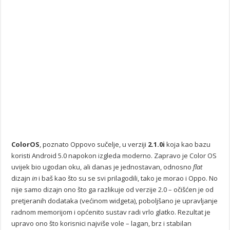
ColorOS
, poznato Oppovo sučelje, u verziji
2.1.0i
koja kao bazu
koristi Android 5.0 napokon izgleda moderno. Zapravo je Color OS
uvijek bio ugodan oku, ali danas je jednostavan, odnosno
flat
dizajn
in
i baš kao što su se svi prilagodili, tako je morao i Oppo. No
nije samo dizajn ono što ga razlikuje od verzije 2.0 – očišćen je od
pretjeranih dodataka (većinom widgeta), poboljšano je upravljanje
radnom memorijom i općenito sustav radi vrlo glatko. Rezultat je
upravo ono što korisnici najviše vole – lagan, brz i stabilan