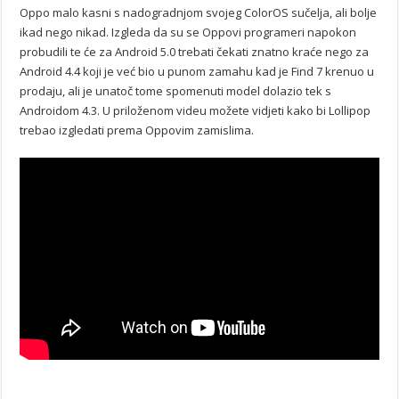
Oppo malo kasni s nadogradnjom svojeg ColorOS sučelja, ali bolje
ikad nego nikad. Izgleda da su se Oppovi programeri napokon
probudili te će za Android 5.0 trebati čekati znatno kraće nego za
Android 4.4 koji je već bio u punom zamahu kad je Find 7 krenuo u
prodaju, ali je unatoč tome spomenuti model dolazio tek s
Androidom 4.3. U priloženom videu možete vidjeti kako bi Lollipop
trebao izgledati prema Oppovim zamislima.