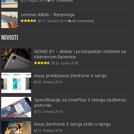
3. Veljača 2014
41 Comments
Lenovo A806 – Recenzija
11. Studeni 2014
40 Comments
Novosti
GOME K1 – dobar i pristupačan mobitel sa
skenerom šarenice
29. Lipanj 2018
Asus predstavio ZenFone 3 seriju
30. Svibanj 2016
Specifikacije za OnePlus 3 čekaju službenu
potvrdu
25. Svibanj 2016
Asus ZenFone 3 serija stiže u lipnju
12. Svibanj 2016