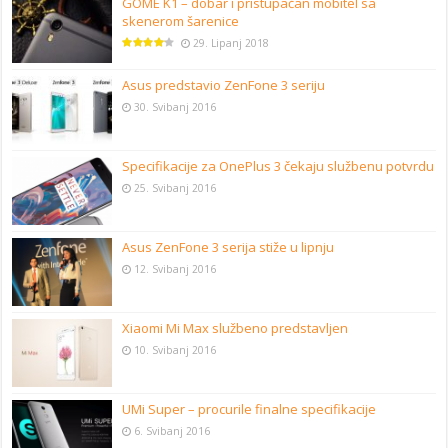
GOME K1 – dobar i pristupačan mobitel sa
skenerom šarenice
29. Lipanj 2018
Asus predstavio ZenFone 3 seriju
30. Svibanj 2016
Specifikacije za OnePlus 3 čekaju službenu potvrdu
25. Svibanj 2016
Asus ZenFone 3 serija stiže u lipnju
12. Svibanj 2016
Xiaomi Mi Max službeno predstavljen
10. Svibanj 2016
UMi Super – procurile finalne specifikacije
6. Svibanj 2016