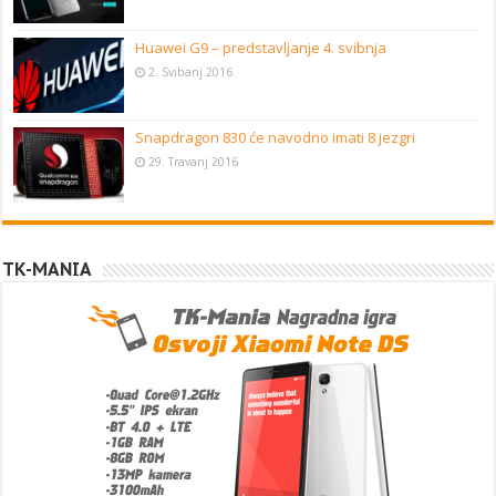
Huawei G9 – predstavljanje 4. svibnja
2. Svibanj 2016
Snapdragon 830 će navodno imati 8 jezgri
29. Travanj 2016
TK-MANIA