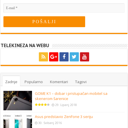
TELEKINEZA NA WEBU
Zadnje
Popularno
Komentari
Tagovi
GOME K1 – dobar i pristupačan mobitel sa
skenerom šarenice
29. Lipanj 2018
Asus predstavio ZenFone 3 seriju
30. Svibanj 2016