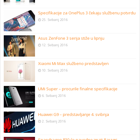
Specifikacije za OnePlus 3 čekaju službenu potvrdu
25. Svibanj 2016
Asus ZenFone 3 serija stiže u lipnju
12. Svibanj 2016
Xiaomi Mi Max službeno predstavljen
10. Svibanj 2016
UMi Super – procurile finalne specifikacije
6. Svibanj 2016
Huawei G9 – predstavljanje 4. svibnja
2. Svibanj 2016
Snapdragon 830 će navodno imati 8 jezgri