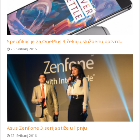
Specifikacije za OnePlus 3 čekaju službenu potvrdu
25. Svibanj 2016
Asus ZenFone 3 serija stiže u lipnju
12. Svibanj 2016