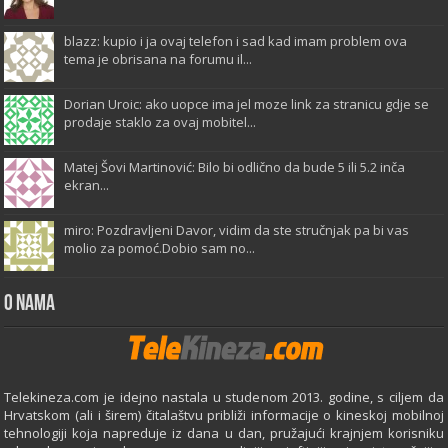
blazz: kupio i ja ovaj telefon i sad kad imam problem ova
tema je obrisana na forumu il...
Dorian Uroic: ako uopce ima jel moze link za stranicu gdje se
prodaje staklo za ovaj mobitel...
Matej Šovi Martinović: Bilo bi odlično da bude 5 ili 5.2 inča
ekran...
miro: Pozdravljeni Davor, vidim da ste stručnjak pa bi vas
molio za pomoć.Dobio sam no...
O Nama
Telekineza.com je idejno nastala u studenom 2013. godine, s ciljem da
Hrvatskom (ali i širem) čitalaštvu približi informacije o kineskoj mobilnoj
tehnologiji koja napreduje iz dana u dan, pružajući krajnjem korisniku