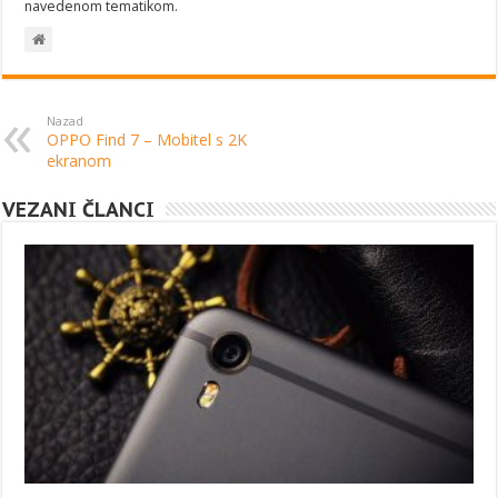
navedenom tematikom.
Nazad
OPPO Find 7 – Mobitel s 2K
ekranom
VEZANI ČLANCI