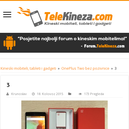
Kineski mobiteli, tableti i gadgeti
»
OnePlus Two bez pozivnice
»
3
3
Krunoslav
18. Kolovoz 2015
173 Pregleda