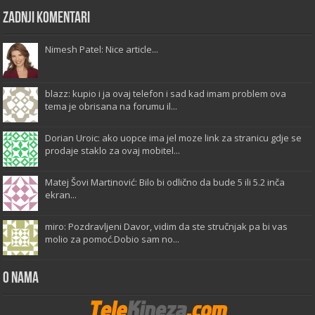
Zadnji komentari
Nimesh Patel: Nice article...
blazz: kupio i ja ovaj telefon i sad kad imam problem ova
tema je obrisana na forumu il...
Dorian Uroic: ako uopce ima jel moze link za stranicu gdje se
prodaje staklo za ovaj mobitel...
Matej Šovi Martinović: Bilo bi odlično da bude 5 ili 5.2 inča
ekran...
miro: Pozdravljeni Davor, vidim da ste stručnjak pa bi vas
molio za pomoć.Dobio sam no...
O Nama