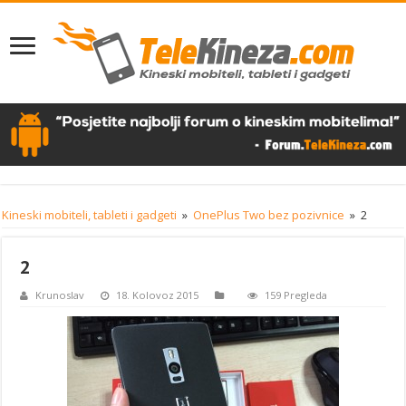
Kineski mobiteli, tableti i gadgeti
»
OnePlus Two bez pozivnice
»
2
2
Krunoslav
18. Kolovoz 2015
159 Pregleda