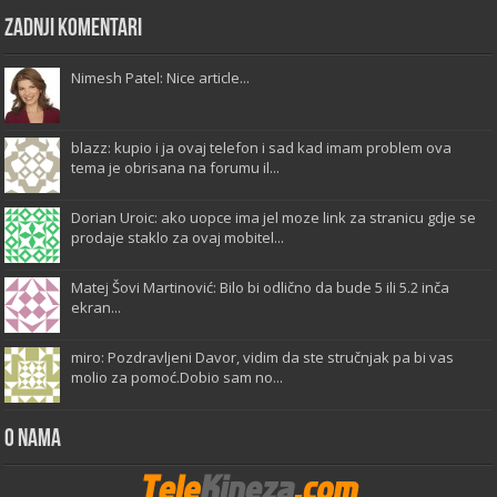
Zadnji komentari
Nimesh Patel: Nice article...
blazz: kupio i ja ovaj telefon i sad kad imam problem ova
tema je obrisana na forumu il...
Dorian Uroic: ako uopce ima jel moze link za stranicu gdje se
prodaje staklo za ovaj mobitel...
Matej Šovi Martinović: Bilo bi odlično da bude 5 ili 5.2 inča
ekran...
miro: Pozdravljeni Davor, vidim da ste stručnjak pa bi vas
molio za pomoć.Dobio sam no...
O Nama