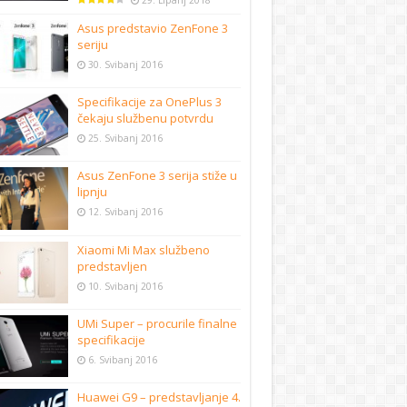
29. Lipanj 2018
Asus predstavio ZenFone 3
seriju
30. Svibanj 2016
Specifikacije za OnePlus 3
čekaju službenu potvrdu
25. Svibanj 2016
Asus ZenFone 3 serija stiže u
lipnju
12. Svibanj 2016
Xiaomi Mi Max službeno
predstavljen
10. Svibanj 2016
UMi Super – procurile finalne
specifikacije
6. Svibanj 2016
Huawei G9 – predstavljanje 4.