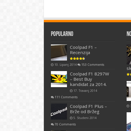
Popularno
N
Coolpad F1 –
Recenzija
10. Lipanj 2014
153 Comments
s
Coolpad F1 8297W
– Best Buy
kandidat za 2014.
17. Travanj 2014
111 Comments
Coolpad F1 Plus –
Brže od Bržeg
5. Studeni 2014
70 Comments