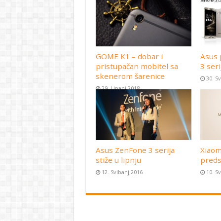
GOME K1 – dobar i
Asus 
pristupačan mobitel sa
3 seri
skenerom šarenice
30. S
29. Lipanj 2018
Asus ZenFone 3 serija
Xiaom
stiže u lipnju
preds
12. Svibanj 2016
10. S