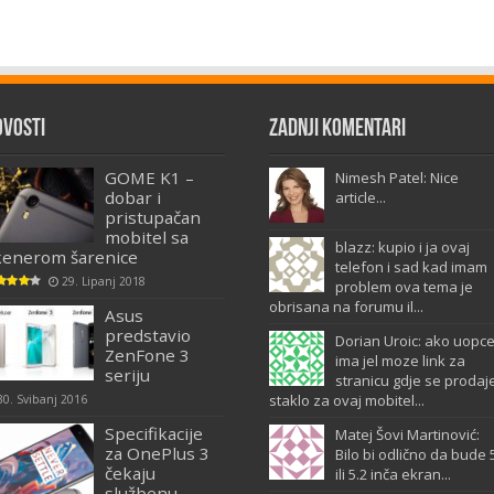
ovosti
Zadnji komentari
GOME K1 –
Nimesh Patel: Nice
dobar i
article...
pristupačan
mobitel sa
blazz: kupio i ja ovaj
kenerom šarenice
telefon i sad kad imam
29. Lipanj 2018
problem ova tema je
obrisana na forumu il...
Asus
predstavio
Dorian Uroic: ako uopc
ZenFone 3
ima jel moze link za
seriju
stranicu gdje se prodaj
staklo za ovaj mobitel...
30. Svibanj 2016
Specifikacije
Matej Šovi Martinović:
za OnePlus 3
Bilo bi odlično da bude 
čekaju
ili 5.2 inča ekran...
službenu