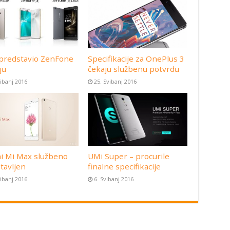
predstavio ZenFone
Specifikacije za OnePlus 3
ju
čekaju službenu potvrdu
vibanj 2016
25. Svibanj 2016
i Mi Max službeno
UMi Super – procurile
tavljen
finalne specifikacije
vibanj 2016
6. Svibanj 2016