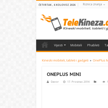
Riznica znanja
ČETVRTAK , 6 KOLOVOZ 2026
Vijesti
Mobiteli
Phableti
Ta
Kineski mobiteli, tableti i gadgeti
»
OnePlus Mi
ONEPLUS MINI
Davor
17. Prosinac 2014