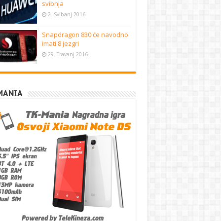
svibnja
2. Svibanj 2016
Snapdragon 830 će navodno
imati 8 jezgri
29. Travanj 2016
MANIA