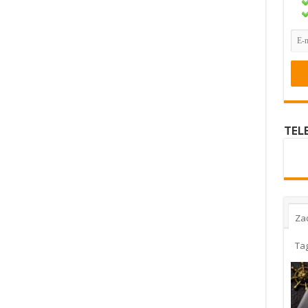
TEL
Za
Ta