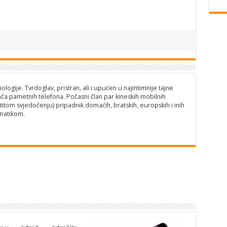
logije. Tvrdoglav, pristran, ali i upućen u najintimnije tajne
ča pametnih telefona. Počasni član par kineskih mobilnih
titom svjedočenju) pripadnik domaćih, bratskih, europskih i inih
matikom.