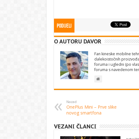
Podijeli
O AUTORU DAVOR
Fan kineske mobilne tehno
dalekoistočnih proizvođa
foruma i ugledni (po vlas
foruma s navedenom te
Nazad
OnePlus Mini – Prve slike
novog smartfona
VEZANI ČLANCI