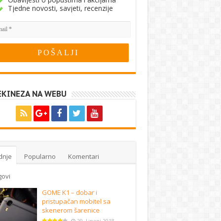
Tjedne novosti, savjeti, recenzije
EKINEZA NA WEBU
dnje
Popularno
Komentari
govi
GOME K1 – dobar i
pristupačan mobitel sa
skenerom šarenice