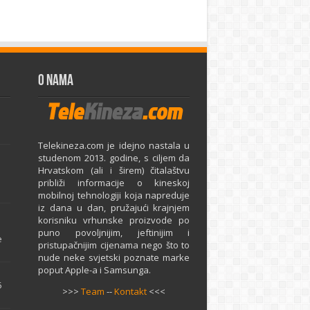
O Nama
Telekineza.com je idejno nastala u
studenom 2013. godine, s ciljem da
Hrvatskom (ali i širem) čitalaštvu
približi informacije o kineskoj
mobilnoj tehnologiji koja napreduje
iz dana u dan, pružajući krajnjem
e
korisniku vrhunske proizvode po
puno povoljnijim, jeftinijim i
e
pristupačnijim cijenama nego što to
nude neke svjetski poznate marke
poput Apple-a i Samsunga.
5
>>>
Team
--
Kontakt
<<<