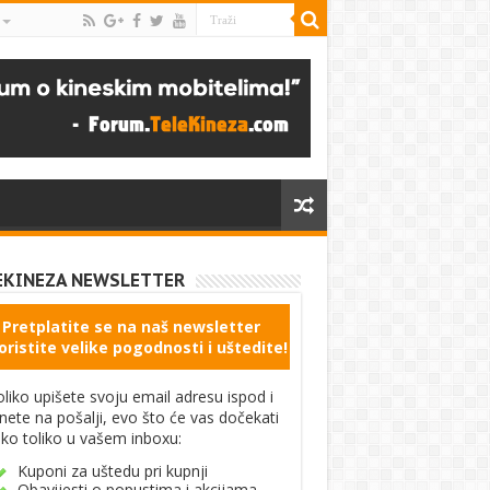
EKINEZA NEWSLETTER
Pretplatite se na naš newsletter
oristite velike pogodnosti i uštedite!
liko upišete svoju email adresu ispod i
knete na pošalji, evo što će vas dočekati
ko toliko u vašem inboxu:
Kuponi za uštedu pri kupnji
Obavijesti o popustima i akcijama