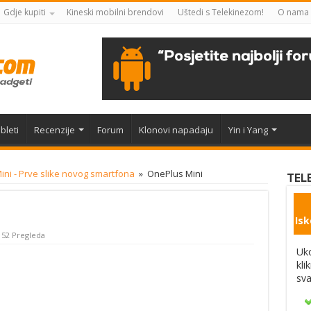
Gdje kupiti
Kineski mobilni brendovi
Uštedi s Telekinezom!
O nama
bleti
Recenzije
Forum
Klonovi napadaju
Yin i Yang
ni - Prve slike novog smartfona
»
OnePlus Mini
TEL
Isk
152 Pregleda
Uko
kli
sva