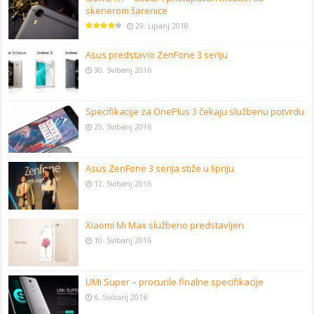
skenerom šarenice
29. Lipanj 2018
Asus predstavio ZenFone 3 seriju
30. Svibanj 2016
Specifikacije za OnePlus 3 čekaju službenu potvrdu
25. Svibanj 2016
Asus ZenFone 3 serija stiže u lipnju
12. Svibanj 2016
Xiaomi Mi Max službeno predstavljen
10. Svibanj 2016
UMi Super – procurile finalne specifikacije
6. Svibanj 2016