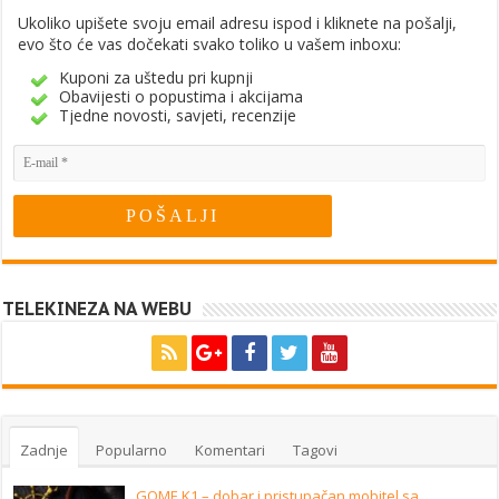
Ukoliko upišete svoju email adresu ispod i kliknete na pošalji,
evo što će vas dočekati svako toliko u vašem inboxu:
Kuponi za uštedu pri kupnji
Obavijesti o popustima i akcijama
Tjedne novosti, savjeti, recenzije
TELEKINEZA NA WEBU
Zadnje
Popularno
Komentari
Tagovi
GOME K1 – dobar i pristupačan mobitel sa