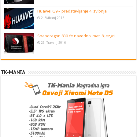
Huawei G9 – predstavljanje 4. svibnja
2. Svibanj 2016
Snapdragon 830 će navodno imati 8 jezgri
29. Travanj 2016
TK-MANIA