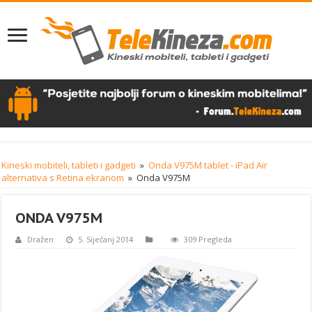
Kineski mobiteli, tableti i gadgeti
»
Onda V975M tablet - iPad Air
alternativa s Retina ekranom
»
Onda V975M
ONDA V975M
Dražen
5. Siječanj 2014
309 Pregleda