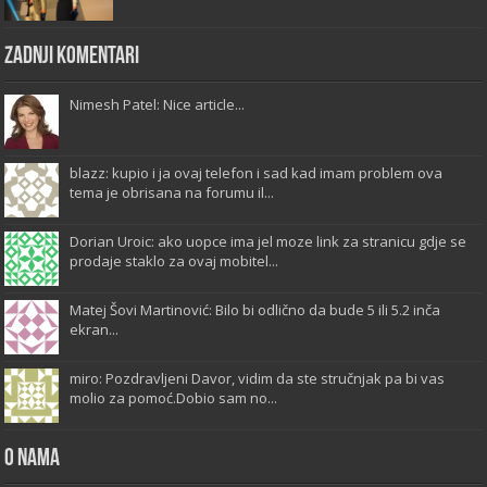
Zadnji komentari
Nimesh Patel: Nice article...
blazz: kupio i ja ovaj telefon i sad kad imam problem ova
tema je obrisana na forumu il...
Dorian Uroic: ako uopce ima jel moze link za stranicu gdje se
prodaje staklo za ovaj mobitel...
Matej Šovi Martinović: Bilo bi odlično da bude 5 ili 5.2 inča
ekran...
miro: Pozdravljeni Davor, vidim da ste stručnjak pa bi vas
molio za pomoć.Dobio sam no...
O Nama