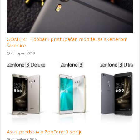
GOME K1 – dobar i pristupačan mobitel sa skenerom
šarenice
29. Lipanj 2018
Asus predstavio ZenFone 3 seriju
30. Svibanj 2016