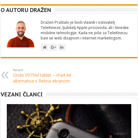
O AUTORU DRAŽEN
Dražen Praštalo je bivši vlasnik i osnivatelj
TeleKineze, ljubitelj Apple proizvoda, ali i kineske
mobilne tehnologije. Kada ne piše za TeleKinezu
bavi se web dizajnom i internet marketingom.
Nazad
Onda V975M tablet – iPad Air
alternativa s Retina ekranom
VEZANI ČLANCI