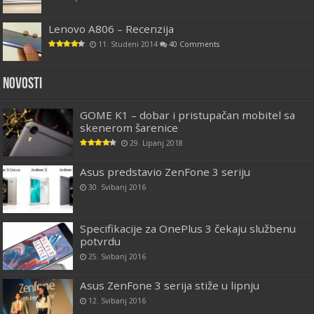
Lenovo A806 – Recenzija
11. Studeni 2014
40 Comments
Novosti
GOME K1 – dobar i pristupačan mobitel sa
skenerom šarenice
29. Lipanj 2018
Asus predstavio ZenFone 3 seriju
30. Svibanj 2016
Specifikacije za OnePlus 3 čekaju službenu
potvrdu
25. Svibanj 2016
Asus ZenFone 3 serija stiže u lipnju
12. Svibanj 2016