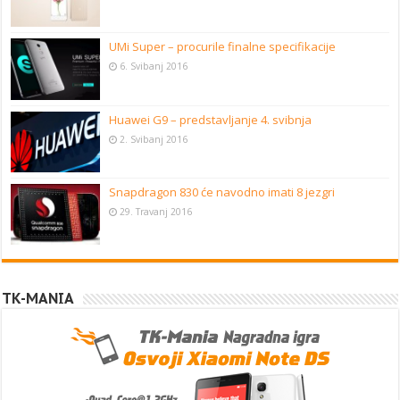
UMi Super – procurile finalne specifikacije
6. Svibanj 2016
Huawei G9 – predstavljanje 4. svibnja
2. Svibanj 2016
Snapdragon 830 će navodno imati 8 jezgri
29. Travanj 2016
TK-MANIA