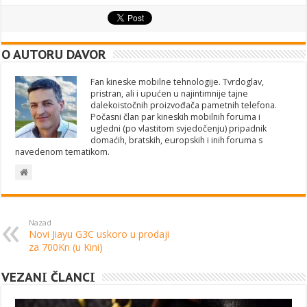
O AUTORU DAVOR
Fan kineske mobilne tehnologije. Tvrdoglav,
pristran, ali i upućen u najintimnije tajne
dalekoistočnih proizvođača pametnih telefona.
Počasni član par kineskih mobilnih foruma i
ugledni (po vlastitom svjedočenju) pripadnik
domaćih, bratskih, europskih i inih foruma s
navedenom tematikom.
Nazad
Novi Jiayu G3C uskoro u prodaji
za 700Kn (u Kini)
VEZANI ČLANCI