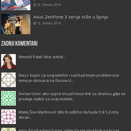
25. Svibanj 2016
Asus ZenFone 3 serija stiže u lipnju
12. Svibanj 2016
Zadnji komentari
Nimesh Patel: Nice article...
blazz: kupio i ja ovaj telefon i sad kad imam problem ova
tema je obrisana na forumu il...
Dorian Uroic: ako uopce ima jel moze link za stranicu gdje se
prodaje staklo za ovaj mobitel...
Matej Šovi Martinović: Bilo bi odlično da bude 5 ili 5.2 inča
ekran...
miro: Pozdravljeni Davor, vidim da ste stručnjak pa bi vas