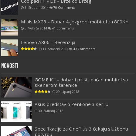
Coolpad F1 Plus – Brže od Bržeg
5. Studeni 2014
70 Comments
Mlais MX28 – Dobar 4-jezgreni mobitel za 800Kn
3. Veljača 2014
41 Comments
Lenovo A806 – Recenzija
11. Studeni 2014
40 Comments
Novosti
GOME K1 – dobar i pristupačan mobitel sa
skenerom šarenice
29. Lipanj 2018
Asus predstavio ZenFone 3 seriju
30. Svibanj 2016
Specifikacije za OnePlus 3 čekaju službenu
potvrdu