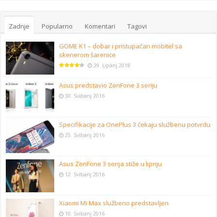
Zadnje
Popularno
Komentari
Tagovi
GOME K1 – dobar i pristupačan mobitel sa
skenerom šarenice
29. Lipanj 2018
Asus predstavio ZenFone 3 seriju
30. Svibanj 2016
Specifikacije za OnePlus 3 čekaju službenu potvrdu
25. Svibanj 2016
Asus ZenFone 3 serija stiže u lipnju
12. Svibanj 2016
Xiaomi Mi Max službeno predstavljen
10. Svibanj 2016