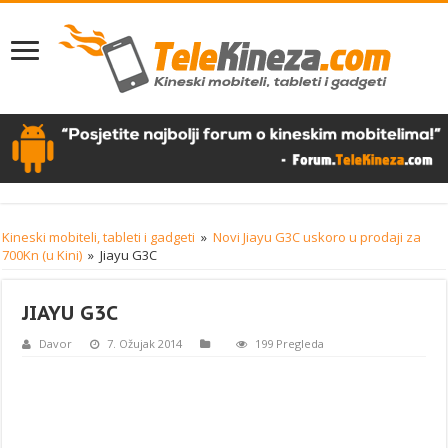
Kineski mobiteli, tableti i gadgeti
»
Novi Jiayu G3C uskoro u prodaji za
700Kn (u Kini)
»
Jiayu G3C
JIAYU G3C
Davor
7. Ožujak 2014
199 Pregleda