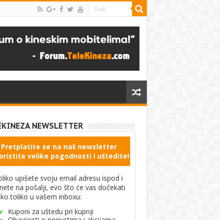
EKINEZA NEWSLETTER
Pretplatite se na naš newsletter
oristite velike pogodnosti i uštedite!
liko upišete svoju email adresu ispod i
knete na pošalji, evo što će vas dočekati
ko toliko u vašem inboxu:
Kuponi za uštedu pri kupnji
Obavijesti o popustima i akcijama