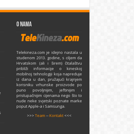
O Nama
Telekineza.com je idejno nastala u
studenom 2013. godine, s ciljem da
Hrvatskom (ali i širem) čitalaštvu
približi informacije o kineskoj
mobilnoj tehnologiji koja napreduje
iz dana u dan, pružajući krajnjem
e
korisniku vrhunske proizvode po
puno povoljnijim, jeftinijim i
e
pristupačnijim cijenama nego što to
nude neke svjetski poznate marke
poput Apple-a i Samsunga.
5
>>>
Team
--
Kontakt
<<<