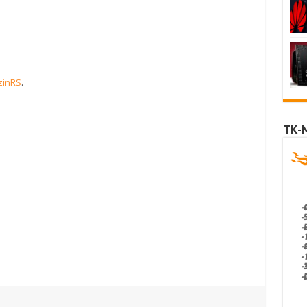
zinRS
.
TK-