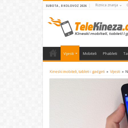
Riznica znanja
SUBOTA , 8 KOLOVOZ 2026
Vijesti
Mobiteli
Phableti
Ta
Kineski mobiteli, tableti i gadgeti
»
Vijesti
»
N