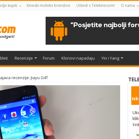
Gdje kupiti
Kineski mobilni brendovi
Uštedi s Telekinezom!
O nama
bleti
Recenzije
Forum
Klonovi napadaju
Yin i Yang
ajava recenzije: Jiayu G4T
TEL
Isk
Uko
kli
sva