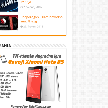
svibnja
2. Svibanj 2016
Snapdragon 830 će navodno
imati 8 jezgri
29. Travanj 2016
MANIA