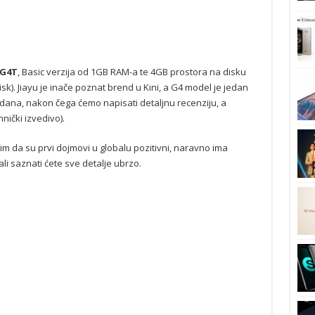
 G4T
, Basic verzija od 1GB RAM-a te 4GB prostora na disku
k). Jiayu je inače poznat brend u Kini, a G4 model je jedan
ak dana, nakon čega ćemo napisati detaljnu recenziju, a
nički izvedivo).
im da su prvi dojmovi u globalu pozitivni, naravno ima
li saznati ćete sve detalje ubrzo.