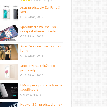
29. Lipanj 2018
Asus predstavio ZenFone 3
seriju
30. Svibanj 2016
Specifikacije za OnePlus 3
čekaju službenu potvrdu
25. Svibanj 2016
Asus ZenFone 3 serija stiže u
lipnju
12. Svibanj 2016
Xiaomi Mi Max službeno
predstavljen
10. Svibanj 2016
UMi Super – procurile finalne
specifikacije
6. Svibanj 2016
Huawei G9 – predstavljanje 4.