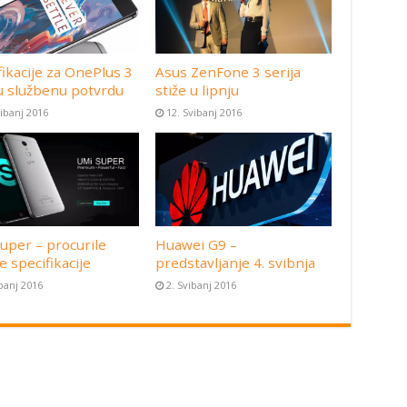
fikacije za OnePlus 3
Asus ZenFone 3 serija
u službenu potvrdu
stiže u lipnju
vibanj 2016
12. Svibanj 2016
uper – procurile
Huawei G9 –
e specifikacije
predstavljanje 4. svibnja
ibanj 2016
2. Svibanj 2016