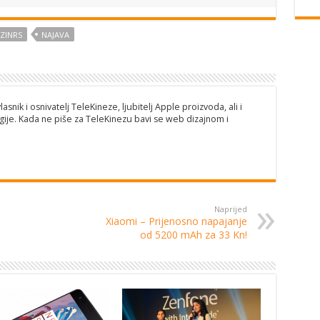
ZINRS
NAJAVA
lasnik i osnivatelj TeleKineze, ljubitelj Apple proizvoda, ali i
ije. Kada ne piše za TeleKinezu bavi se web dizajnom i
Naprijed
Xiaomi – Prijenosno napajanje
od 5200 mAh za 33 Kn!