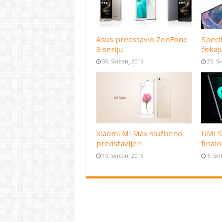
Asus predstavio ZenFone
Speci
3 seriju
čekaj
30. Svibanj 2016
25. S
Xiaomi Mi Max službeno
UMi S
predstavljen
finaln
10. Svibanj 2016
6. Sv