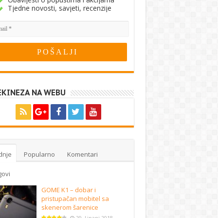
Tjedne novosti, savjeti, recenzije
EKINEZA NA WEBU
dnje
Popularno
Komentari
govi
GOME K1 – dobar i
pristupačan mobitel sa
skenerom šarenice