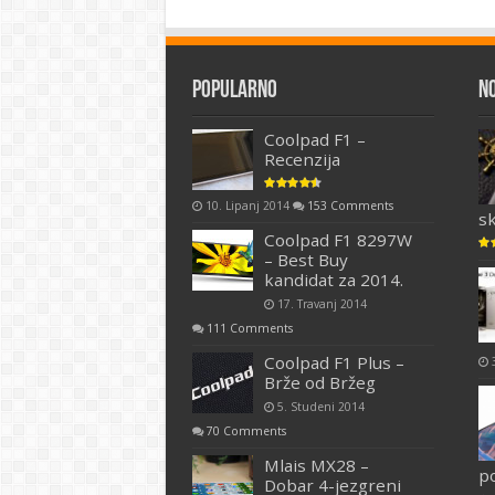
Popularno
N
Coolpad F1 –
Recenzija
10. Lipanj 2014
153 Comments
s
Coolpad F1 8297W
– Best Buy
kandidat za 2014.
17. Travanj 2014
111 Comments
Coolpad F1 Plus –
Brže od Bržeg
5. Studeni 2014
70 Comments
Mlais MX28 –
p
Dobar 4-jezgreni