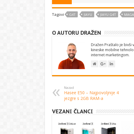
Tagovi
G4T
JIAYU
JIAYU G4T
MAGA
O AUTORU DRAŽEN
Dražen Praštalo je bivši v
kineske mobilne tehnolog
internet marketingom.
Nazad
Hasee E50 – Najpovoljnije 4
jezgre s 2GB RAM-a
VEZANI ČLANCI