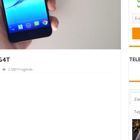
 G4T
TEL
2,580 Pregleda
Za
Ta