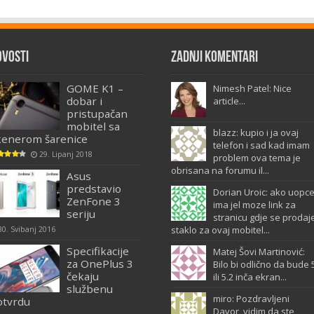
ovosti
Zadnji komentari
GOME K1 –
Nimesh Patel: Nice
dobar i
article...
pristupačan
mobitel sa
blazz: kupio i ja ovaj
kenerom šarenice
telefon i sad kad imam
29. Lipanj 2018
problem ova tema je
obrisana na forumu il...
Asus
predstavio
Dorian Uroic: ako uopc
ZenFone 3
ima jel moze link za
seriju
stranicu gdje se prodaj
staklo za ovaj mobitel...
30. Svibanj 2016
Specifikacije
Matej Šovi Martinović:
za OnePlus 3
Bilo bi odlično da bude 
čekaju
ili 5.2 inča ekran...
službenu
miro: Pozdravljeni
otvrdu
Davor, vidim da ste