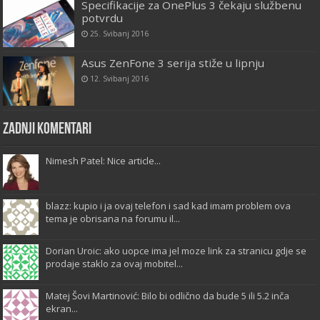
Specifikacije za OnePlus 3 čekaju službenu
potvrdu
25. Svibanj 2016
Asus ZenFone 3 serija stiže u lipnju
12. Svibanj 2016
Zadnji komentari
Nimesh Patel: Nice article...
blazz: kupio i ja ovaj telefon i sad kad imam problem ova
tema je obrisana na forumu il...
Dorian Uroic: ako uopce ima jel moze link za stranicu gdje se
prodaje staklo za ovaj mobitel...
Matej Šovi Martinović: Bilo bi odlično da bude 5 ili 5.2 inča
ekran...