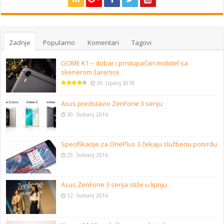
Zadnje
Popularno
Komentari
Tagovi
GOME K1 – dobar i pristupačan mobitel sa
skenerom šarenice
29. Lipanj 2018
Asus predstavio ZenFone 3 seriju
30. Svibanj 2016
Specifikacije za OnePlus 3 čekaju službenu potvrdu
25. Svibanj 2016
Asus ZenFone 3 serija stiže u lipnju
12. Svibanj 2016