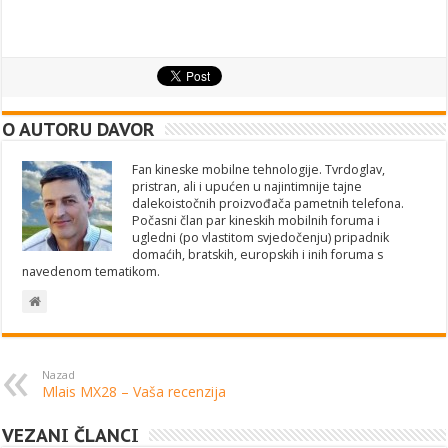
O AUTORU DAVOR
Fan kineske mobilne tehnologije. Tvrdoglav,
pristran, ali i upućen u najintimnije tajne
dalekoistočnih proizvođača pametnih telefona.
Počasni član par kineskih mobilnih foruma i
ugledni (po vlastitom svjedočenju) pripadnik
domaćih, bratskih, europskih i inih foruma s
navedenom tematikom.
Nazad
Mlais MX28 – Vaša recenzija
VEZANI ČLANCI