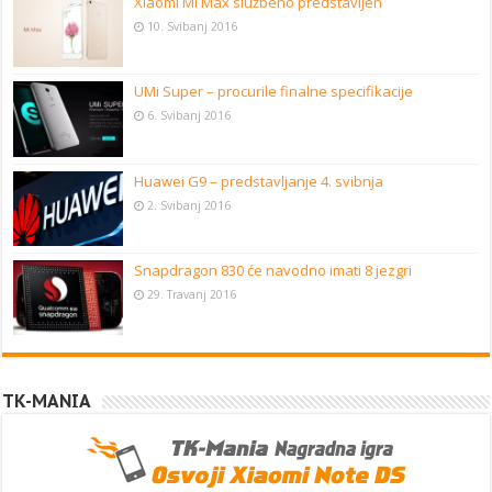
Xiaomi Mi Max službeno predstavljen
10. Svibanj 2016
UMi Super – procurile finalne specifikacije
6. Svibanj 2016
Huawei G9 – predstavljanje 4. svibnja
2. Svibanj 2016
Snapdragon 830 će navodno imati 8 jezgri
29. Travanj 2016
TK-MANIA