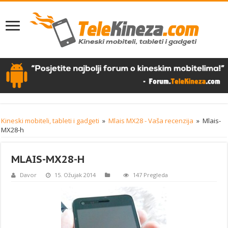
Kineski mobiteli, tableti i gadgeti
»
Mlais MX28 - Vaša recenzija
»
Mlais-
MX28-h
MLAIS-MX28-H
Davor
15. Ožujak 2014
147 Pregleda