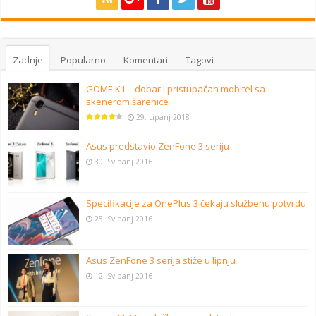
Zadnje
Popularno
Komentari
Tagovi
GOME K1 – dobar i pristupačan mobitel sa
skenerom šarenice
29. Lipanj 2018
Asus predstavio ZenFone 3 seriju
30. Svibanj 2016
Specifikacije za OnePlus 3 čekaju službenu potvrdu
25. Svibanj 2016
Asus ZenFone 3 serija stiže u lipnju
12. Svibanj 2016