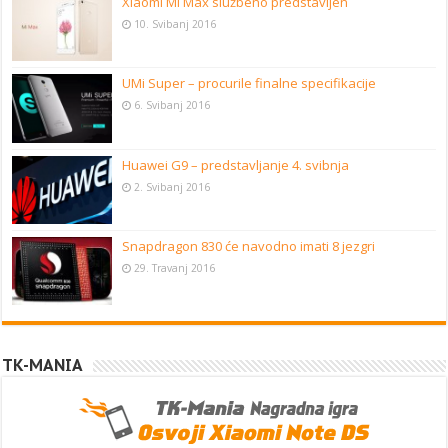
Xiaomi Mi Max službeno predstavljen
10. Svibanj 2016
UMi Super – procurile finalne specifikacije
6. Svibanj 2016
Huawei G9 – predstavljanje 4. svibnja
2. Svibanj 2016
Snapdragon 830 će navodno imati 8 jezgri
29. Travanj 2016
TK-MANIA