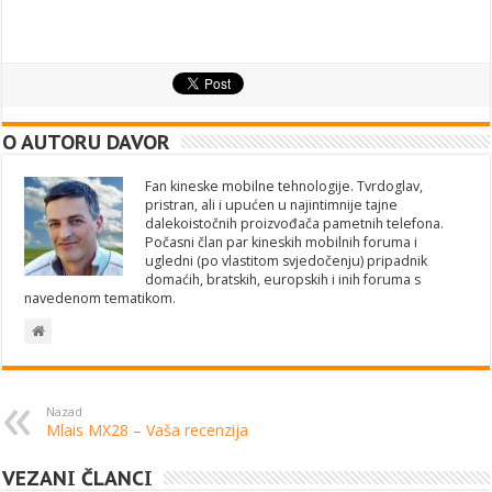
O AUTORU DAVOR
Fan kineske mobilne tehnologije. Tvrdoglav,
pristran, ali i upućen u najintimnije tajne
dalekoistočnih proizvođača pametnih telefona.
Počasni član par kineskih mobilnih foruma i
ugledni (po vlastitom svjedočenju) pripadnik
domaćih, bratskih, europskih i inih foruma s
navedenom tematikom.
Nazad
Mlais MX28 – Vaša recenzija
VEZANI ČLANCI