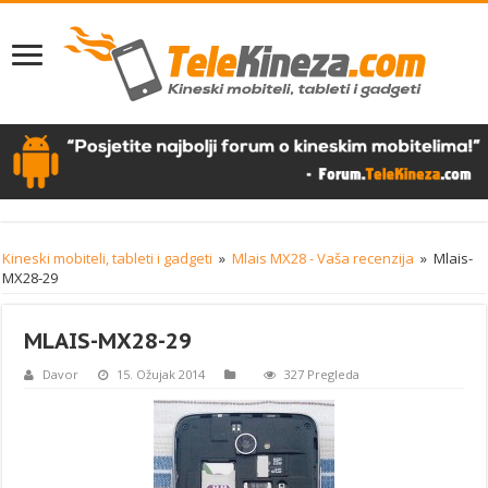
Kineski mobiteli, tableti i gadgeti
»
Mlais MX28 - Vaša recenzija
»
Mlais-
MX28-29
MLAIS-MX28-29
Davor
15. Ožujak 2014
327 Pregleda