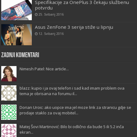
Specifikacije za OnePlus 3 čekaju službenu
potvrdu
25. Svibanj 2016
Asus ZenFone 3 serija stiže u lipnju
12. Svibanj 2016
Zadnji komentari
Nimesh Patel: Nice article...
blazz: kupio i ja ovaj telefon i sad kad imam problem ova
tema je obrisana na forumu il...
Dorian Uroic: ako uopce ima jel moze link za stranicu gdje se
prodaje staklo za ovaj mobitel...
Matej Šovi Martinović: Bilo bi odlično da bude 5 ili 5.2 inča
ekran...