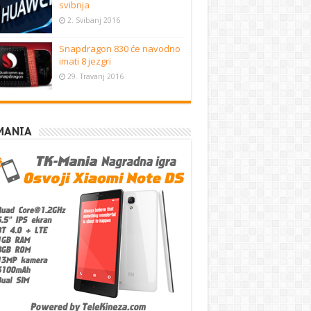
svibnja
2. Svibanj 2016
Snapdragon 830 će navodno
imati 8 jezgri
29. Travanj 2016
MANIA