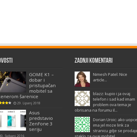
ovosti
Zadnji komentari
GOME K1 –
Nimesh Patel: Nice
dobar i
article...
pristupačan
mobitel sa
blazz: kupio i ja ovaj
kenerom šarenice
telefon i sad kad imam
29. Lipanj 2018
problem ova tema je
obrisana na forumu il...
Asus
predstavio
Dorian Uroic: ako uopc
ZenFone 3
ima jel moze link za
seriju
stranicu gdje se prodaj
staklo za ovaj mobitel...
30. Svibanj 2016