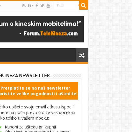
EKINEZA NEWSLETTER
Pretplatite se na naš newsletter
oristite velike pogodnosti i uštedite!
liko upišete svoju email adresu ispod i
knete na pošalji, evo što će vas dočekati
ko toliko u vašem inboxu:
Kuponi za uštedu pri kupnji
Obavijesti o popustima i akcijama