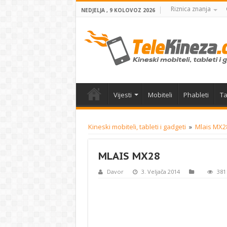
Riznica znanja
NEDJELJA , 9 KOLOVOZ 2026
Vijesti
Mobiteli
Phableti
Ta
Kineski mobiteli, tableti i gadgeti
»
Mlais MX28
MLAIS MX28
Davor
3. Veljača 2014
381