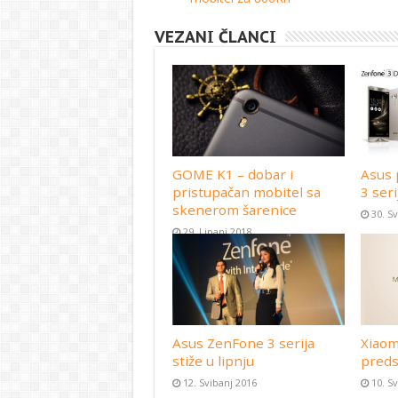
VEZANI ČLANCI
GOME K1 – dobar i
Asus 
pristupačan mobitel sa
3 seri
skenerom šarenice
30. S
29. Lipanj 2018
Asus ZenFone 3 serija
Xiaom
stiže u lipnju
preds
12. Svibanj 2016
10. S