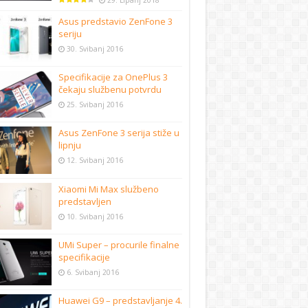
29. Lipanj 2018
Asus predstavio ZenFone 3
seriju
30. Svibanj 2016
Specifikacije za OnePlus 3
čekaju službenu potvrdu
25. Svibanj 2016
Asus ZenFone 3 serija stiže u
lipnju
12. Svibanj 2016
Xiaomi Mi Max službeno
predstavljen
10. Svibanj 2016
UMi Super – procurile finalne
specifikacije
6. Svibanj 2016
Huawei G9 – predstavljanje 4.