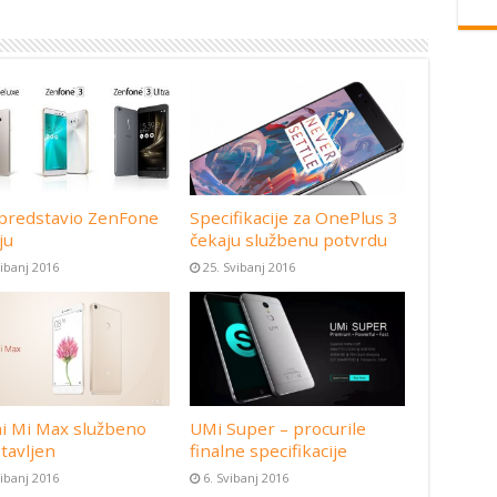
predstavio ZenFone
Specifikacije za OnePlus 3
ju
čekaju službenu potvrdu
vibanj 2016
25. Svibanj 2016
i Mi Max službeno
UMi Super – procurile
tavljen
finalne specifikacije
vibanj 2016
6. Svibanj 2016