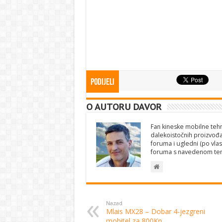
Podijeli
O AUTORU DAVOR
Fan kineske mobilne tehno
dalekoistočnih proizvođa
foruma i ugledni (po vlas
foruma s navedenom te
Nazad
Mlais MX28 – Dobar 4-jezgreni
mobitel za 800Kn