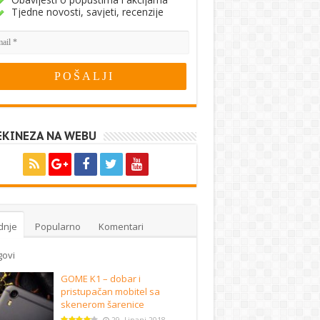
Tjedne novosti, savjeti, recenzije
EKINEZA NA WEBU
dnje
Popularno
Komentari
govi
GOME K1 – dobar i
pristupačan mobitel sa
skenerom šarenice