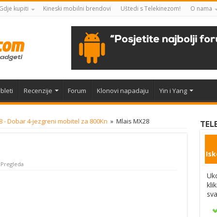
Gdje kupiti
Kineski mobilni brendovi
Uštedi s Telekinezom!
O nama
bleti
Recenzije
Forum
Klonovi napadaju
Yin i Yang
 - Dobar 4-jezgreni mobitel za 800Kn
»
Mlais MX28
TEL
Isk
 Pregleda
Uko
kli
sva