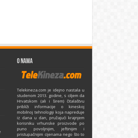
O Nama
Telekineza.com je idejno nastala u
studenom 2013. godine, s ciljem da
Hrvatskom (ali i širem) čitalaštvu
približi informacije o kineskoj
mobilnoj tehnologiji koja napreduje
iz dana u dan, pružajući krajnjem
e
korisniku vrhunske proizvode po
puno povoljnijim, jeftinijim i
e
pristupačnijim cijenama nego što to