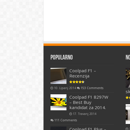
Popularno
N
Coolpad F1 –
Recenzija
10. Lipanj 2014
153 Comments
s
Coolpad F1 8297W
– Best Buy
kandidat za 2014.
17. Travanj 2014
111 Comments
Coolpad F1 Plus –