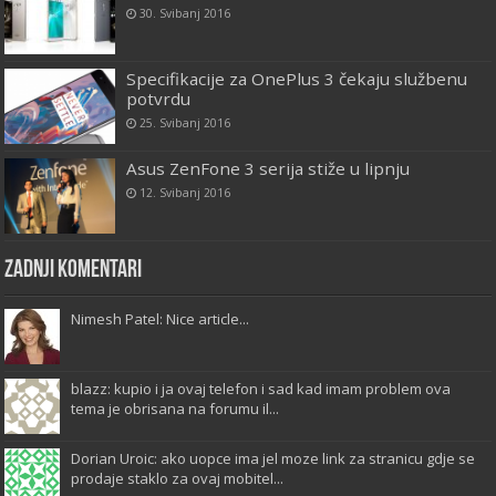
30. Svibanj 2016
Specifikacije za OnePlus 3 čekaju službenu
potvrdu
25. Svibanj 2016
Asus ZenFone 3 serija stiže u lipnju
12. Svibanj 2016
Zadnji komentari
Nimesh Patel: Nice article...
blazz: kupio i ja ovaj telefon i sad kad imam problem ova
tema je obrisana na forumu il...
Dorian Uroic: ako uopce ima jel moze link za stranicu gdje se
prodaje staklo za ovaj mobitel...