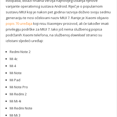
listopada, dolazi finalna verzija najnovijeg izdanja njihove
varijante operativnog sustava Android. Riječ je o popularnom
sustavu MIUI koji je nakon pet godina razvoja doživio svoju sedmu
generaciju te nosi očekivani naziv MIUI 7. Ranije je Xiaomi objavio
popis 70 uređaja
koji nisu Xiaomijev proizvod, ali će također imati
privilegiju podrške za MIUI 7. Iako još nema službenog popisa
podržanih Xiaomi telefona, na službenoj
download
stranici su
izlistani sljedeći uređaji:
Redmi Note 2
Mi 4c
Mi 4
Mi Note
Mi Pad
Mi Note Pro
Mi Redmi 2
Mi Mi 4i
Mi Redmi Note
Mi Mi 3