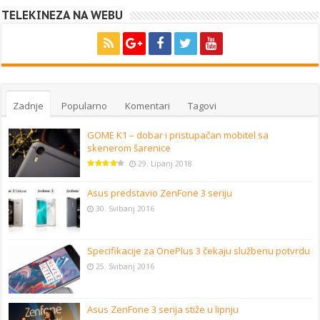
TELEKINEZA NA WEBU
Zadnje
Popularno
Komentari
Tagovi
GOME K1 – dobar i pristupačan mobitel sa
skenerom šarenice
29. Lipanj 2018
Asus predstavio ZenFone 3 seriju
30. Svibanj 2016
Specifikacije za OnePlus 3 čekaju službenu potvrdu
25. Svibanj 2016
Asus ZenFone 3 serija stiže u lipnju