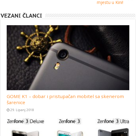
mjestu u Kini!
VEZANI ČLANCI
GOME K1 – dobar i pristupačan mobitel sa skenerom
šarenice
29. Lipanj 2018