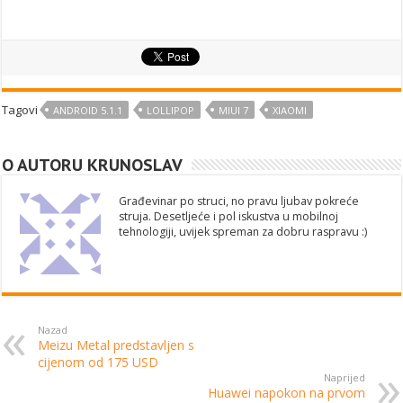
Tagovi
ANDROID 5.1.1
LOLLIPOP
MIUI 7
XIAOMI
O AUTORU KRUNOSLAV
Građevinar po struci, no pravu ljubav pokreće
struja. Desetljeće i pol iskustva u mobilnoj
tehnologiji, uvijek spreman za dobru raspravu :)
Nazad
Meizu Metal predstavljen s
cijenom od 175 USD
Naprijed
Huawei napokon na prvom