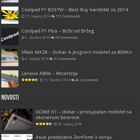
Coolpad F1 8297W – Best Buy kandidat za 2014.
17. Travanj 2014
111 Comments
Coolpad F1 Plus – Brže od Bržeg
5. Studeni 2014
70 Comments
Mlais MX28 – Dobar 4-jezgreni mobitel za 800Kn
3. Veljača 2014
41 Comments
Lenovo A806 – Recenzija
11. Studeni 2014
40 Comments
Novosti
GOME K1 – dobar i pristupačan mobitel sa
skenerom šarenice
29. Lipanj 2018
Asus predstavio ZenFone 3 seriju