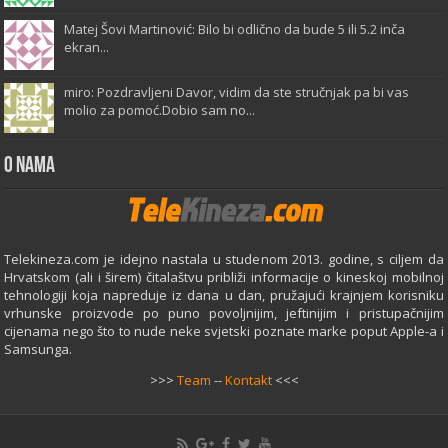
Matej Šovi Martinović: Bilo bi odlično da bude 5 ili 5.2 inča
ekran...
miro: Pozdravljeni Davor, vidim da ste stručnjak pa bi vas
molio za pomoć.Dobio sam no...
O Nama
Telekineza.com je idejno nastala u studenom 2013. godine, s ciljem da
Hrvatskom (ali i širem) čitalaštvu približi informacije o kineskoj mobilnoj
tehnologiji koja napreduje iz dana u dan, pružajući krajnjem korisniku
vrhunske proizvode po puno povoljnijim, jeftinijim i pristupačnijim
cijenama nego što to nude neke svjetski poznate marke poput Apple-a i
Samsunga.
>>>
Team
--
Kontakt
<<<