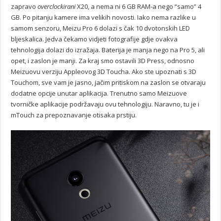
zapravo
overclockirani
X20, a nema ni 6 GB RAM-a nego “samo” 4
GB. Po pitanju kamere ima velikih novosti. Iako nema razlike u
samom senzoru, Meizu Pro 6 dolazi s čak 10 dvotonskih LED
bljeskalica. Jedva čekamo vidjeti fotografije gdje ovakva
tehnologija dolazi do izražaja. Baterija je manja nego na Pro 5, ali
opet, i zaslon je manji. Za kraj smo ostavili 3D Press, odnosno
Meizuovu verziju Appleovog 3D Toucha. Ako ste upoznati s 3D
Touchom, sve vam je jasno, jačim pritiskom na zaslon se otvaraju
dodatne opcije unutar aplikacija. Trenutno samo Meizuove
tvorničke aplikacije podržavaju ovu tehnologiju. Naravno, tu je i
mTouch za prepoznavanje otisaka prstiju.