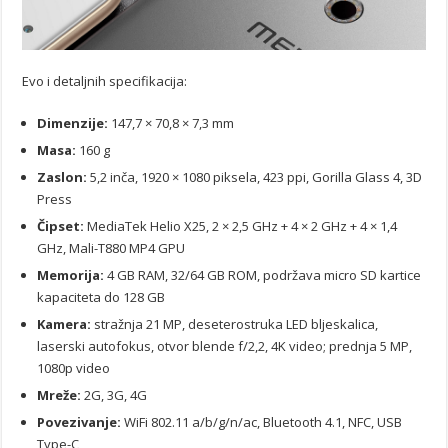
Evo i detaljnih specifikacija:
Dimenzije:
147,7 × 70,8 × 7,3 mm
Masa:
160 g
Zaslon:
5,2 inča, 1920 × 1080 piksela, 423 ppi, Gorilla Glass 4, 3D
Press
Čipset:
MediaTek Helio X25, 2 × 2,5 GHz + 4 × 2 GHz + 4 × 1,4
GHz, Mali-T880 MP4 GPU
Memorija:
4 GB RAM, 32/64 GB ROM, podržava micro SD kartice
kapaciteta do 128 GB
Kamera:
stražnja 21 MP, deseterostruka LED bljeskalica,
laserski autofokus, otvor blende f/2,2, 4K video; prednja 5 MP,
1080p video
Mreže:
2G, 3G, 4G
Povezivanje:
WiFi 802.11 a/b/g/n/ac, Bluetooth 4.1, NFC, USB
Type-C