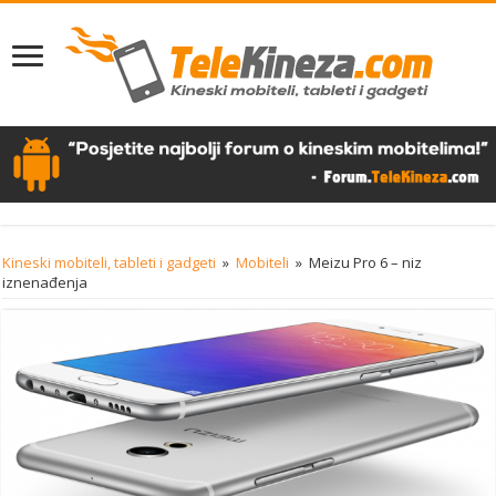
Kineski mobiteli, tableti i gadgeti
»
Mobiteli
»
Meizu Pro 6 – niz
iznenađenja