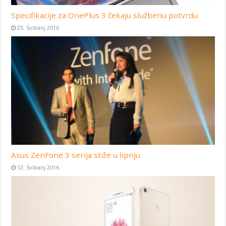
Specifikacije za OnePlus 3 čekaju službenu potvrdu
25. Svibanj 2016
Asus ZenFone 3 serija stiže u lipnju
12. Svibanj 2016