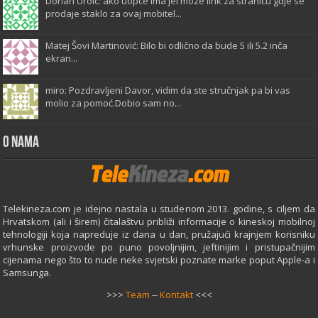
Dorian Uroic: ako uopce ima jel moze link za stranicu gdje se
prodaje staklo za ovaj mobitel...
Matej Šovi Martinović: Bilo bi odlično da bude 5 ili 5.2 inča
ekran...
miro: Pozdravljeni Davor, vidim da ste stručnjak pa bi vas
molio za pomoć.Dobio sam no...
O Nama
Telekineza.com je idejno nastala u studenom 2013. godine, s ciljem da
Hrvatskom (ali i širem) čitalaštvu približi informacije o kineskoj mobilnoj
tehnologiji koja napreduje iz dana u dan, pružajući krajnjem korisniku
vrhunske proizvode po puno povoljnijim, jeftinijim i pristupačnijim
cijenama nego što to nude neke svjetski poznate marke poput Apple-a i
Samsunga.
>>>
Team
--
Kontakt
<<<