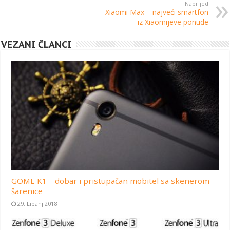
Naprijed
Xiaomi Max – najveći smartfon
iz Xiaomijeve ponude
VEZANI ČLANCI
GOME K1 – dobar i pristupačan mobitel sa skenerom
šarenice
29. Lipanj 2018