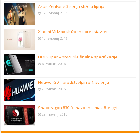
Asus ZenFone 3 serija stiže u lipnju
12. Svibanj 2016
Xiaomi Mi Max službeno predstavljen
10. Svibanj 2016
UMi Super – procurile finalne specifikacije
6. Svibanj 2016
Huawei G9 – predstavljanje 4. svibnja
2. Svibanj 2016
Snapdragon 830 će navodno imati 8 jezgri
29. Travanj 2016