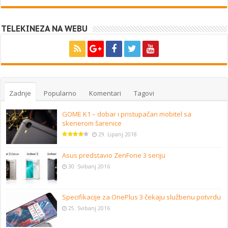
TELEKINEZA NA WEBU
Zadnje
Popularno
Komentari
Tagovi
GOME K1 – dobar i pristupačan mobitel sa
skenerom šarenice
29. Lipanj 2018
Asus predstavio ZenFone 3 seriju
30. Svibanj 2016
Specifikacije za OnePlus 3 čekaju službenu potvrdu
25. Svibanj 2016