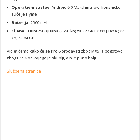
Operativni sustav:
Android 6.0 Marshmallow, korisničko
sučelje Flyme
Baterija:
2560 mAh
Cijena:
u Kini 2500 juana (2550 kn) za 32 GB i 2800 juana (2855
kn) za 64 GB
Vidjet ćemo kako će se Pro 6 prodavati zbog MX5, a pogotovo
zbog Pro 6 od kojega je skuplji, a nije puno bolji.
Službena stranica