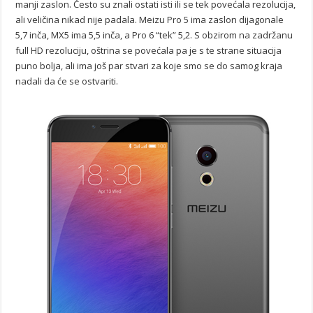
manji zaslon. Često su znali ostati isti ili se tek povećala rezolucija,
ali veličina nikad nije padala. Meizu Pro 5 ima zaslon dijagonale
5,7 inča, MX5 ima 5,5 inča, a Pro 6 “tek” 5,2. S obzirom na zadržanu
full HD rezoluciju, oštrina se povećala pa je s te strane situacija
puno bolja, ali ima još par stvari za koje smo se do samog kraja
nadali da će se ostvariti.