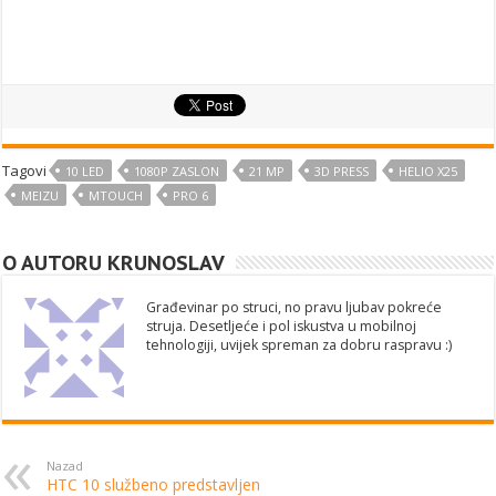
Tagovi
10 LED
1080P ZASLON
21 MP
3D PRESS
HELIO X25
MEIZU
MTOUCH
PRO 6
O AUTORU KRUNOSLAV
Građevinar po struci, no pravu ljubav pokreće
struja. Desetljeće i pol iskustva u mobilnoj
tehnologiji, uvijek spreman za dobru raspravu :)
Nazad
HTC 10 službeno predstavljen