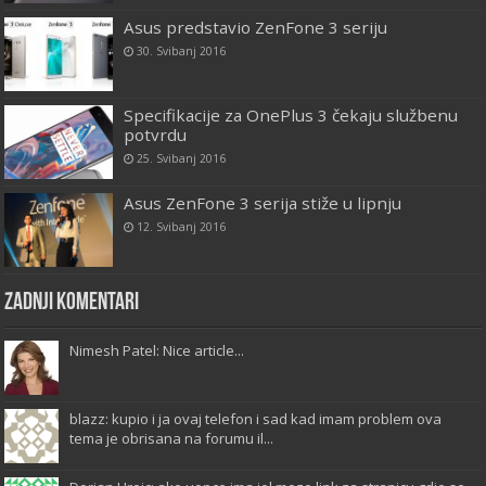
Asus predstavio ZenFone 3 seriju
30. Svibanj 2016
Specifikacije za OnePlus 3 čekaju službenu
potvrdu
25. Svibanj 2016
Asus ZenFone 3 serija stiže u lipnju
12. Svibanj 2016
Zadnji komentari
Nimesh Patel: Nice article...
blazz: kupio i ja ovaj telefon i sad kad imam problem ova
tema je obrisana na forumu il...