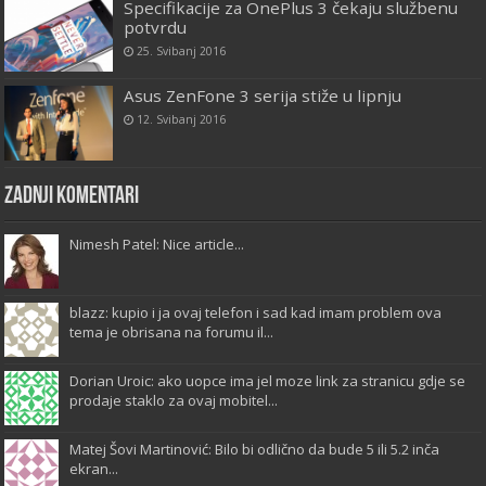
Specifikacije za OnePlus 3 čekaju službenu
potvrdu
25. Svibanj 2016
Asus ZenFone 3 serija stiže u lipnju
12. Svibanj 2016
Zadnji komentari
Nimesh Patel: Nice article...
blazz: kupio i ja ovaj telefon i sad kad imam problem ova
tema je obrisana na forumu il...
Dorian Uroic: ako uopce ima jel moze link za stranicu gdje se
prodaje staklo za ovaj mobitel...
Matej Šovi Martinović: Bilo bi odlično da bude 5 ili 5.2 inča
ekran...