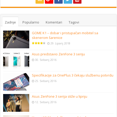
Zadnje
Popularno
Komentari
Tagovi
GOME K1 – dobar i pristupačan mobitel sa
skenerom šarenice
29. Lipanj 2018
Asus predstavio ZenFone 3 seriju
30. Svibanj 2016
Specifikacije za OnePlus 3 čekaju službenu potvrdu
25. Svibanj 2016
Asus ZenFone 3 serija stiže u lipnju
12. Svibanj 2016