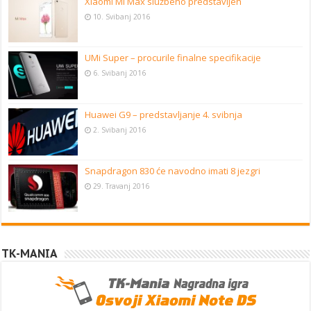
Xiaomi Mi Max službeno predstavljen
10. Svibanj 2016
UMi Super – procurile finalne specifikacije
6. Svibanj 2016
Huawei G9 – predstavljanje 4. svibnja
2. Svibanj 2016
Snapdragon 830 će navodno imati 8 jezgri
29. Travanj 2016
TK-MANIA