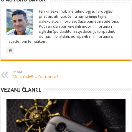
Fan kineske mobilne tehnologije. Tvrdoglav,
pristran, ali i upućen u najintimnije tajne
dalekoistočnih proizvođača pametnih telefona.
Počasni član par kineskih mobilnih foruma i
ugledni (po vlastitom svjedočenju) pripadnik
domaćih, bratskih, europskih i inih foruma s
navedenom tematikom.
Nazad
Meizu Mx5 – Demontaža
VEZANI ČLANCI