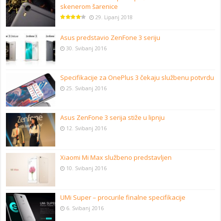
skenerom šarenice
29. Lipanj 2018
Asus predstavio ZenFone 3 seriju
30. Svibanj 2016
Specifikacije za OnePlus 3 čekaju službenu potvrdu
25. Svibanj 2016
Asus ZenFone 3 serija stiže u lipnju
12. Svibanj 2016
Xiaomi Mi Max službeno predstavljen
10. Svibanj 2016
UMi Super – procurile finalne specifikacije
6. Svibanj 2016