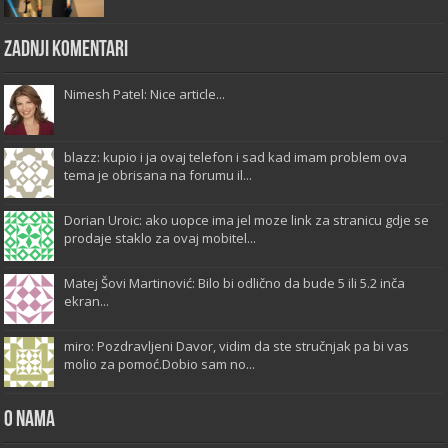
Zadnji komentari
Nimesh Patel: Nice article...
blazz: kupio i ja ovaj telefon i sad kad imam problem ova
tema je obrisana na forumu il...
Dorian Uroic: ako uopce ima jel moze link za stranicu gdje se
prodaje staklo za ovaj mobitel...
Matej Šovi Martinović: Bilo bi odlično da bude 5 ili 5.2 inča
ekran...
miro: Pozdravljeni Davor, vidim da ste stručnjak pa bi vas
molio za pomoć.Dobio sam no...
O Nama