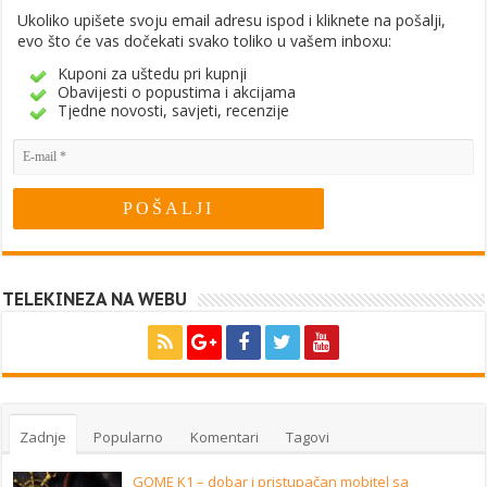
Ukoliko upišete svoju email adresu ispod i kliknete na pošalji,
evo što će vas dočekati svako toliko u vašem inboxu:
Kuponi za uštedu pri kupnji
Obavijesti o popustima i akcijama
Tjedne novosti, savjeti, recenzije
TELEKINEZA NA WEBU
Zadnje
Popularno
Komentari
Tagovi
GOME K1 – dobar i pristupačan mobitel sa