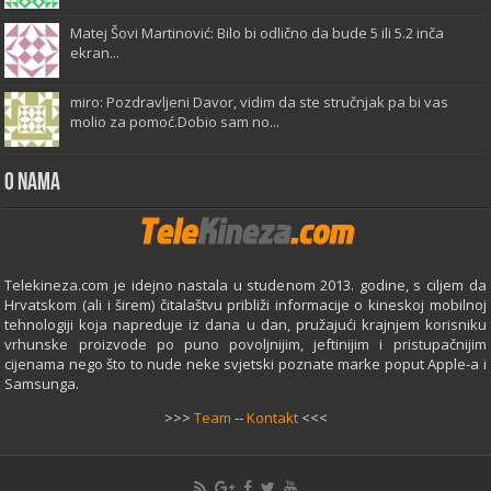
Matej Šovi Martinović: Bilo bi odlično da bude 5 ili 5.2 inča
ekran...
miro: Pozdravljeni Davor, vidim da ste stručnjak pa bi vas
molio za pomoć.Dobio sam no...
O Nama
Telekineza.com je idejno nastala u studenom 2013. godine, s ciljem da
Hrvatskom (ali i širem) čitalaštvu približi informacije o kineskoj mobilnoj
tehnologiji koja napreduje iz dana u dan, pružajući krajnjem korisniku
vrhunske proizvode po puno povoljnijim, jeftinijim i pristupačnijim
cijenama nego što to nude neke svjetski poznate marke poput Apple-a i
Samsunga.
>>>
Team
--
Kontakt
<<<