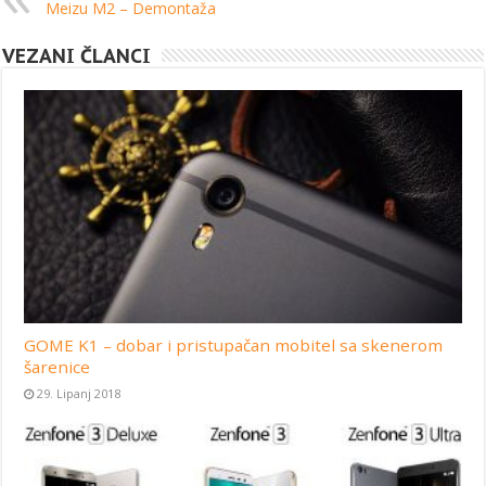
Meizu M2 – Demontaža
VEZANI ČLANCI
GOME K1 – dobar i pristupačan mobitel sa skenerom
šarenice
29. Lipanj 2018