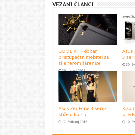
VEZANI ČLANCI
GOME K1 – dobar i
Asus 
pristupačan mobitel sa
3 seri
skenerom šarenice
30. S
29. Lipanj 2018
Asus ZenFone 3 serija
Xiaom
stiže u lipnju
preds
12. Svibanj 2016
10. S