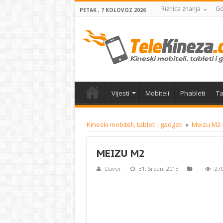
Riznica znanja
Gd
PETAK , 7 KOLOVOZ 2026
Vijesti
Mobiteli
Phableti
Ta
Kineski mobiteli, tableti i gadgeti
»
Meizu M2 
MEIZU M2
Davor
31. Srpanj 2015
270