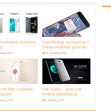
predstavio ZenFone
Specifikacije za OnePlus 3
ju
čekaju službenu potvrdu
vibanj 2016
25. Svibanj 2016
i Mi Max službeno
UMi Super – procurile
tavljen
finalne specifikacije
vibanj 2016
6. Svibanj 2016