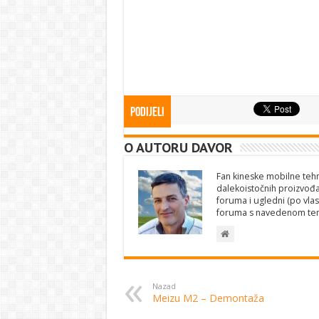
Podijeli
O AUTORU DAVOR
Fan kineske mobilne tehno
dalekoistočnih proizvođa
foruma i ugledni (po vlas
foruma s navedenom te
Nazad
Meizu M2 – Demontaža