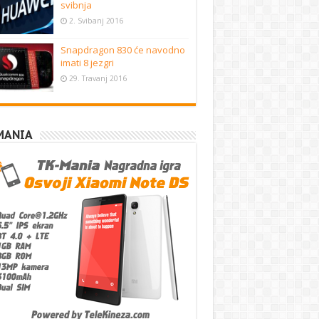
svibnja
2. Svibanj 2016
Snapdragon 830 će navodno
imati 8 jezgri
29. Travanj 2016
MANIA