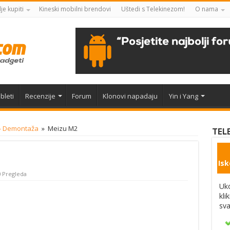
je kupiti
Kineski mobilni brendovi
Uštedi s Telekinezom!
O nama
bleti
Recenzije
Forum
Klonovi napadaju
Yin i Yang
- Demontaža
»
Meizu M2
TEL
Isk
 Pregleda
Uko
kli
sva