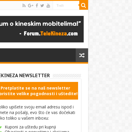
EKINEZA NEWSLETTER
Pretplatite se na naš newsletter
oristite velike pogodnosti i uštedite!
liko upišete svoju email adresu ispod i
knete na pošalji, evo što će vas dočekati
ko toliko u vašem inboxu:
Kuponi za uštedu pri kupnji
Obavijesti o popustima i akcijama