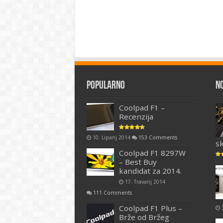
Popularno
N
Coolpad F1 –
Recenzija
10. Lipanj 2014
153 Comments
s
Coolpad F1 8297W
– Best Buy
kandidat za 2014.
17. Travanj 2014
111 Comments
Coolpad F1 Plus –
Brže od Bržeg