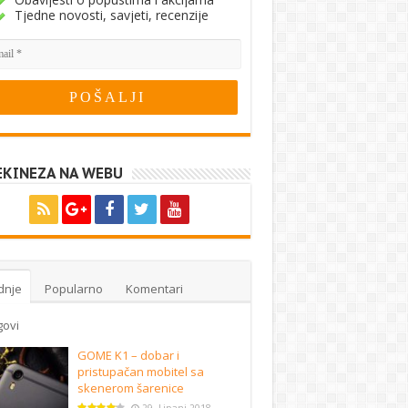
Tjedne novosti, savjeti, recenzije
EKINEZA NA WEBU
dnje
Popularno
Komentari
govi
GOME K1 – dobar i
pristupačan mobitel sa
skenerom šarenice