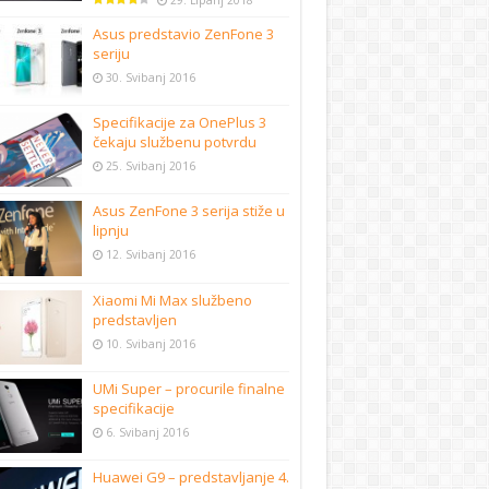
29. Lipanj 2018
Asus predstavio ZenFone 3
seriju
30. Svibanj 2016
Specifikacije za OnePlus 3
čekaju službenu potvrdu
25. Svibanj 2016
Asus ZenFone 3 serija stiže u
lipnju
12. Svibanj 2016
Xiaomi Mi Max službeno
predstavljen
10. Svibanj 2016
UMi Super – procurile finalne
specifikacije
6. Svibanj 2016
Huawei G9 – predstavljanje 4.