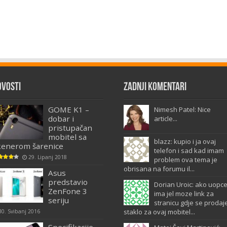
ovosti
Zadnji komentari
GOME K1 –
Nimesh Patel: Nice
dobar i
article...
pristupačan
mobitel sa
blazz: kupio i ja ovaj
kenerom šarenice
telefon i sad kad imam
29. Lipanj 2018
problem ova tema je
obrisana na forumu il...
Asus
predstavio
Dorian Uroic: ako uopc
ZenFone 3
ima jel moze link za
seriju
stranicu gdje se prodaj
staklo za ovaj mobitel...
30. Svibanj 2016