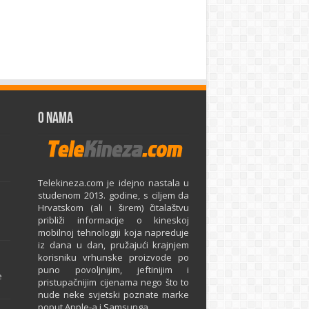
O Nama
Telekineza.com je idejno nastala u
studenom 2013. godine, s ciljem da
Hrvatskom (ali i širem) čitalaštvu
približi informacije o kineskoj
mobilnoj tehnologiji koja napreduje
iz dana u dan, pružajući krajnjem
e
korisniku vrhunske proizvode po
puno povoljnijim, jeftinijim i
e
pristupačnijim cijenama nego što to
nude neke svjetski poznate marke
poput Apple-a i Samsunga.