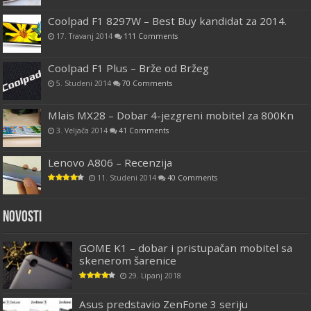
Coolpad F1 8297W – Best Buy kandidat za 2014.
17. Travanj 2014
111 Comments
Coolpad F1 Plus – Brže od Bržeg
5. Studeni 2014
70 Comments
Mlais MX28 – Dobar 4-jezgreni mobitel za 800Kn
3. Veljača 2014
41 Comments
Lenovo A806 – Recenzija
11. Studeni 2014
40 Comments
Novosti
GOME K1 – dobar i pristupačan mobitel sa
skenerom šarenice
29. Lipanj 2018
Asus predstavio ZenFone 3 seriju