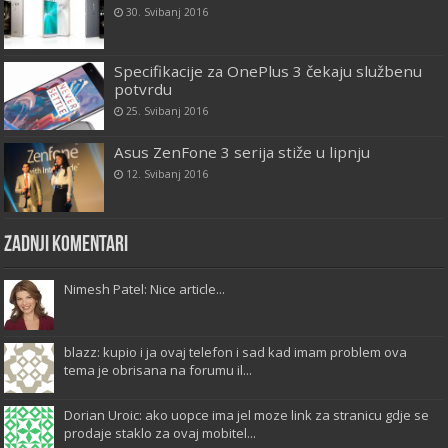
30. Svibanj 2016
Specifikacije za OnePlus 3 čekaju službenu
potvrdu
25. Svibanj 2016
Asus ZenFone 3 serija stiže u lipnju
12. Svibanj 2016
Zadnji komentari
Nimesh Patel: Nice article...
blazz: kupio i ja ovaj telefon i sad kad imam problem ova
tema je obrisana na forumu il...
Dorian Uroic: ako uopce ima jel moze link za stranicu gdje se
prodaje staklo za ovaj mobitel...