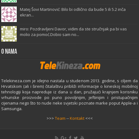
Matej Šovi Martinović: Bilo bi odlično da bude 5 ili 5.2 inča
ekran...
miro: Pozdravljeni Davor, vidim da ste stručnjak pa bi vas
molio za pomoć.Dobio sam no...
O Nama
Telekineza.com je idejno nastala u studenom 2013. godine, s ciljem da
Hrvatskom (ali i širem) čitalaštvu približi informacije o kineskoj mobilnoj
tehnologiji koja napreduje iz dana u dan, pružajući krajnjem korisniku
vrhunske proizvode po puno povoljnijim, jeftinijim i pristupačnijim
cijenama nego što to nude neke svjetski poznate marke poput Apple-a i
Samsunga.
>>>
Team
--
Kontakt
<<<