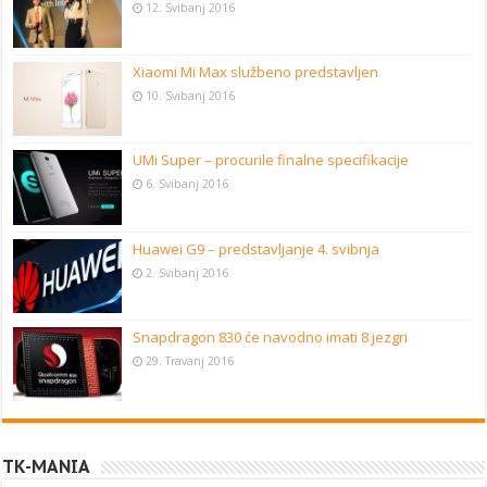
12. Svibanj 2016
Xiaomi Mi Max službeno predstavljen
10. Svibanj 2016
UMi Super – procurile finalne specifikacije
6. Svibanj 2016
Huawei G9 – predstavljanje 4. svibnja
2. Svibanj 2016
Snapdragon 830 će navodno imati 8 jezgri
29. Travanj 2016
TK-MANIA