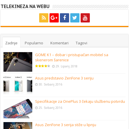
TELEKINEZA NA WEBU
Zadnje
Popularno
Komentari
Tagovi
GOME K1 – dobar i pristupačan mobitel sa
skenerom šarenice
29. Lipanj 2018
Asus predstavio ZenFone 3 seriju
30. Svibanj 2016
Specifikacije za OnePlus 3 čekaju službenu potvrdu
25. Svibanj 2016
Asus ZenFone 3 serija stiže u lipnju