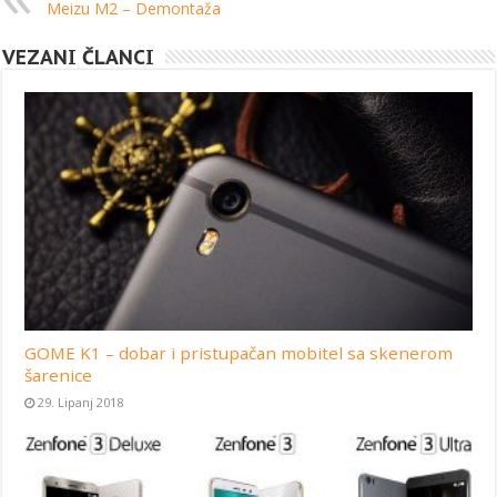
Meizu M2 – Demontaža
VEZANI ČLANCI
GOME K1 – dobar i pristupačan mobitel sa skenerom
šarenice
29. Lipanj 2018