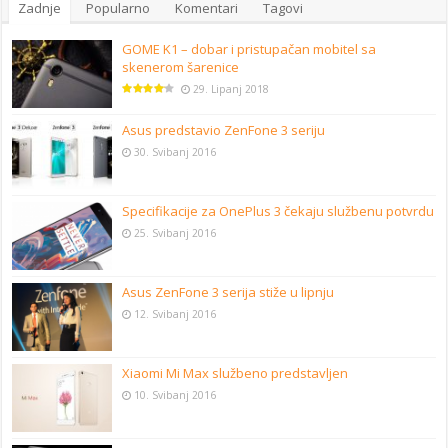
Zadnje
Popularno
Komentari
Tagovi
GOME K1 – dobar i pristupačan mobitel sa
skenerom šarenice
29. Lipanj 2018
Asus predstavio ZenFone 3 seriju
30. Svibanj 2016
Specifikacije za OnePlus 3 čekaju službenu potvrdu
25. Svibanj 2016
Asus ZenFone 3 serija stiže u lipnju
12. Svibanj 2016
Xiaomi Mi Max službeno predstavljen
10. Svibanj 2016