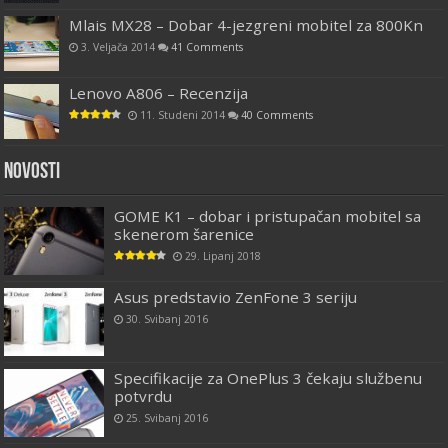
Mlais MX28 – Dobar 4-jezgreni mobitel za 800Kn
3. Veljača 2014
41 Comments
Lenovo A806 – Recenzija
11. Studeni 2014
40 Comments
Novosti
GOME K1 – dobar i pristupačan mobitel sa
skenerom šarenice
29. Lipanj 2018
Asus predstavio ZenFone 3 seriju
30. Svibanj 2016
Specifikacije za OnePlus 3 čekaju službenu
potvrdu
25. Svibanj 2016