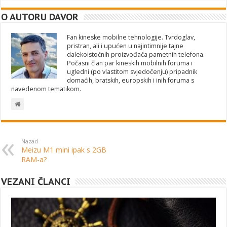
O AUTORU DAVOR
Fan kineske mobilne tehnologije. Tvrdoglav,
pristran, ali i upućen u najintimnije tajne
dalekoistočnih proizvođača pametnih telefona.
Počasni član par kineskih mobilnih foruma i
ugledni (po vlastitom svjedočenju) pripadnik
domaćih, bratskih, europskih i inih foruma s
navedenom tematikom.
Nazad
Meizu M1 mini ipak s 2GB
RAM-a?
VEZANI ČLANCI