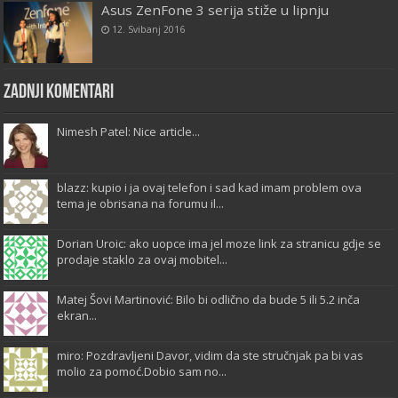
Asus ZenFone 3 serija stiže u lipnju
12. Svibanj 2016
Zadnji komentari
Nimesh Patel: Nice article...
blazz: kupio i ja ovaj telefon i sad kad imam problem ova
tema je obrisana na forumu il...
Dorian Uroic: ako uopce ima jel moze link za stranicu gdje se
prodaje staklo za ovaj mobitel...
Matej Šovi Martinović: Bilo bi odlično da bude 5 ili 5.2 inča
ekran...
miro: Pozdravljeni Davor, vidim da ste stručnjak pa bi vas
molio za pomoć.Dobio sam no...