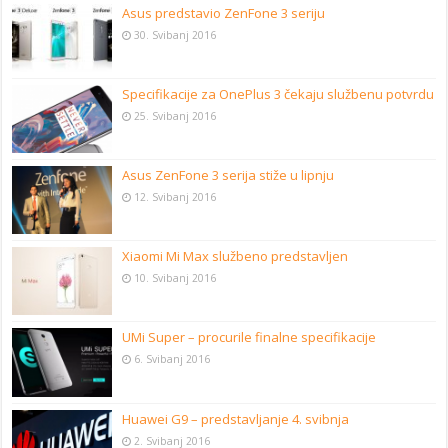
Asus predstavio ZenFone 3 seriju
30. Svibanj 2016
Specifikacije za OnePlus 3 čekaju službenu potvrdu
25. Svibanj 2016
Asus ZenFone 3 serija stiže u lipnju
12. Svibanj 2016
Xiaomi Mi Max službeno predstavljen
10. Svibanj 2016
UMi Super – procurile finalne specifikacije
6. Svibanj 2016
Huawei G9 – predstavljanje 4. svibnja
2. Svibanj 2016