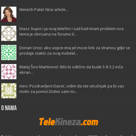
Nimesh Patel: Nice article...
blazz: kupio i ja ovaj telefon i sad kad imam problem ova
tema je obrisana na forumu il...
Dorian Uroic: ako uopce ima jel moze link za stranicu gdje se
prodaje staklo za ovaj mobitel...
Matej Šovi Martinović: Bilo bi odlično da bude 5 ili 5.2 inča
ekran...
miro: Pozdravljeni Davor, vidim da ste stručnjak pa bi vas
molio za pomoć.Dobio sam no...
O Nama