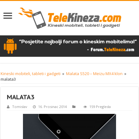
Kineski mobiteli, tableti i gadgeti
»
Malata S520 – Meizu MX4 klon
»
malata3
MALATA3
Tomislav
16. Prosinac 2014
159 Pregleda