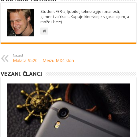
Student FER-a, ljubitelj tehnologije i znanosti,
gamer i zafrkant. Kupuje kineskinje s garancijom, a
može i bez:)
Nazad
Malata S520 – Meizu MX4 klon
VEZANI ČLANCI