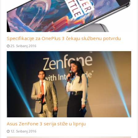
Specifikacije za OnePlus 3 čekaju službenu potvrdu
25. Svibanj 2016
Asus ZenFone 3 serija stiže u lipnju
12. Svibanj 2016