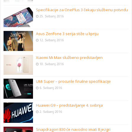
Specifikacije za OnePlus 3 čekaju službenu potvrdu
25. Svibanj 2016
Asus ZenFone 3 serija stiže u lipnju
12. Svibanj 2016
Xiaomi Mi Max službeno predstavljen
10. Svibanj 2016
UMi Super – procurile finalne specifikacije
6. Svibanj 2016
Huawei G9 – predstavljanje 4. svibnja
2. Svibanj 2016
Snapdragon 830 će navodno imati 8 jezgri