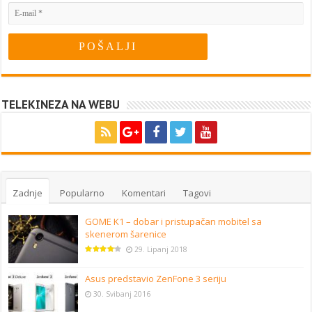
TELEKINEZA NA WEBU
Zadnje
Popularno
Komentari
Tagovi
GOME K1 – dobar i pristupačan mobitel sa
skenerom šarenice
29. Lipanj 2018
Asus predstavio ZenFone 3 seriju
30. Svibanj 2016