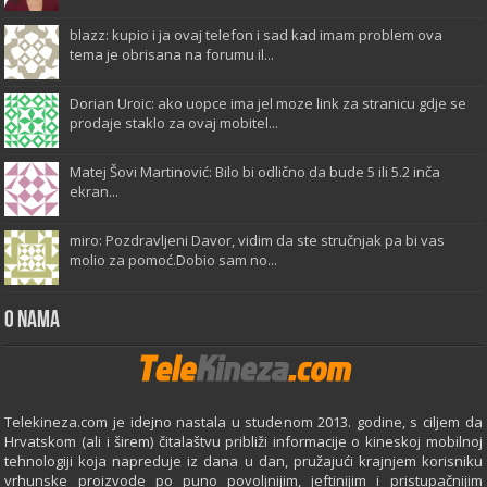
blazz: kupio i ja ovaj telefon i sad kad imam problem ova
tema je obrisana na forumu il...
Dorian Uroic: ako uopce ima jel moze link za stranicu gdje se
prodaje staklo za ovaj mobitel...
Matej Šovi Martinović: Bilo bi odlično da bude 5 ili 5.2 inča
ekran...
miro: Pozdravljeni Davor, vidim da ste stručnjak pa bi vas
molio za pomoć.Dobio sam no...
O Nama
Telekineza.com je idejno nastala u studenom 2013. godine, s ciljem da
Hrvatskom (ali i širem) čitalaštvu približi informacije o kineskoj mobilnoj
tehnologiji koja napreduje iz dana u dan, pružajući krajnjem korisniku
vrhunske proizvode po puno povoljnijim, jeftinijim i pristupačnijim