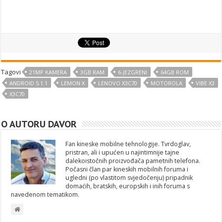
Tagovi
21MP KAMERA
3GB RAM
6-JEZGRENI
64GB ROM
ANDROID 5.1.1
LEMON X
LENOVO X3C70
MOTOROLA
VIBE X3
X3C70
O AUTORU DAVOR
Fan kineske mobilne tehnologije. Tvrdoglav,
pristran, ali i upućen u najintimnije tajne
dalekoistočnih proizvođača pametnih telefona.
Počasni član par kineskih mobilnih foruma i
ugledni (po vlastitom svjedočenju) pripadnik
domaćih, bratskih, europskih i inih foruma s
navedenom tematikom.