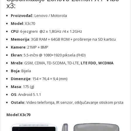
x3:
Proizvođač:
Lenovo / Motorola
Model
: X3c70
CPU
: 6-jezgreni @2 x 1,8GHz /4 x 1.2GHz
Memorija
: 3GB RAM + 64GB ROM + proširenje na SD karticu
Kamere
: 21MP + 8MP
Ekran
: 5.5-inčni @ 1080×1920 piksela (FHD)
Mreže
: GSM, CDMA, TD-SCDMA, TD-LTE,
LTE FDD, WCDMA
Boja
: Bijela
Dimenzije
: 154 × 76,4 × 9,4 (mm)
Masa
: 175 (g)
OS
: Android 5.1.1
Ostalo:
Video telefonija, IR senzor, otključavanje otiskom prsta
Model X3c70