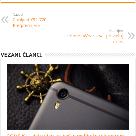
Nazad
Coolpad Y82-720 –
Pretpremijera
Naprijed
Ulefone uWear – sat po vašoj
mjeri
VEZANI ČLANCI
GOME K1 – dobar i pristupačan mobitel sa skenerom