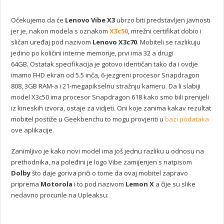
Očekujemo da će
Lenovo Vibe X3
ubrzo biti predstavljen javnosti
jer je, nakon modela s oznakom
X3c50
, mrežni certifikat dobio i
sličan uređaj pod nazivom
Lenovo X3c70
. Mobiteli se razlikuju
jedino po količini interne memorije, prvi ima 32 a drugi
64GB. Ostatak specifikacija je gotovo identičan tako da i ovdje
imamo FHD ekran od 5.5 inča, 6-jezgreni procesor Snapdragon
808, 3GB RAM-a i 21-megapikselnu stražnju kameru. Da li slabiji
model X3c50 ima procesor Snapdragon 618 kako smo bili prenijeli
iz kineskih izvora, ostaje za vidjeti. Oni koje zanima kakav rezultat
mobitel postiže u Geekbenchu to mogu provjeriti u
bazi podataka
ove aplikacije.
Zanimljivo je kako novi model ima još jednu razliku u odnosu na
prethodnika, na poleđini je logo Vibe zamijenjen s natpisom
Dolby
što daje goriva priči o tome da ovaj mobitel zapravo
priprema
Motorola
i to pod nazivom
Lemon X
a čije su slike
nedavno procurile na Upleaksu: